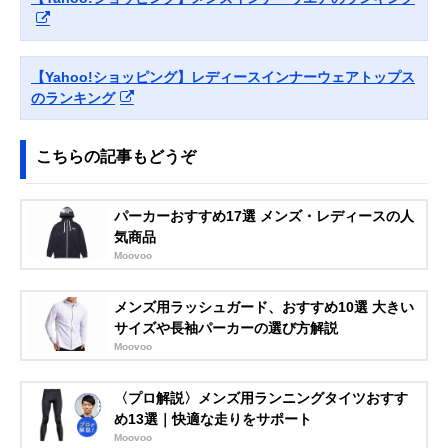
グンゼ 快適工房
快適な着心地にこ
S/M/L/LL/3L（ラ
Amazonで見る
Ｖ型七分袖スリー
だわった七分袖タ
イトピンクは
マー KH5046
イプ
M/L/LLのみ）
【Yahoo!ショッピング】レディースインナーウェアトップス
スガノ工房 タンク
ナチュラルな風合
フリーサイズ
Amazonで見る
トップ
いのオーガニック
のランキング
コットン製
スガノ工房 ブラタ
取り外しできるブ
フリーサイズ
Amazonで見る
こちらの記事もどうぞ
ンクトップ
ラパッド付きの肌
シャツ
パーカーおすすめ17選 メンズ・レディースの人
気商品
Moovoo
メンズ用ラッシュガード、おすすめ10選 大きい
サイズや長袖パーカーの選び方解説
Moovoo
〈プロ解説〉メンズ用ランニングタイツおすす
め13選｜快適な走りをサポート
Moovoo