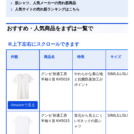
肌シャツ、人気メーカーの売れ筋商品
人気サイトの売れ筋ランキングはこちら
おすすめ・人気商品をまずは一覧で
※上下左右にスクロールできます
外観
商品名
特長
サイズ
グンゼ 快適工房
やわらかな着心地
S/M/L/LL/3L/4L
半袖Ｕ首 KH5016
と抗菌防臭加工が
ポイント
Amazonで見る
グンゼ 快適工房
首元から見えにく
S/M/L/LL/3L/4L
半袖Ｖ首 KH5015
いVネックの肌シ
ャツ