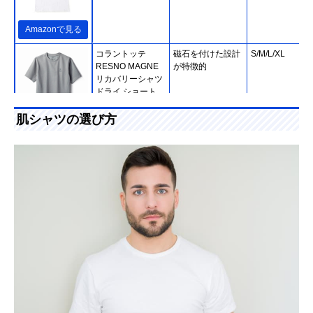
Amazonで見る
コラントッテ
磁石を付けた設計
S/M/L/XL
RESNO MAGNE
が特徴的
リカバリーシャツ
ドライ ショート
肌シャツの選び方
公式で見る
ビッグハンドイン
軽くて吸汗速乾性
M/L/XL
ターナショナル
にも優れたVネッ
SIL-VENDER メン
クインナー
ズシルク半袖Vネ
ックT
Amazonで見る
グンゼ 快適工房
細菌の繁殖を抑え
M/L/LL
長袖丸首 KH6308
る加工と使いやす
いカラーラインナ
ップ