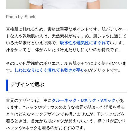
Amazonで見る
グンゼ 快適工房
快適な着心地にこ
S/M/L/LL/3L（ラ
Amazonで見る
Photo by iStock
Ｖ型七分袖スリー
だわった七分袖タ
イトピンクは
マー KH5046
イプ
M/L/LLのみ）
直接肌に触れるため、素材は重要なポイントです。肌がデリケー
スガノ工房 タンク
ナチュラルな風合
フリーサイズ
Amazonで見る
トな人や乾燥肌の人は、天然素材がおすすめ。肌シャツに適して
トップ
いのオーガニック
いる天然素材といえば綿で、
吸水性や通気性にすぐれて
います。
コットン製
汗をかいても、体がムレたり冷えたりしにくいのが特長です。
スガノ工房 ブラタ
取り外しできるブ
フリーサイズ
Amazonで見る
ンクトップ
ラパッド付きの肌
シャツ
そのほか化学繊維のポリエステルも肌シャツによく使われていま
す。
しわになりにくく濡れても乾きが早い
のがメリットです。
デザインで選ぶ
首元のデザインは、主に
クルーネック・Uネック・Vネック
があ
ります。Yシャツやブラウスのような襟元が詰まった洋服を着る
ときはどんなネックデザインでも構いませんが、Tシャツなどを
着るときは、首元から肌シャツが見えないよう、襟ぐりが広いU
ネックやVネックを着るのがおすすめです。