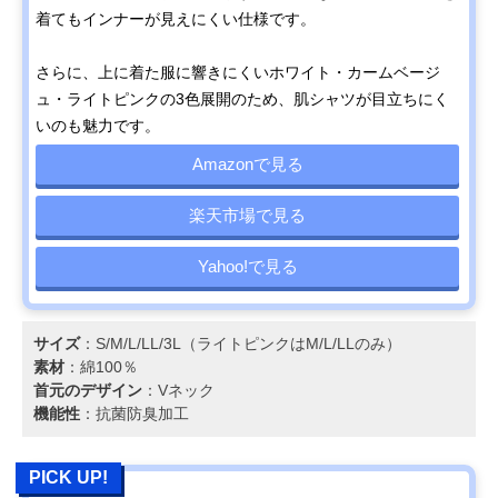
着てもインナーが見えにくい仕様です。
さらに、上に着た服に響きにくいホワイト・カームベージ
ュ・ライトピンクの3色展開のため、肌シャツが目立ちにく
いのも魅力です。
Amazonで見る
楽天市場で見る
Yahoo!で見る
サイズ
：S/M/L/LL/3L（ライトピンクはM/L/LLのみ）
素材
：綿100％
首元のデザイン
：Vネック
機能性
：抗菌防臭加工
PICK UP!