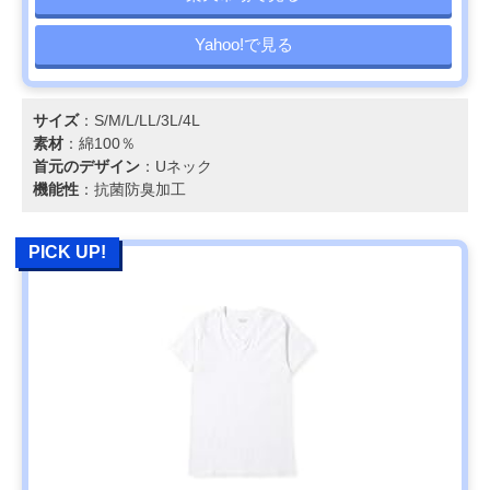
Yahoo!で見る
サイズ
：S/M/L/LL/3L/4L
素材
：綿100％
首元のデザイン
：Uネック
機能性
：抗菌防臭加工
PICK UP!