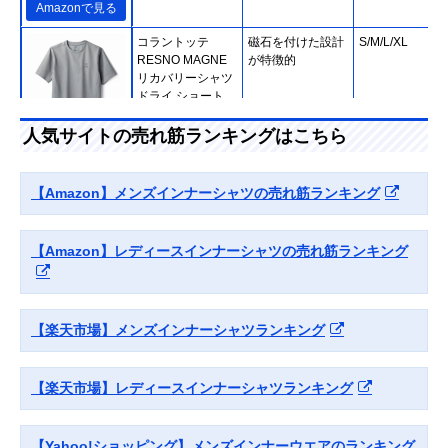
Amazonで見る
コラントッテ
磁石を付けた設計
S/M/L/XL
RESNO MAGNE
が特徴的
リカバリーシャツ
ドライ ショート
人気サイトの売れ筋ランキングはこちら
公式で見る
ビッグハンドイン
軽くて吸汗速乾性
M/L/XL
【Amazon】メンズインナーシャツの売れ筋ランキング
ターナショナル
にも優れたVネッ
SIL-VENDER メン
クインナー
ズシルク半袖Vネ
【Amazon】レディースインナーシャツの売れ筋ランキング
ックT
Amazonで見る
グンゼ 快適工房
細菌の繁殖を抑え
M/L/LL
【楽天市場】メンズインナーシャツランキング
長袖丸首 KH6308
る加工と使いやす
いカラーラインナ
ップ
【楽天市場】レディースインナーシャツランキング
Amazonで見る
【Yahoo!ショッピング】メンズインナーウエアのランキング