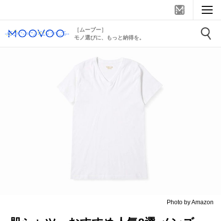
［ムーブー］
モノ選びに、もっと納得を。
Photo by Amazon