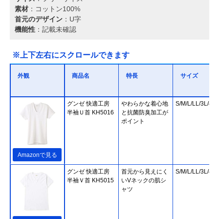
素材
：コットン100%
首元のデザイン
：U字
機能性
：記載未確認
※上下左右にスクロールできます
外観
商品名
特長
サイズ
グンゼ 快適工房
やわらかな着心地
S/M/L/LL/3L/4L
半袖Ｕ首 KH5016
と抗菌防臭加工が
ポイント
Amazonで見る
グンゼ 快適工房
首元から見えにく
S/M/L/LL/3L/4L
半袖Ｖ首 KH5015
いVネックの肌シ
ャツ