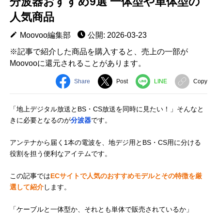
分波器おすすめ9選 一体型や単体型の
人気商品
Moovoo編集部
公開: 2026-03-23
※記事で紹介した商品を購入すると、売上の一部が
Moovooに還元されることがあります。
Share
Post
LINE
Copy
「地上デジタル放送とBS・CS放送を同時に見たい！」そんなと
きに必要となるのが
分波器
です。
アンテナから届く1本の電波を、地デジ用とBS・CS用に分ける
役割を担う便利なアイテムです。
この記事では
ECサイトで人気のおすすめモデルとその特徴を厳
選して紹介
します。
「ケーブルと一体型か、それとも単体で販売されているか」