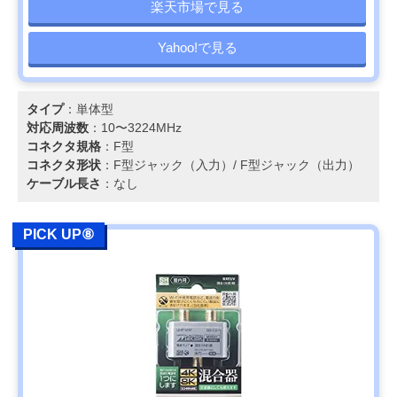
楽天市場で見る
Yahoo!で見る
タイプ
：単体型
対応周波数
：10〜3224MHz
コネクタ規格
：F型
コネクタ形状
：F型ジャック（入力）/ F型ジャック（出力）
ケーブル長さ
：なし
PICK UP⑧