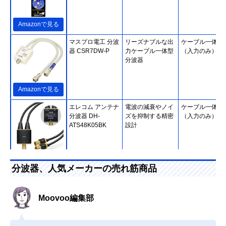
Amazonで見る
マスプロ電工 分波
リーズナブルな出
ケーブル一体型
器 CSR7DW-P
力ケーブル一体型
（入力のみ）
分波器
Amazonで見る
エレコム アンテナ
電波の減衰やノイ
ケーブル一体型
分波器 DH-
ズを抑制する精密
（入力のみ）
ATS48K05BK
設計
Amazonで見る
分波器、人気メーカーの売れ筋商品
ホーリック
二重構造でノイズ
ケーブル一体型
(HORIC) アンテナ
を低減
（入出力）
分波器 AE-327SW
Moovoo編集部