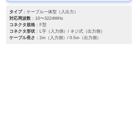
タイプ
：ケーブル一体型（入出力）
対応周波数
：10〜3224MHz
コネクタ規格
：F型
コネクタ形状
：L字（入力側）/ ネジ式（出力側）
ケーブル長さ
：2m（入力側）/ 0.5m（出力側）