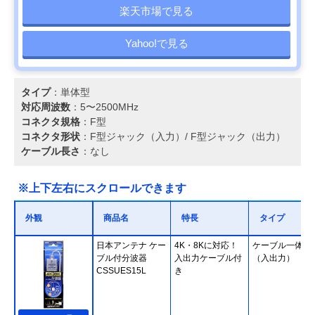
楽天市場で見る
Yahoo!で見る
タイプ
：単体型
対応周波数
：5〜2500MHz
コネクタ規格
：F型
コネクタ形状
：F型ジャック（入力）/ F型ジャック（出力）
ケーブル長さ
：なし
※上下左右にスクロールできます
外観
商品名
特長
タイプ
日本アンテナ ケー
4K・8Kに対応！
ケーブル一体型
ブル付分波器
入出力ケーブル付
（入出力）
CSSUES15L
き