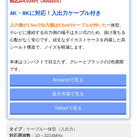
税込み4,034円（Amazon）
4K・8Kに対応！入出力ケーブル付き
入力側が1.5mで出力側は0.5mのケーブルが付いた
一体型。
テレビに接続する出力側の端子はネジ式のため、抜け落ちる
心配がなく安心です。頑丈なダイカストケースを内蔵した高
シールド構造で、ノイズを軽減します。
本体はコンパクトで目立たず、グレーとブラックの2色展開
です。
Amazonで見る
楽天市場で見る
Yahoo!で見る
タイプ
：ケーブル一体型（入出力）
対応周波数
：10～3224MHz