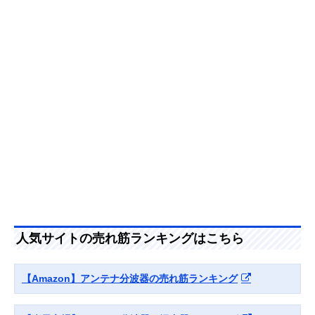
器 MBUM2WS(B)
力ケーブルを採用
（入出力）
Amazonで見る
サン電子 分波器
外部からのノイズ
ケーブル一体型
2SP-K77F-P
混入を防ぐシール
（入力のみ）
ド構造
Amazonで見る
DXアンテナ 混合
単体販売の混合分
単体型
Amazonで見る
分波器 MBUMS
波器
日本アンテナ 屋内
経年変化を起こし
単体型
Amazonで見る
用混合分波器
にくい高いシール
人気サイトの売れ筋ランキングはこちら
MXEUV
ド性能
アイネックス
分波器・混合器と
単体型
Amazonで見る
【Amazon】アンテナ分波器の売れ筋ランキング
(AINEX) アンテナ
して使える2in1
分波器 ANT-DM