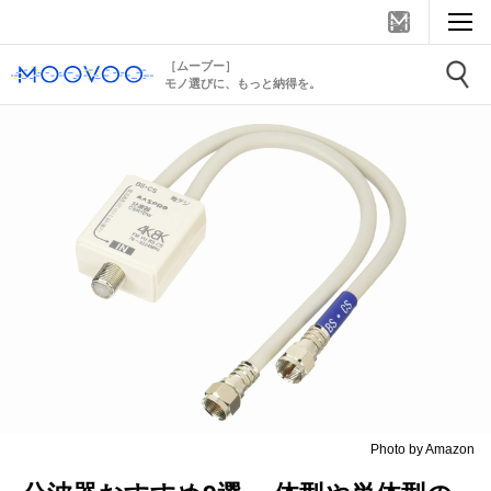
［ムーブー］
モノ選びに、もっと納得を。
Photo by Amazon