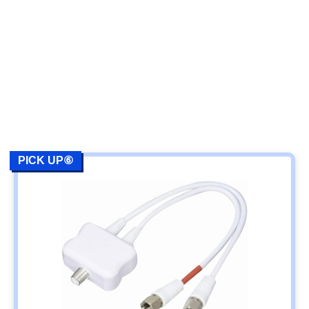
PICK UP⑥