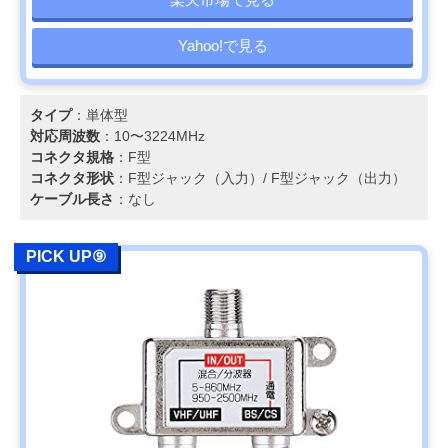
Yahoo!で見る
タイプ
：単体型
対応周波数
：10〜3224MHz
コネクタ規格
：F型
コネクタ形状
：F型ジャック（入力）/ F型ジャック（出力）
ケーブル長さ
：なし
PICK UP⑨