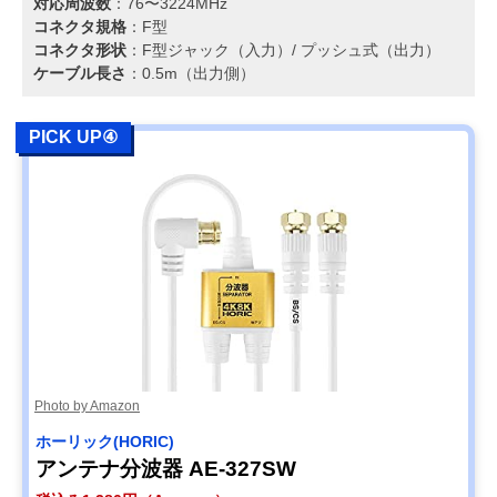
対応周波数
：76〜3224MHz
コネクタ規格
：F型
コネクタ形状
：F型ジャック（入力）/ プッシュ式（出力）
ケーブル長さ
：0.5m（出力側）
PICK UP④
Photo by Amazon
ホーリック(HORIC)
アンテナ分波器 AE-327SW