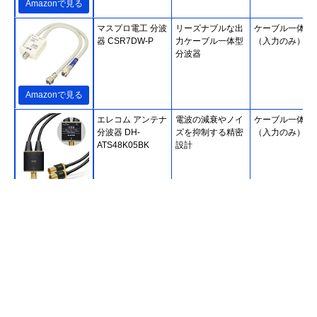
Amazonで見る
マスプロ電工 分波
リーズナブルな出
ケーブル一体型
器 CSR7DW-P
力ケーブル一体型
（入力のみ）
分波器
Amazonで見る
エレコム アンテナ
電波の減衰やノイ
ケーブル一体型
分波器 DH-
ズを抑制する精密
（入力のみ）
ATS48K05BK
設計
Amazonで見る
ホーリック
二重構造でノイズ
ケーブル一体型
(HORIC) アンテナ
を低減
（入出力）
分波器 AE-327SW
Amazonで見る
DXアンテナ 分波
ノイズに強い入出
ケーブル一体型