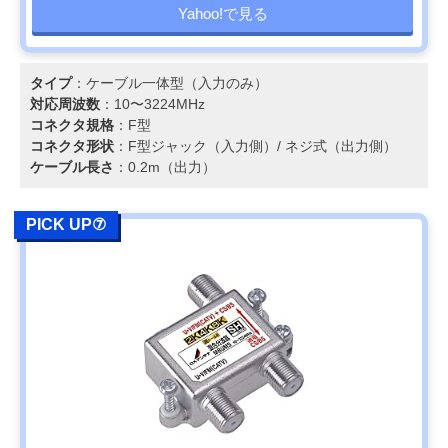
Yahoo!で見る
タイプ
：ケーブル一体型（入力のみ）
対応周波数
：10〜3224MHz
コネクタ規格
：F型
コネクタ形状
：F型ジャック（入力側）/ ネジ式（出力側）
ケーブル長さ
：0.2m（出力）
PICK UP⑦