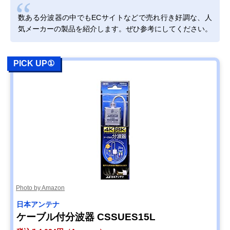
Amazonで見る
数ある分波器の中でもECサイトなどで売れ行き好調な、人
DXアンテナ 分波
ノイズに強い入出
ケーブル一体型
Amazonで見る
気メーカーの製品を紹介します。ぜひ参考にしてください。
器 MBUM2WS(B)
力ケーブルを採用
（入出力）
サン電子 分波器
外部からのノイズ
ケーブル一体型
Amazonで見る
2SP-K77F-P
混入を防ぐシール
（入力のみ）
PICK UP①
ド構造
DXアンテナ 混合
単体販売の混合分
単体型
Amazonで見る
分波器 MBUMS
波器
日本アンテナ 屋内
経年変化を起こし
単体型
Amazonで見る
用混合分波器
にくい高いシール
MXEUV
ド性能
アイネックス
分波器・混合器と
単体型
Amazonで見る
(AINEX) アンテナ
して使える2in1
分波器 ANT-DM
Photo by Amazon
日本アンテナ
ケーブル付分波器 CSSUES15L