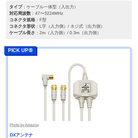
タイプ
：ケーブル一体型（入出力）
対応周波数
：47〜3224MHz
コネクタ規格
：F型
コネクタ形状
：L字（入力側）/ ネジ式（出力側）
ケーブル長さ
：2m（入力側）/ 0.3m（出力側）
PICK UP⑤
Photo by Amazon
DXアンテナ