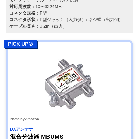
対応周波数
：10〜3224MHz
コネクタ規格
：F型
コネクタ形状
：F型ジャック（入力側）/ ネジ式（出力側）
ケーブル長さ
：0.2m（出力）
PICK UP⑦
Photo by Amazon
DXアンテナ
混合分波器 MBUMS