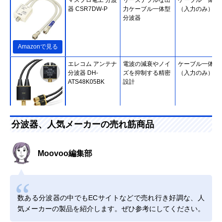
器 CSR7DW-P
力ケーブル一体型
（入力のみ）
分波器
Amazonで見る
エレコム アンテナ
電波の減衰やノイ
ケーブル一体型
分波器 DH-
ズを抑制する精密
（入力のみ）
ATS48K05BK
設計
Amazonで見る
分波器、人気メーカーの売れ筋商品
ホーリック
二重構造でノイズ
ケーブル一体型
Amazonで見る
(HORIC) アンテナ
を低減
（入出力）
分波器 AE-327SW
Moovoo編集部
DXアンテナ 分波
ノイズに強い入出
ケーブル一体型
Amazonで見る
器 MBUM2WS(B)
力ケーブルを採用
（入出力）
サン電子 分波器
外部からのノイズ
ケーブル一体型
Amazonで見る
数ある分波器の中でもECサイトなどで売れ行き好調な、人
2SP-K77F-P
混入を防ぐシール
（入力のみ）
ド構造
気メーカーの製品を紹介します。ぜひ参考にしてください。
DXアンテナ 混合
単体販売の混合分
単体型