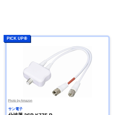
PICK UP⑥
Photo by Amazon
サン電子