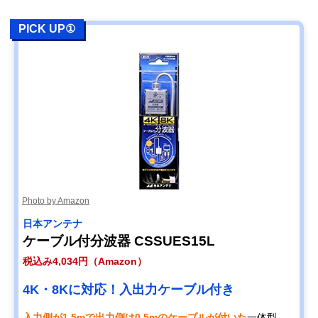
Amazonで見る
分波器 MBUMS
波器
PICK UP①
日本アンテナ 屋内
経年変化を起こし
単体型
Amazonで見る
用混合分波器
にくい高いシール
MXEUV
ド性能
アイネックス
分波器・混合器と
単体型
Amazonで見る
(AINEX) アンテナ
して使える2in1
分波器 ANT-DM
Photo by Amazon
日本アンテナ
ケーブル付分波器 CSSUES15L
税込み4,034円（Amazon）
4K・8Kに対応！入出力ケーブル付き
入力側が1.5mで出力側は0.5mのケーブルが付いた
一体型。