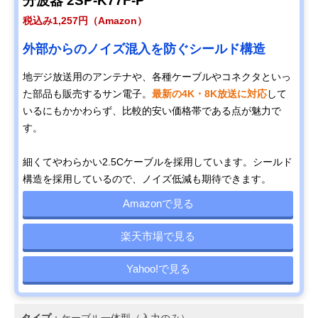
分波器 2SP-K77F-P
税込み1,257円（Amazon）
外部からのノイズ混入を防ぐシールド構造
地デジ放送用のアンテナや、各種ケーブルやコネクタといっ
た部品も販売するサン電子。
最新の4K・8K放送に対応
して
いるにもかかわらず、比較的安い価格帯である点が魅力で
す。
細くてやわらかい2.5Cケーブルを採用しています。シールド
構造を採用しているので、ノイズ低減も期待できます。
Amazonで見る
楽天市場で見る
Yahoo!で見る
タイプ
：ケーブル一体型（入力のみ）