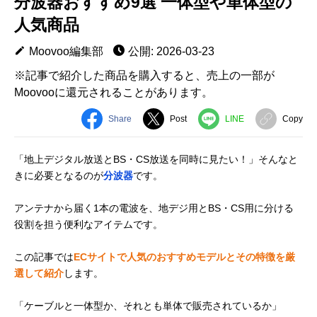
分波器おすすめ9選 一体型や単体型の
人気商品
Moovoo編集部
公開: 2026-03-23
※記事で紹介した商品を購入すると、売上の一部が
Moovooに還元されることがあります。
Share
Post
LINE
Copy
「地上デジタル放送とBS・CS放送を同時に見たい！」そんなと
きに必要となるのが
分波器
です。
アンテナから届く1本の電波を、地デジ用とBS・CS用に分ける
役割を担う便利なアイテムです。
この記事では
ECサイトで人気のおすすめモデルとその特徴を厳
選して紹介
します。
「ケーブルと一体型か、それとも単体で販売されているか」