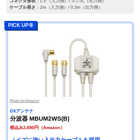
コネクタ形状
：L字（入力側）/ ネジ式（出力側）
ケーブル長さ
：2m（入力側）/ 0.3m（出力側）
PICK UP⑤
Photo by Amazon
DXアンテナ
分波器 MBUM2WS(B)
税込み2,690円（Amazon）
ノイズに強い入出力ケーブルを採用