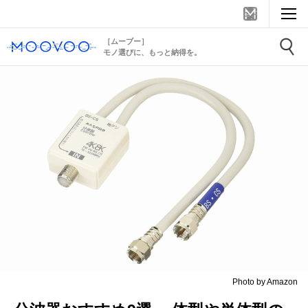
［ムーブー］
モノ選びに、もっと納得を。
Photo by Amazon