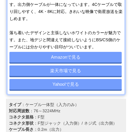
す。出力側ケーブルが一体になっています。4Cケーブルで取
り回しやすく、4K・8Kに対応。きれいな映像で衛星放送を楽
しめます。
落ち着いたデザインと主張しないホワイトのカラーが魅力で
す。また、地デジと間違えて接続しないようにBS/CS側のケ
ーブルには分かりやすい目印がついています。
Amazonで見る
楽天市場で見る
Yahoo!で見る
タイプ
：ケーブル一体型（入力のみ）
対応周波数
：76～3224MHz
コネクタ規格
：F型
コネクタ形状
：F型ジャック（入力側）/ ネジ式（出力側）
ケーブル長さ
：0.2m（出力）