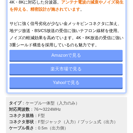
4K・8Kに対応した分波器。
アンテナ電波の減衰やノイズ発生
を抑える、精密設計が施されています
。
サビに強く信号劣化が少ない金メッキピンコネクタに加え、
地デジ放送・BS/CS放送の受信に強いテフロン線材を使用。
ノイズの軽減効果を高めています。4K・8K放送の受信に強い
3重シールド構造を採用しているのも魅力です。
Amazonで見る
楽天市場で見る
Yahoo!で見る
タイプ
：ケーブル一体型（入力のみ）
対応周波数
：76〜3224MHz
コネクタ規格
：F型
コネクタ形状
：F型ジャック（入力）/ プッシュ式（出力）
ケーブル長さ
：0.5m（出力側）