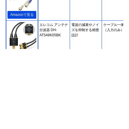
Amazonで見る
エレコム アンテナ
電波の減衰やノイ
ケーブル一体型
分波器 DH-
ズを抑制する精密
（入力のみ）
ATS48K05BK
設計
Amazonで見る
ホーリック
二重構造でノイズ
ケーブル一体型
(HORIC) アンテナ
を低減
（入出力）
分波器 AE-327SW
Amazonで見る
DXアンテナ 分波
ノイズに強い入出
ケーブル一体型
器 MBUM2WS(B)
力ケーブルを採用
（入出力）