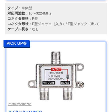
タイプ
：単体型
対応周波数
：10〜3224MHz
コネクタ規格
：F型
コネクタ形状
：F型ジャック（入力）/ F型ジャック（出力）
ケーブル長さ
：なし
PICK UP⑨
Photo by Amazon