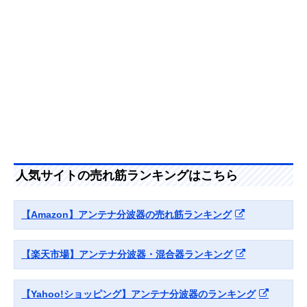
Amazonで見る
サン電子 分波器
外部からのノイズ
ケーブル一体型
2SP-K77F-P
混入を防ぐシール
（入力のみ）
ド構造
Amazonで見る
DXアンテナ 混合
単体販売の混合分
単体型
Amazonで見る
分波器 MBUMS
波器
日本アンテナ 屋内
経年変化を起こし
単体型
Amazonで見る
用混合分波器
にくい高いシール
人気サイトの売れ筋ランキングはこちら
MXEUV
ド性能
アイネックス
分波器・混合器と
単体型
Amazonで見る
【Amazon】アンテナ分波器の売れ筋ランキング
(AINEX) アンテナ
して使える2in1
分波器 ANT-DM
【楽天市場】アンテナ分波器・混合器ランキング
【Yahoo!ショッピング】アンテナ分波器のランキング