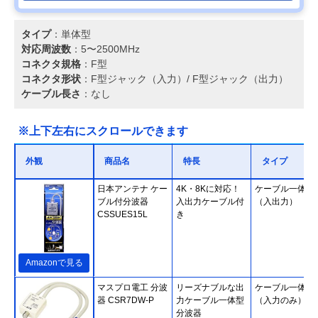
タイプ
：単体型
対応周波数
：5〜2500MHz
コネクタ規格
：F型
コネクタ形状
：F型ジャック（入力）/ F型ジャック（出力）
ケーブル長さ
：なし
※上下左右にスクロールできます
外観
商品名
特長
タイプ
日本アンテナ ケー
4K・8Kに対応！
ケーブル一体型
ブル付分波器
入出力ケーブル付
（入出力）
CSSUES15L
き
Amazonで見る
マスプロ電工 分波
リーズナブルな出
ケーブル一体型
器 CSR7DW-P
力ケーブル一体型
（入力のみ）
分波器