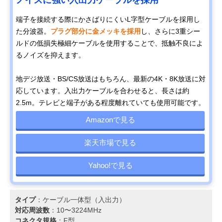
​​端子を接続する際にかさばりにくいL字型ケーブルを採用し
た分波器。
プラグ部分に金メッキを採用
し、さらに3重シー
ルドの低損失極細ケーブルを使用することで、抵触不良によ
るノイズを抑えます。
地デジ放送・BS/CS放送はもちろん、最新の4K・8K放送に対
応しています。入出力ケーブルを合わせると、長さは約
2.5m。テレビと端子がある程度離れていても使用可能です。
Amazonで見る
楽天市場で見る
Yahoo!で見る
タイプ
：ケーブル一体型（入出力）
対応周波数
：10〜3224MHz
コネクタ規格
：F型