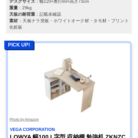
デスクサイズ
：幅120×奥行60×高さ73cm
重量
：29kg
天板の耐荷重
：記載未確認
素材
：天板ナラ突板・ホワイトオーク材・タモ材・プリント
化粧板
PICK UP!
Photo by Amazon
VEGA CORPORATION
LOWYA 幅100 L字型 収納棚 勉強机 ZKNZC