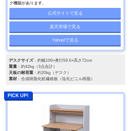
ク機能があります。
公式サイトで見る
楽天市場で見る
Yahoo!で見る
デスクサイズ
：約幅100×奥行59.5×高さ72cm
重量
：約42kg（3点合計）
天板の耐荷重
：約20kg（デスク）
素材
：合成樹脂化粧繊維板（塩化ビニル樹脂）
PICK UP!