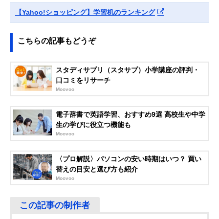
(IRIS OHYAMA) 学
れなデザイン
59.5×高さ72cm
【Yahoo!ショッピング】学習机のランキング
習机 カントリー調
こちらの記事もどうぞ
公式で見る
‎JKプラン ライテ
天板が折りたため
幅90×奥行31.5
Amazonで見る
スタディサプリ（スタサプ）小学講座の評判・
ィングデスク 薄型
るスリム型
さ115.5cm（折
口コミをリサーチ
FWD-0278
たたみ時）
Moovoo
山善(YAMAZEN)
ネジや工具不要の
幅84.5×奥行50
Amazonで見る
デスク 学習机
ジョイントデスク
さ120.5cm
KJD-8550
電子辞書で英語学習、おすすめ9選 高校生や中学
生の学びに役立つ機能も
コイズミファニテ
ナラ材を使った高
幅120×奥行60×
Amazonで見る
Moovoo
ック(koizumi
級感のあるデザイ
さ73cm
furnitech) BEENO
ン
120デスク BDD
〈プロ解説〉パソコンの安い時期はいつ？ 買い
VEGA
広めの天板とデス
幅100×奥行70×
替えの目安と選び方も紹介
Amazonで見る
CORPORATION
ク下収納が魅力
さ70.5cm
Moovoo
LOWYA 幅100 L字
型 収納棚 勉強机
ZKNZC
‎DORIS EVANS デ
飽きのこないシン
幅100×奥行60×