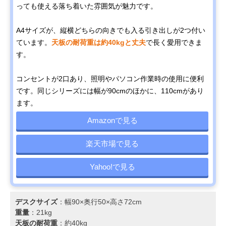
っても使える落ち着いた雰囲気が魅力です。
A4サイズが、縦横どちらの向きでも入る引き出しが2つ付い
ています。
天板の耐荷重は約40kgと丈夫
で長く愛用できま
す。
コンセントが2口あり、照明やパソコン作業時の使用に便利
です。同じシリーズには幅が90cmのほかに、110cmがあり
ます。
Amazonで見る
楽天市場で見る
Yahoo!で見る
デスクサイズ
：幅90×奥行50×高さ72cm
重量
：21kg
天板の耐荷重
：約40kg