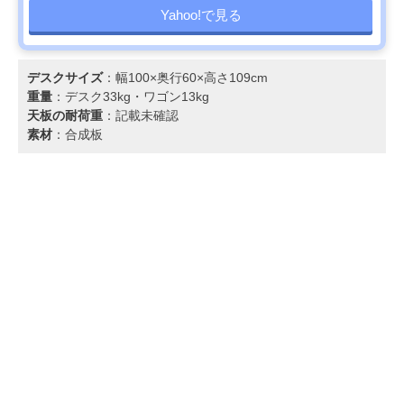
Yahoo!で見る
デスクサイズ
：幅100×奥行60×高さ109cm
重量
：デスク33kg・ワゴン13kg
天板の耐荷重
：記載未確認
素材
：合成板