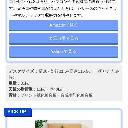
コンセントは2口あり、パソコンや周辺機器の設置も可能で
す。参考書や教科書が増えたときは、シリーズのキャビネッ
トやマルチラックで収納力を増やせます。
Amazonで見る
楽天市場で見る
Yahoo!で見る
デスクサイズ
：幅90×奥行31.5×高さ115.5cm（折りたたみ
時）
重量
：35kg
天板の耐荷重
：15kg・奥40kg
素材
：プリント紙化粧合板・合成樹脂化粧合板
PICK UP!