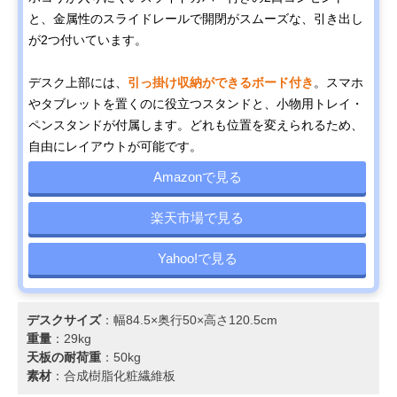
と、金属性のスライドレールで開閉がスムーズな、引き出し
が2つ付いています。
デスク上部には、
引っ掛け収納ができるボード付き
。スマホ
やタブレットを置くのに役立つスタンドと、小物用トレイ・
ペンスタンドが付属します。どれも位置を変えられるため、
自由にレイアウトが可能です。
Amazonで見る
楽天市場で見る
Yahoo!で見る
デスクサイズ
：幅84.5×奥行50×高さ120.5cm
重量
：29kg
天板の耐荷重
：50kg
素材
：合成樹脂化粧繊維板