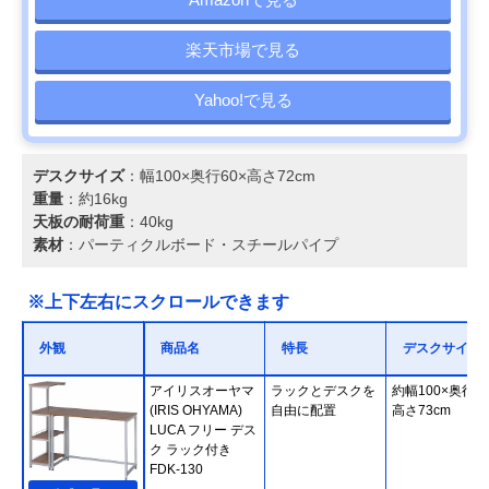
楽天市場で見る
Yahoo!で見る
デスクサイズ
：幅100×奥行60×高さ72cm
重量
：約16kg
天板の耐荷重
：40kg
素材
：パーティクルボード・スチールパイプ
※上下左右にスクロールできます
外観
商品名
特長
デスクサイズ
アイリスオーヤマ
ラックとデスクを
約幅100×奥行50
(IRIS OHYAMA)
自由に配置
高さ73cm
LUCA フリー デス
ク ラック付き
FDK-130