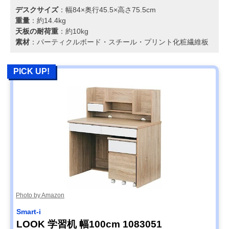
デスクサイズ
：幅84×奥行45.5×高さ75.5cm
重量
：約14.4kg
天板の耐荷重
：約10kg
素材
：パーティクルボード・スチール・プリント化粧繊維板
PICK UP!
Photo by Amazon
Smart-i
LOOK 学習机 幅100cm 1083051