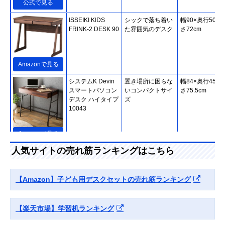
公式で見る
‎ISSEIKI KIDS
シックで落ち着い
幅90×奥行50×
FRINK-2 DESK 90
た雰囲気のデスク
さ72cm
Amazonで見る
システムK Devin
置き場所に困らな
幅84×奥行45.5
スマートパソコン
いコンパクトサイ
さ75.5cm
デスク ハイタイプ
ズ
10043
Amazonで見る
人気サイトの売れ筋ランキングはこちら
Smart-i LOOK 学
キュートからベー
幅100×奥行60×
習机 幅100cm
シックまで幅広い
さ109cm
1083051
カラー展開
【Amazon】子ども用デスクセットの売れ筋ランキング
Amazonで見る
【楽天市場】学習机ランキング
アイリスオーヤマ
長く使えるおしゃ
約幅100×奥行