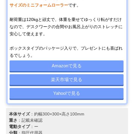
サイズのミニフォームローラー
です。
耐荷重は120kgと頑丈で、体重を乗せてゆっくり転がすだけ
なので、デスクワークの合間やお風呂上がりのストレッチに
安心して使えます。
ボックスタイプのパッケージ入りで、プレゼントにも喜ばれ
るでしょう。
Amazonで見る
楽天市場で見る
Yahoo!で見る
本体サイズ
：約幅300×300×高さ100mm
重さ
：記載未確認
電動タイプ
：ー
分類
：指圧代用器