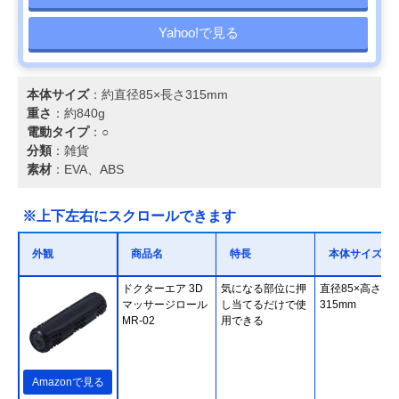
Yahoo!で見る
本体サイズ
：約直径85×長さ315mm
重さ
：約840g
電動タイプ
：○
分類
：雑貨
素材
：EVA、ABS
※上下左右にスクロールできます
外観
商品名
特長
本体サイズ
ドクターエア 3D
気になる部位に押
直径85×高さ
マッサージロール
し当てるだけで使
315mm
MR-02
用できる
Amazonで見る