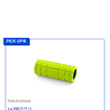
PICK UP⑥
Photo by Amazon
La-VIE(ラヴィ)