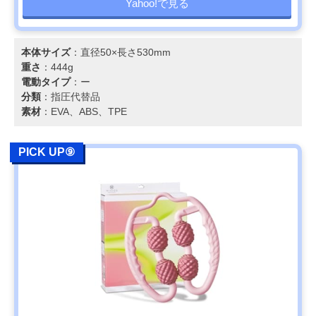
Yahoo!で見る
本体サイズ
：直径50×長さ530mm
重さ
：444g
電動タイプ
：ー
分類
：指圧代替品
素材
：EVA、ABS、TPE
PICK UP⑨