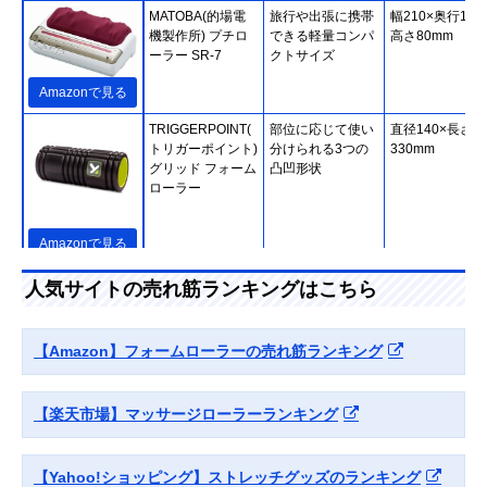
MATOBA(的場電
旅行や出張に携帯
幅210×奥行140
機製作所) プチロ
できる軽量コンパ
高さ80mm
ーラー SR-7
クトサイズ
Amazonで見る
TRIGGERPOINT(
部位に応じて使い
直径140×長さ
トリガーポイント)
分けられる3つの
330mm
グリッド フォーム
凸凹形状
ローラー
Amazonで見る
エレコム
使いやすい低めの
約幅300×300×
人気サイトの売れ筋ランキングはこちら
(ELECOM) ミニフ
小さめサイズ
さ100mm
ォームローラー
HCK-FRMGY
【Amazon】フォームローラーの売れ筋ランキング
Amazonで見る
TRIGGERPOINT(
毎日手軽に使える
直径140×長さ
【楽天市場】マッサージローラーランキング
トリガーポイント)
軽量でやわらかい
450mm
コア フォームロー
素材を使用
ラー
【Yahoo!ショッピング】ストレッチグッズのランキング