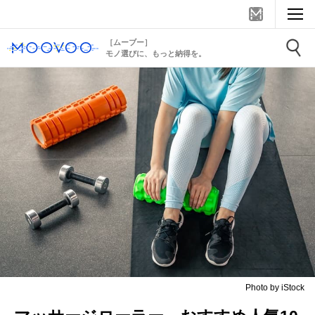
［ムーブー］
モノ選びに、もっと納得を。
Photo by iStock