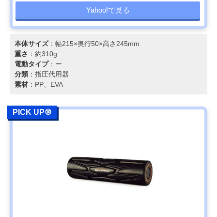
Yahoo!で見る
本体サイズ
：幅215×奥行50×高さ245mm
重さ
：約310g
電動タイプ
：ー
分類
：指圧代用器
素材
：PP、EVA
PICK UP⑩