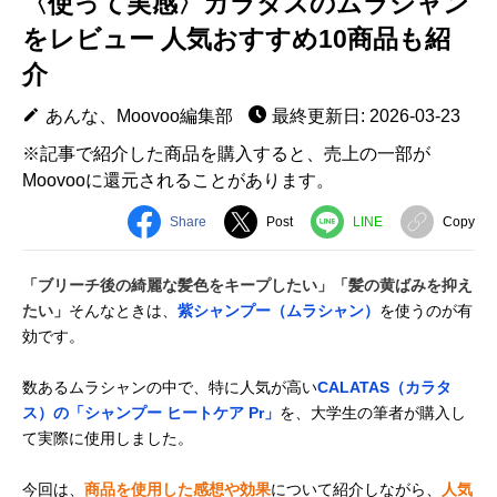
〈使って実感〉カラタスのムラシャン
をレビュー 人気おすすめ10商品も紹
介
あんな、Moovoo編集部
最終更新日: 2026-03-23
※記事で紹介した商品を購入すると、売上の一部が
Moovooに還元されることがあります。
Share
Post
LINE
Copy
「ブリーチ後の綺麗な髪色をキープしたい」「髪の黄ばみを抑え
たい」
そんなときは、
紫シャンプー（ムラシャン）
を使うのが有
効です。
数あるムラシャンの中で、特に人気が高い
CALATAS（カラタ
ス）の「シャンプー ヒートケア Pr」
を、大学生の筆者が購入し
て実際に使用しました。
今回は、
商品を使用した感想や効果
について紹介しながら、
人気