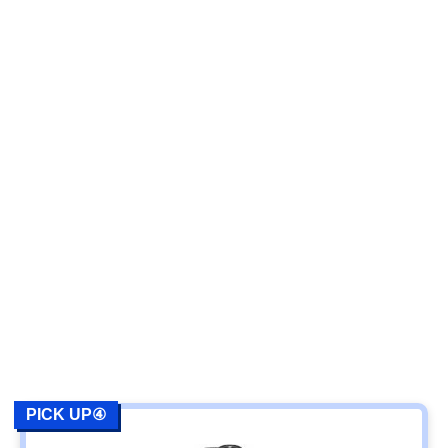
PICK UP④