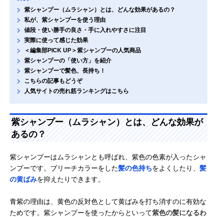
紫シャンプー（ムラシャン）とは、どんな効果があるの？
私が、紫シャンプーを使う理由
値段・使い勝手の良さ・手に入れやすさに注目
実際に使って感じた効果
＜編集部PICK UP＞紫シャンプーの人気商品
紫シャンプーの「使い方」を紹介
紫シャンプーで髪色、長持ち！
こちらの記事もどうぞ
人気サイトの売れ筋ランキングはこちら
紫シャンプー（ムラシャン）とは、どんな効果が
あるの？
紫シャンプーはムラシャンとも呼ばれ、紫色の色素が入ったシャ
ンプーです。ブリーチカラーをした
髪の色持ち
をよくしたり、
髪
の黄ばみ
を抑えたりできます。
青紫の理由は、黄色の反対色として黄ばみを打ち消すのに有効な
ためです。紫シャンプーを使ったからといって
紫色の髪になるわ