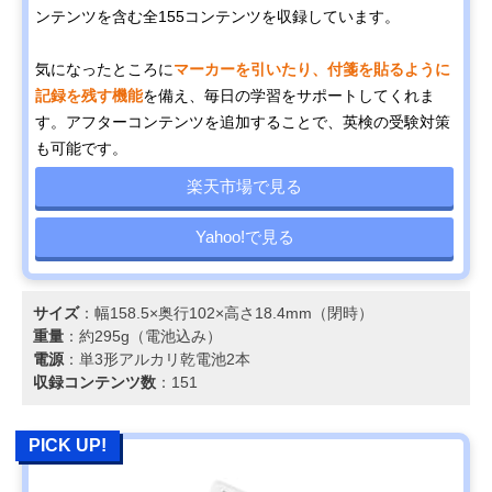
ンテンツを含む全155コンテンツを収録しています。
気になったところに
マーカーを引いたり、付箋を貼るように
記録を残す機能
を備え、毎日の学習をサポートしてくれま
す。アフターコンテンツを追加することで、英検の受験対策
も可能です。
楽天市場で見る
Yahoo!で見る
サイズ
：幅158.5×奥行102×高さ18.4mm（閉時）
重量
：約295g（電池込み）
電源
：単3形アルカリ乾電池2本
収録コンテンツ数
：151
PICK UP!