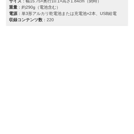
サイズ
：幅15.75×奥行10.1×高さ1.84cm（閉時）
重量
：約290g（電池含む）
電源
：単3形アルカリ乾電池または充電池×2本、USB給電
収録コンテンツ数
：220