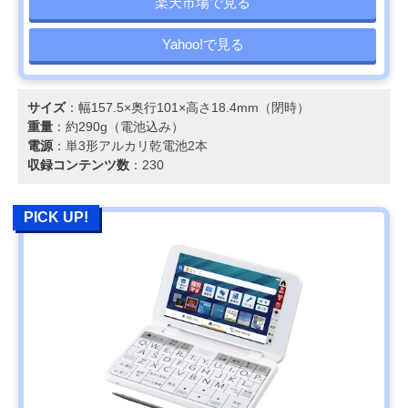
楽天市場で見る
Yahoo!で見る
サイズ
：幅157.5×奥行101×高さ18.4mm（閉時）
重量
：約290g（電池込み）
電源
：単3形アルカリ乾電池2本
収録コンテンツ数
：230
PICK UP!