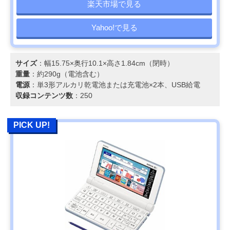
楽天市場で見る
Yahoo!で見る
サイズ
：幅15.75×奥行10.1×高さ1.84cm（閉時）
重量
：約290g（電池含む）
電源
：単3形アルカリ乾電池または充電池×2本、USB給電
収録コンテンツ数
：250
PICK UP!