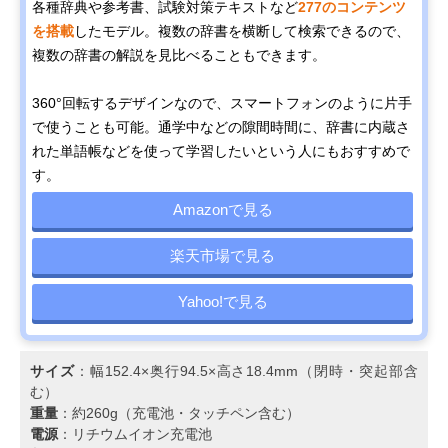
各種辞典や参考書、試験対策テキストなど
277のコンテンツ
を搭載
したモデル。複数の辞書を横断して検索できるので、
複数の辞書の解説を見比べることもできます。
360°回転するデザインなので、スマートフォンのように片手
で使うことも可能。通学中などの隙間時間に、辞書に内蔵さ
れた単語帳などを使って学習したいという人にもおすすめで
す。
Amazonで見る
楽天市場で見る
Yahoo!で見る
サイズ
：幅152.4×奥行94.5×高さ18.4mm（閉時・突起部含
む）
重量
：約260g（充電池・タッチペン含む）
電源
：リチウムイオン充電池