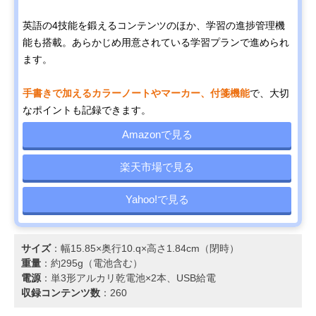
英語の4技能を鍛えるコンテンツのほか、学習の進捗管理機
能も搭載。あらかじめ用意されている学習プランで進められ
ます。
手書きで加えるカラーノートやマーカー、付箋機能
で、大切
なポイントも記録できます。
Amazonで見る
楽天市場で見る
Yahoo!で見る
サイズ
：幅15.85×奥行10.q×高さ1.84cm（閉時）
重量
：約295g（電池含む）
電源
：単3形アルカリ乾電池×2本、USB給電
収録コンテンツ数
：260