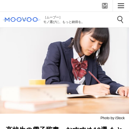
［ムーブー］
モノ選びに、もっと納得を。
Photo by iStock