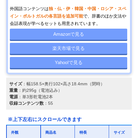
外国語コンテンツは
独・仏・伊・韓国・中国・ロシア・スペ
イン・ポルトガルの各言語を追加可能
で、辞書のほか文法や
会話表現が学べるセットも用意されています。
Amazonで見る
楽天市場で見る
Yahoo!で見る
サイズ
：幅158.5×奥行102×高さ18.4mm（閉時）
重量
：約295g（電池込み）
電源
：単3形乾電池2本
収録コンテンツ数
：55
※上下左右にスクロールできます
外観
商品名
特長
サイズ