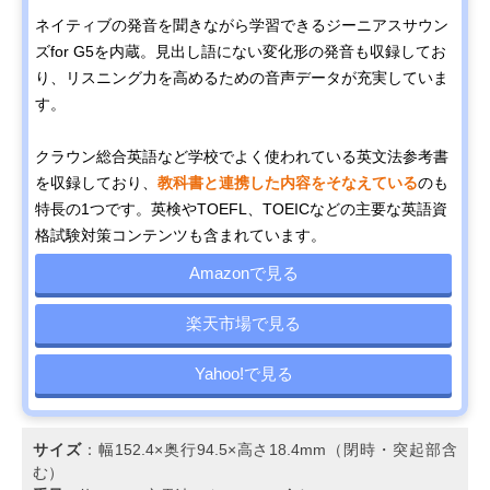
ネイティブの発音を聞きながら学習できるジーニアスサウン
ズfor G5を内蔵。見出し語にない変化形の発音も収録してお
り、リスニング力を高めるための音声データが充実していま
す。
クラウン総合英語など学校でよく使われている英文法参考書
を収録しており、
教科書と連携した内容をそなえている
のも
特長の1つです。英検やTOEFL、TOEICなどの主要な英語資
格試験対策コンテンツも含まれています。
Amazonで見る
楽天市場で見る
Yahoo!で見る
サイズ
：幅152.4×奥行94.5×高さ18.4mm（閉時・突起部含
む）