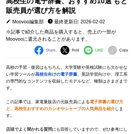
高校生の電子辞書、おすすめ10選 もと
販売員が選び方を解説
Moovoo編集部
最終更新日: 2026-02-02
※記事で紹介した商品を購入すると、売上の一部が
Moovooに還元されることがあります。
Share
Post
LINE
Copy
高校の予習・復習はもちろん、大学受験や英検試験にも欠かせな
い学習ツールが
高校生向けの電子辞書
。英語学習向けや、理工系
の専門的なコンテンツを収録したモデルなど、種類はさまざまで
す。
この記事では、家電量販店の元販売員による
電子辞書の選び方
と、高校生おすすめのカシオやシャープの人気商品を紹介
しま
す。
店頭でよく聞かれる質問
にも回答していますので、ぜひ参考にし