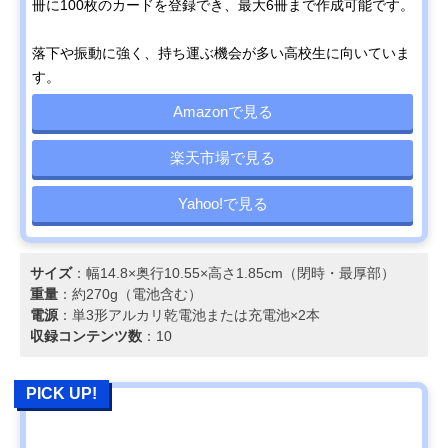
冊に100枚のカードを登録でき、最大6冊まで作成可能です。
落下や振動に強く、持ち運ぶ機会が多い高校生に向いていま
す。
Amazonで見る
楽天市場で見る
Yahoo!で見る
サイズ
：幅14.8×奥行10.55×高さ1.85cm（閉時・最厚部）
重量
：約270g（電池含む）
電源
：単3形アルカリ乾電池または充電池×2本
収録コンテンツ数
：10
PICK UP!