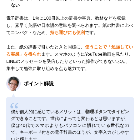
ない
電子辞書は、1台に100冊以上の辞書や事典、教材などを収録
し、素早く英語や日本語の意味を調べられます。紙の辞書に比べ
てコンパクトなため、
持ち運びにも便利
です。
また、紙の辞書で引いたときと同様に、
使うことで「勉強してい
る実感」を得られ
ます。スマホのようにYouTube動画を見たり、
LINEのメッセージを受信したりといった操作ができないぶん、
集中して勉強に取り組める点も魅力です。
ポイント解説
僕が個人的に感じているメリットは、
物理ボタンでタイピン
グできること
です。世代によっても変わるとは思いますが、
僕は40代でスマホよりもパソコンに慣れている世代なの
で、キーボード付きの電子辞書のほうが、文字入力がしやす
いと感じます。