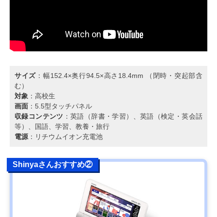
サイズ
：幅152.4×奥行94.5×高さ18.4mm （閉時・突起部含
む）
対象
：高校生
画面
：5.5型タッチパネル
収録コンテンツ
：英語（辞書・学習）、英語（検定・英会話
等）、国語、学習、教養・旅行
電源
：リチウムイオン充電池
Shinyaさんおすすめ②