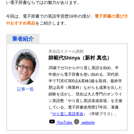
い電子辞書ならではの魅力があります。
今回は、電子辞書での英語学習歴16年の僕が、
電子辞書の選び方
やおすすめ商品
をご紹介します。
英会話スクール講師
師範代Shinya（新村 真也）
28歳でゼロからやり直し英語を始め、半
年後から電子辞書を使い始める。30代前
半でTOEIC900点&英検1級を取得。最終学
歴は高卒（商業科）ながらも成果を出した
記事一覧
経験を活かし、現在は大人専門のオンライ
ン英語塾「やり直し英語達成道場」を主催
している。電子辞書使用歴17年目。著書
『
やり直し英語革命
』（学研プラス）。
YouTube
website