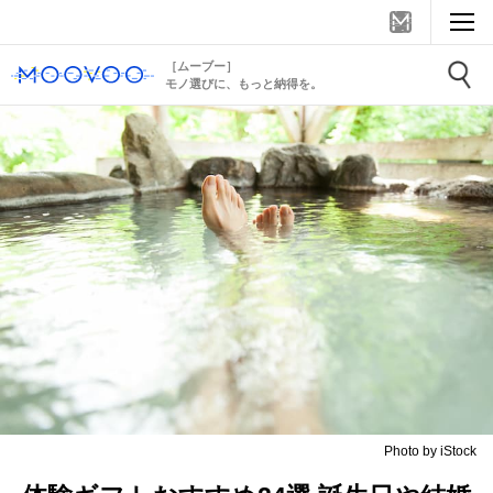
［ムーブー］
モノ選びに、もっと納得を。
Photo by iStock