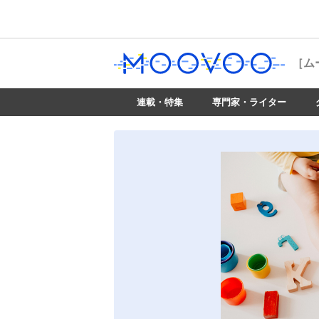
［ム
連載・特集
専門家・ライター