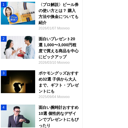
〈プロ解説〉ビール券
1
の使い方とは？ 購入
方法や換金についても
紹介
2026/01/07 Moovoo
面白いプレゼント20
2
選 1,000〜3,000円程
度で買える商品を中心
にピックアップ
2026/03/10 Moovoo
ポケモングッズおすす
3
め32選 子供から大人
まで、ギフト・プレゼ
ントにも
2025/09/04 Moovoo
面白い腕時計おすすめ
4
10選 個性的なデザイ
ンでプレゼントにもぴ
ったり