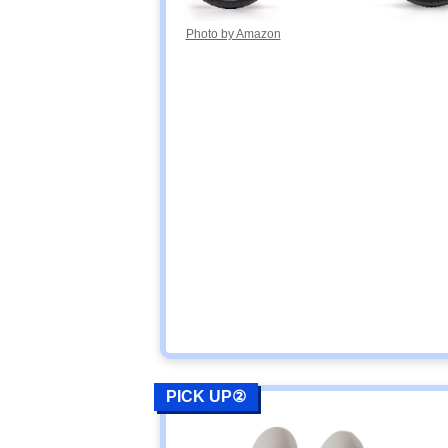
Photo by Amazon
PICK UP②