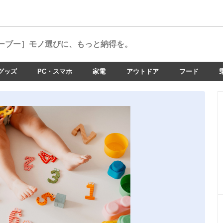
ーブー］
モノ選びに、もっと納得を。
グッズ
PC・スマホ
家電
アウトドア
フード