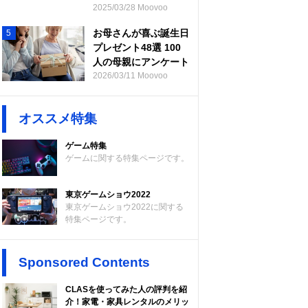
2025/03/28 Moovoo
お母さんが喜ぶ誕生日
5
プレゼント48選 100
人の母親にアンケート
2026/03/11 Moovoo
オススメ特集
ゲーム特集
ゲームに関する特集ページです。
東京ゲームショウ2022
東京ゲームショウ2022に関する
特集ページです。
Sponsored Contents
CLASを使ってみた人の評判を紹
介！家電・家具レンタルのメリッ