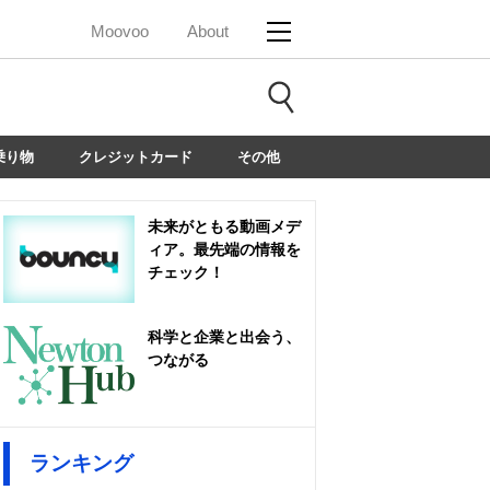
Moovoo
About
乗り物
クレジットカード
その他
未来がともる動画メデ
ィア。最先端の情報を
チェック！
科学と企業と出会う、
つながる
ランキング