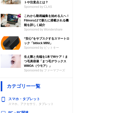
トや注意点とは？
Sponsored by CLAS
これから動画編集を始める人へ！
Filmora12で新たに搭載される機
能を詳しく紹介
Sponsored by Wondershare
“安心”をサブスクするスマートロ
ック「bitlock MINI」
Sponsored by ビットキー
生え際と先端を1本でWケア！ま
つ毛美容液「まつ毛デラックス
WMOA（ウモア）」
Sponsored by ファーマフーズ
カテゴリー一覧
スマホ・タブレット
スマホ、アクセサリ、タブレット
PC・PC関連