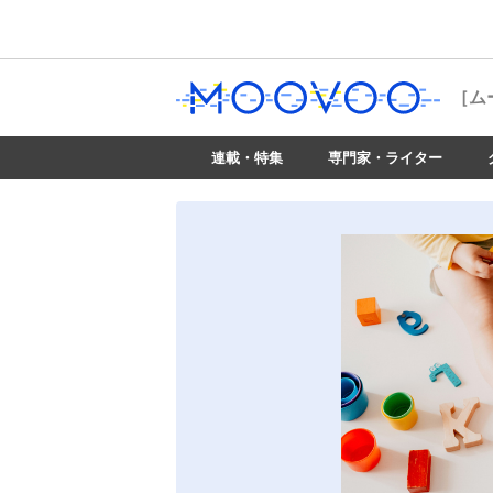
［ム
連載・特集
専門家・ライター