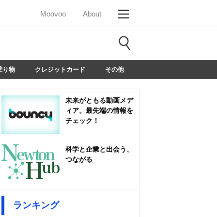
Moovoo
About
乗り物
クレジットカード
その他
未来がともる動画メデ
ィア。最先端の情報を
チェック！
科学と企業と出会う、
つながる
ランキング