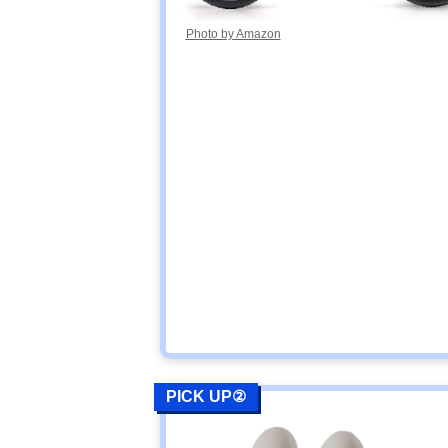
Photo by Amazon
PICK UP②