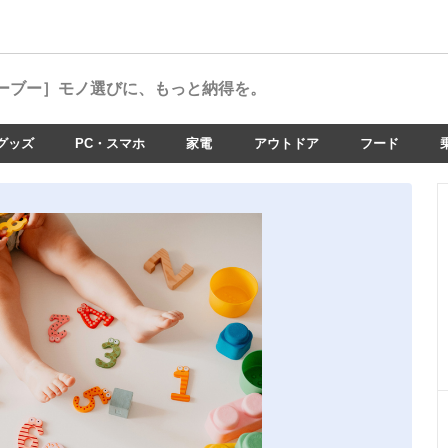
ーブー］
モノ選びに、もっと納得を。
グッズ
PC・スマホ
家電
アウトドア
フード