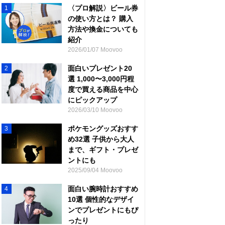
〈プロ解説〉ビール券
1
の使い方とは？ 購入
方法や換金についても
紹介
2026/01/07 Moovoo
面白いプレゼント20
2
選 1,000〜3,000円程
度で買える商品を中心
にピックアップ
2026/03/10 Moovoo
ポケモングッズおすす
3
め32選 子供から大人
まで、ギフト・プレゼ
ントにも
2025/09/04 Moovoo
面白い腕時計おすすめ
4
10選 個性的なデザイ
ンでプレゼントにもぴ
ったり