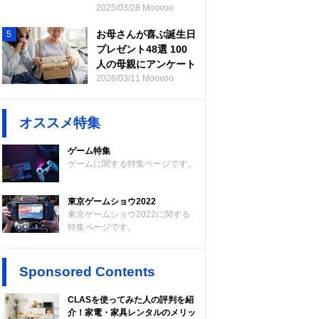
2025/03/28 Moovoo
お母さんが喜ぶ誕生日
5
プレゼント48選 100
人の母親にアンケート
2026/03/11 Moovoo
オススメ特集
ゲーム特集
ゲームに関する特集ページです。
東京ゲームショウ2022
東京ゲームショウ2022に関する
特集ページです。
Sponsored Contents
CLASを使ってみた人の評判を紹
介！家電・家具レンタルのメリッ