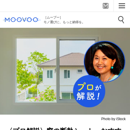
［ムーブー］
モノ選びに、もっと納得を。
Photo by iStock