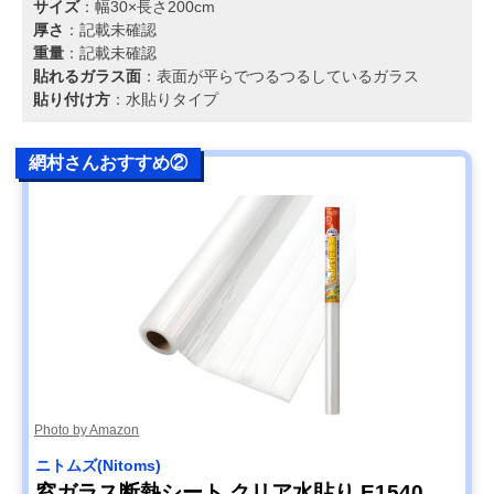
サイズ
：幅30×長さ200cm
厚さ
：記載未確認
重量
：記載未確認
貼れるガラス面
：表面が平らでつるつるしているガラス
貼り付け方
：水貼りタイプ
網村さんおすすめ②
Photo by Amazon
ニトムズ(Nitoms)
窓ガラス断熱シート クリア水貼り E1540