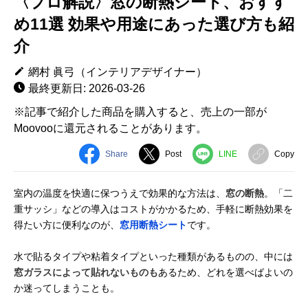
〈プロ解説〉窓の断熱シート、おすす
め11選 効果や用途にあった選び方も紹
介
網村 眞弓（インテリアデザイナー）
最終更新日: 2026-03-26
※記事で紹介した商品を購入すると、売上の一部が
Moovooに還元されることがあります。
Share
Post
LINE
Copy
室内の温度を快適に保つうえで効果的な方法は、
窓の断熱
。「二
重サッシ」などの導入はコストがかかるため、手軽に断熱効果を
得たい方に便利なのが、
窓用断熱シート
です。
水で貼るタイプや粘着タイプといった種類があるものの、中には
窓ガラスによって貼れないものも
あるため、どれを選べばよいの
か迷ってしまうことも。