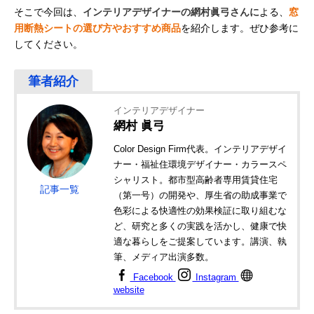
そこで今回は、
インテリアデザイナーの網村眞弓さんに
よる、
窓
用断熱シートの選び方やおすすめ商品
を紹介します。ぜひ参考に
してください。
インテリアデザイナー
網村 眞弓
Color Design Firm代表。インテリアデザイ
ナー・福祉住環境デザイナー・カラースペ
シャリスト。都市型高齢者専用賃貸住宅
記事一覧
（第一号）の開発や、厚生省の助成事業で
色彩による快適性の効果検証に取り組むな
ど、研究と多くの実践を活かし、健康で快
適な暮らしをご提案しています。講演、執
筆、メディア出演多数。
Facebook
Instagram
website