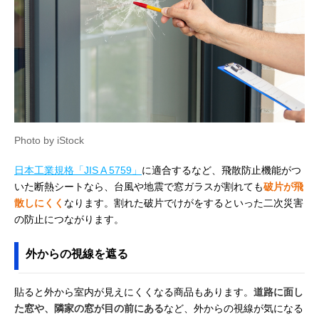
Photo by iStock
日本工業規格「JIS A 5759」
に適合するなど、飛散防止機能がつ
いた断熱シートなら、台風や地震で窓ガラスが割れても
破片が飛
散しにくく
なります。割れた破片でけがをするといった二次災害
の防止につながります。
外からの視線を遮る
貼ると外から室内が見えにくくなる商品もあります。
道路に面し
た窓や、隣家の窓が目の前にある
など、外からの視線が気になる