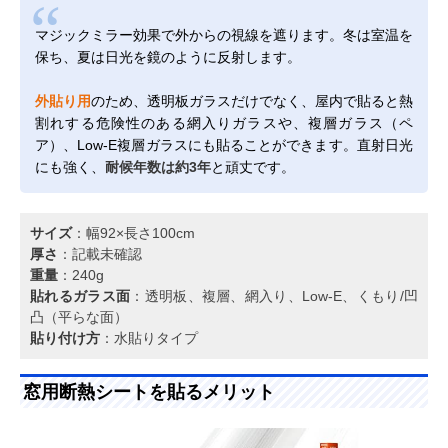
マジックミラー効果で外からの視線を遮ります。冬は室温を
保ち、夏は日光を鏡のように反射します。
外貼り用
のため、透明板ガラスだけでなく、屋内で貼ると熱
割れする危険性のある網入りガラスや、複層ガラス（ペ
ア）、Low-E複層ガラスにも貼ることができます。直射日光
にも強く、
耐候年数は約3年
と頑丈です。
サイズ
：幅92×長さ100cm
厚さ
：記載未確認
重量
：240g
貼れるガラス面
：透明板、複層、網入り、Low-E、くもり/凹
凸（平らな面）
貼り付け方
：水貼りタイプ
窓用断熱シートを貼るメリット