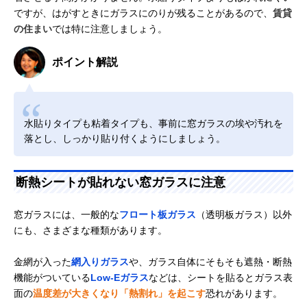
ですが、はがすときにガラスにのりが残ることがあるので、
賃貸
の住まい
では特に注意しましょう。
ポイント解説
水貼りタイプも粘着タイプも、事前に窓ガラスの埃や汚れを
落とし、しっかり貼り付くようにしましょう。
断熱シートが貼れない窓ガラスに注意
窓ガラスには、一般的な
フロート板ガラス
（透明板ガラス）以外
にも、さまざまな種類があります。
金網が入った
網入りガラス
や、ガラス自体にそもそも遮熱・断熱
機能がついている
Low-Eガラス
などは、シートを貼るとガラス表
面の
温度差が大きくなり「熱割れ」を起こす
恐れがあります。