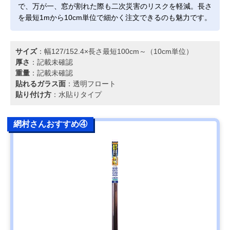
で、万が一、窓が割れた際も二次災害のリスクを軽減。長さ
を最短1mから10cm単位で細かく注文できるのも魅力です。
サイズ
：幅127/152.4×長さ最短100cm～（10cm単位）
厚さ
：記載未確認
重量
：記載未確認
貼れるガラス面
：透明フロート
貼り付け方
：水貼りタイプ
網村さんおすすめ④