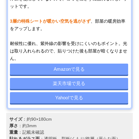
ットです。
3層の特殊シートが暖かい空気を逃がさず
、部屋の暖房効率
をアップします。
耐候性に優れ、紫外線の影響を受けにくいのもポイント。光
は取り入れられるので、貼りつけた後も部屋が暗くなりませ
ん。
Amazonで見る
楽天市場で見る
Yahoo!で見る
サイズ
：約90×180cm
厚さ
：約3mm
重量
：記載未確認
貼れるガラス面
：透明板、型板/くもり/複層（平らな面）