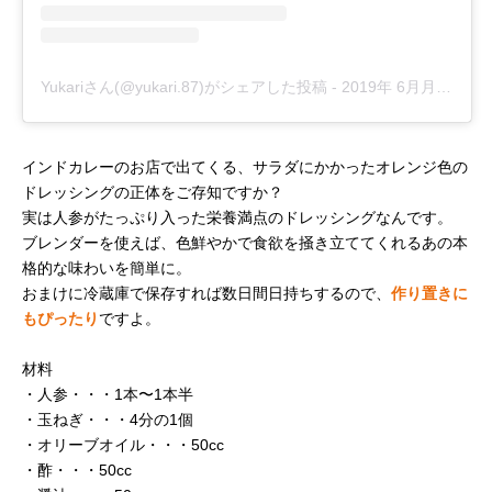
Yukariさん(@yukari.87)がシェアした投稿
-
2019年 6月月9日午後1時31分PDT
インドカレーのお店で出てくる、サラダにかかったオレンジ色の
ドレッシングの正体をご存知ですか？
実は人参がたっぷり入った栄養満点のドレッシングなんです。
ブレンダーを使えば、色鮮やかで食欲を掻き立ててくれるあの本
格的な味わいを簡単に。
おまけに冷蔵庫で保存すれば数日間日持ちするので、
作り置きに
もぴったり
ですよ。
材料
・人参・・・1本〜1本半
・玉ねぎ・・・4分の1個
・オリーブオイル・・・50cc
・酢・・・50cc