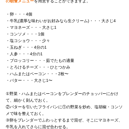
の朝食メニュー
を用意することができますよ。
・卵・・・4個
・牛乳(濃厚な味わいがお好みなら生クリーム)・・・大さじ4
・マヨネーズ・・・大さじ1
・コンソメ・・・1個
・塩コショウ・・・少々
・玉ねぎ・・・4分の1
・人参・・・4分の1
・ブロッコリー・・・茹でたもの適量
・とろけるチーズ・・・ひとつかみ
・ハムまたはベーコン・・・2枚〜
・バター・・・大さじ1〜
①野菜・ハムまたはベーコンをブレンダーのチョッパーにかけ
て、細かく刻んでおく。
②バターを引いたフライパンに①の野菜を炒め、塩胡椒・コンソ
メで味を整えておく。
③卵をブレンダーでふわっとするまで混ぜ、そこにマヨネーズ、
牛乳を入れてさらに混ぜ合わせる。