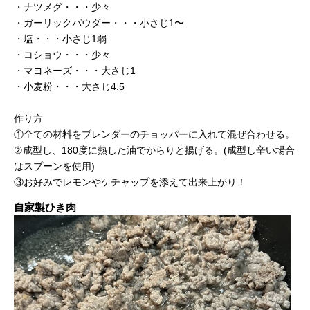
・ナツメグ・・・少々
・ガーリックパウダー・・・小さじ1〜
・塩・・・小さじ1弱
・コショウ・・・少々
・マヨネーズ・・・大さじ1
・小麦粉・・・大さじ4.5
作り方
①全ての材料をブレンダーのチョッパーに入れて混ぜ合わせる。
②成型し、180度に熱した油でからりと揚げる。(成型し辛い場合
はスプーンを使用)
③お好みでレモンやケチャップを添えて出来上がり！
自家製ひき肉