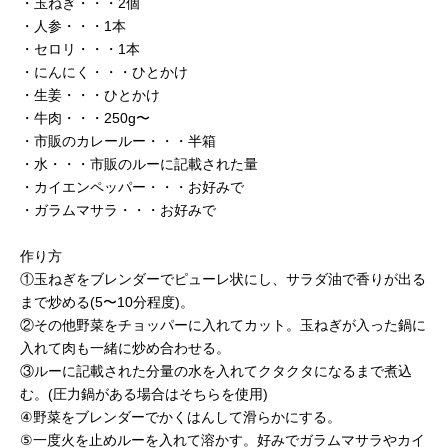
・玉ねぎ・・・2個
・人参・・・1本
・セロリ・・・1本
・にんにく・・・ひとかけ
・生姜・・・ひとかけ
・牛肉・・・250g〜
・市販のカレールー・・・半箱
・水・・・市販のルーに記載された量
・カイエンペッパー・・・お好みで
・ガラムマサラ・・・お好みで
作り方
①玉ねぎをブレンダーでピューレ状にし、サラダ油で香りが出る
まで炒める(5〜10分程度)。
②その他野菜をチョッパーに入れてカット。玉ねぎが入った鍋に
入れて肉も一緒に炒め合わせる。
③ルーに記載された分量の水を入れてクタクタになるまで煮込
む。(圧力鍋がある場合はそちらを使用)
④野菜をブレンダーでかくはんして滑らかにする。
⑤一度火を止めルーを入れて溶かす。好みでガラムマサラやカイ