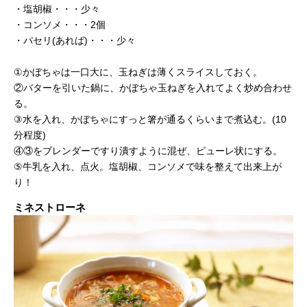
・塩胡椒・・・少々
・コンソメ・・・2個
・パセリ(あれば)・・・少々
①かぼちゃは一口大に、玉ねぎは薄くスライスしておく。
②バターを引いた鍋に、かぼちゃ玉ねぎを入れてよく炒め合わせ
る。
③水を入れ、かぼちゃにすっと箸が通るくらいまで煮込む。(10
分程度)
④③をブレンダーですり潰すように混ぜ、ピューレ状にする。
⑤牛乳を入れ、点火。塩胡椒、コンソメで味を整えて出来上が
り！
ミネストローネ