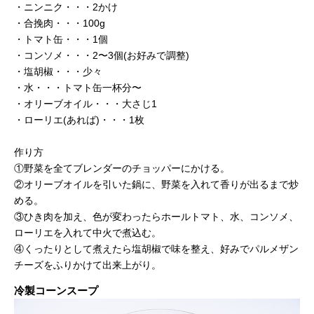
・ニンニク・・・2かけ
・合挽肉・・・100g
・トマト缶・・・1個
・コンソメ・・・2〜3個(お好みで調整)
・塩胡椒・・・少々
・水・・・トマト缶一杯分〜
・オリーブオイル・・・大さじ1
・ローリエ(あれば)・・・1枚
作り方
①野菜を全てブレンダーのチョッパーにかける。
②オリーブオイルを引いた鍋に、野菜を入れて香りが出るまで炒
める。
③ひき肉を加え、色が変わったらホールトマト、水、コンソメ、
ローリエを入れて中火で煮込む。
④くったりとして煮えたら塩胡椒で味を整え、好みでパルメザン
チーズをふりかけて出来上がり。
冷製コーンスープ