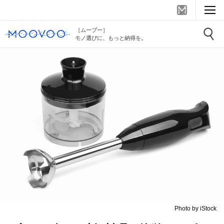
［ムーブー］
モノ選びに、もっと納得を。
Photo by iStock