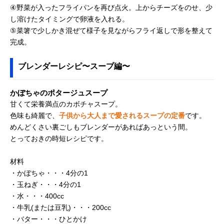
④野菜が入ったフライパンを再び点火。上からチーズをのせ、少
し溶けたタイミングで卵液を入れる。
⑤菜箸で少しかき混ぜて様子を見ながらフライ返しで形を整えて
完成。
ブレンダーレシピ〜スープ編〜
かぼちゃのポタージュスープ
甘くて栄養満点のカボチャスープ。
色味も綺麗で、
子供から大人まで愛されるスープの定番
です。
めんどくさい裏ごしもブレンダーがあればあっという間。
とっておきの時短レシピです。
材料
・かぼちゃ・・・4分の1
・玉ねぎ・・・4分の1
・水・・・400cc
・牛乳(または豆乳)・・・200cc
・バター・・・ひとかけ