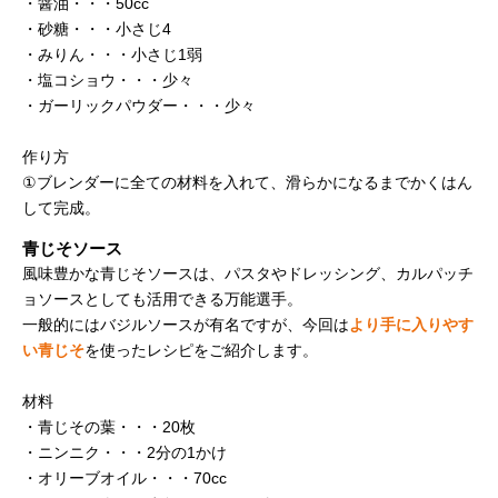
・醤油・・・50cc
・砂糖・・・小さじ4
・みりん・・・小さじ1弱
・塩コショウ・・・少々
・ガーリックパウダー・・・少々
作り方
①ブレンダーに全ての材料を入れて、滑らかになるまでかくはん
して完成。
青じそソース
風味豊かな青じそソースは、パスタやドレッシング、カルパッチ
ョソースとしても活用できる万能選手。
一般的にはバジルソースが有名ですが、今回は
より手に入りやす
い青じそ
を使ったレシピをご紹介します。
材料
・青じその葉・・・20枚
・ニンニク・・・2分の1かけ
・オリーブオイル・・・70cc