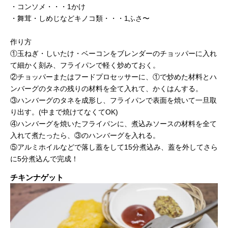
・コンソメ・・・1かけ
・舞茸・しめじなどキノコ類・・・1ふさ〜
作り方
①玉ねぎ・しいたけ・ベーコンをブレンダーのチョッパーに入れ
て細かく刻み、フライパンで軽く炒めておく。
②チョッパーまたはフードプロセッサーに、①で炒めた材料とハ
ンバーグのタネの残りの材料を全て入れて、かくはんする。
③ハンバーグのタネを成形し、フライパンで表面を焼いて一旦取
り出す。(中まで焼けてなくてOK)
④ハンバーグを焼いたフライパンに、煮込みソースの材料を全て
入れて煮たったら、③のハンバーグを入れる。
⑤アルミホイルなどで落し蓋をして15分煮込み、蓋を外してさら
に5分煮込んで完成！
チキンナゲット