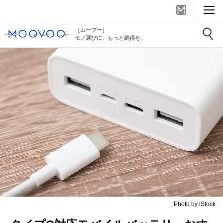
［ムーブー］
モノ選びに、もっと納得を。
Photo by iStock