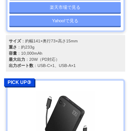
楽天市場で見る
Yahoo!で見る
サイズ
：約幅141×奥行73×高さ15mm
重さ
：約233g
容量
：10,000mAh
最大出力
：20W（PD対応）
出力ポート数
：USB-C×1、USB-A×1
PICK UP③