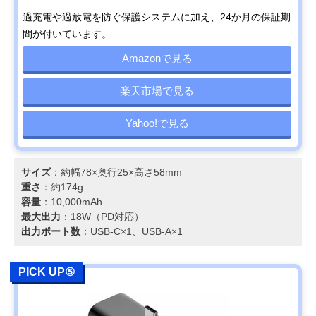
過充電や過放電を防ぐ保護システムに加え、24か月の保証期
間が付いています。
Amazonで見る
楽天市場で見る
Yahoo!で見る
サイズ
：約幅78×奥行25×高さ58mm
重さ
：約174g
容量
：10,000mAh
最大出力
：18W（PD対応）
出力ポート数
：USB-C×1、USB-A×1
PICK UP⑤