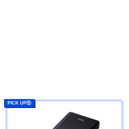
PICK UP⑪