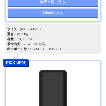
楽天市場で見る
Yahoo!で見る
サイズ
：約107×66×18mm
重さ
：約218g
容量
：10,000mAh
最大出力
：20W（PD対応）
出力ポート数
：USB-C×1、USB-A×1
PICK UP⑩