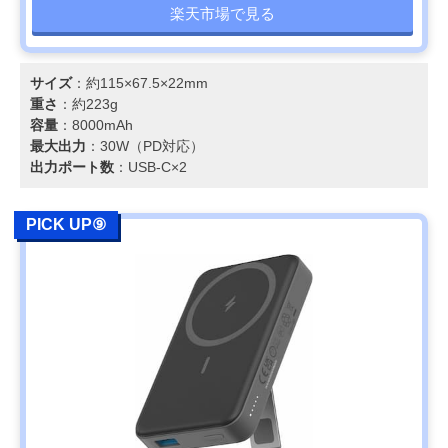
楽天市場で見る
サイズ
：約115×67.5×22mm
重さ
：約223g
容量
：8000mAh
最大出力
：30W（PD対応）
出力ポート数
：USB-C×2
PICK UP⑨