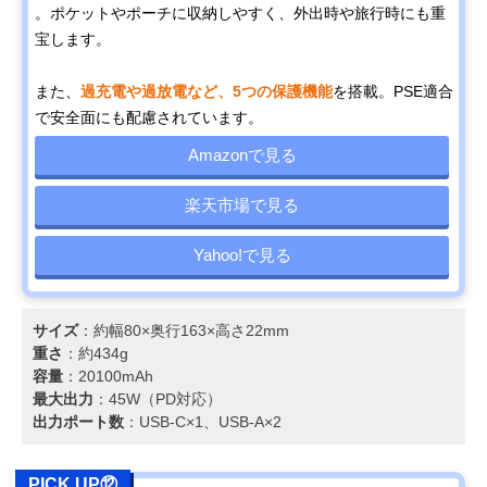
。ポケットやポーチに収納しやすく、外出時や旅行時にも重
宝します。
また、
過充電や過放電など、5つの保護機能
を搭載。PSE適合
で安全面にも配慮されています。
Amazonで見る
楽天市場で見る
Yahoo!で見る
サイズ
：約幅80×奥行163×高さ22mm
重さ
：約434g
容量
：20100mAh
最大出力
：45W（PD対応）
出力ポート数
：USB-C×1、USB-A×2
PICK UP⑫