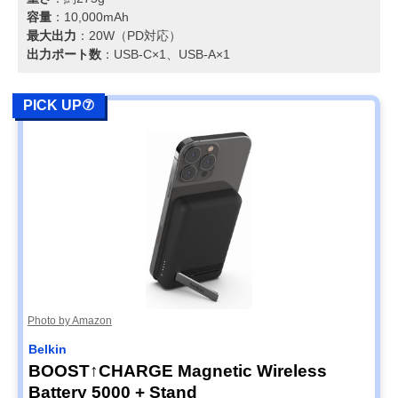
容量
：10,000mAh
最大出力
：20W（PD対応）
出力ポート数
：USB-C×1、USB-A×1
PICK UP⑦
Photo by Amazon
Belkin
BOOST↑CHARGE Magnetic Wireless
Battery 5000 + Stand