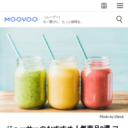
［ムーブー］
モノ選びに、もっと納得を。
Photo by iStock