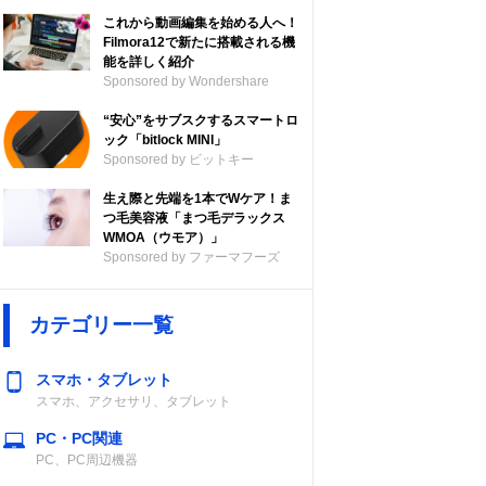
これから動画編集を始める人へ！
Filmora12で新たに搭載される機
能を詳しく紹介
Sponsored by Wondershare
“安心”をサブスクするスマートロ
ック「bitlock MINI」
Sponsored by ビットキー
生え際と先端を1本でWケア！ま
つ毛美容液「まつ毛デラックス
WMOA（ウモア）」
Sponsored by ファーマフーズ
カテゴリー一覧
スマホ・タブレット
スマホ、アクセサリ、タブレット
PC・PC関連
PC、PC周辺機器