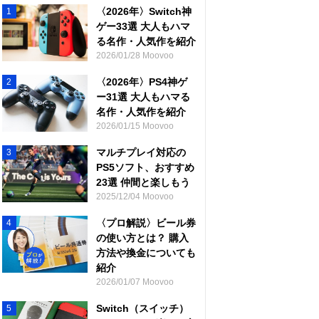
〈2026年〉Switch神
1
ゲー33選 大人もハマ
る名作・人気作を紹介
2026/01/28 Moovoo
〈2026年〉PS4神ゲ
2
ー31選 大人もハマる
名作・人気作を紹介
2026/01/15 Moovoo
マルチプレイ対応の
3
PS5ソフト、おすすめ
23選 仲間と楽しもう
2025/12/04 Moovoo
〈プロ解説〉ビール券
4
の使い方とは？ 購入
方法や換金についても
紹介
2026/01/07 Moovoo
Switch（スイッチ）
5