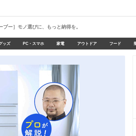
ーブー］
モノ選びに、もっと納得を。
グッズ
PC・スマホ
家電
アウトドア
フード