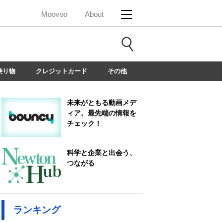
Moovoo
About
乗り物
クレジットカード
その他
未来がともる動画メデ
ィア。最先端の情報を
チェック！
科学と企業と出会う、
つながる
ランキング