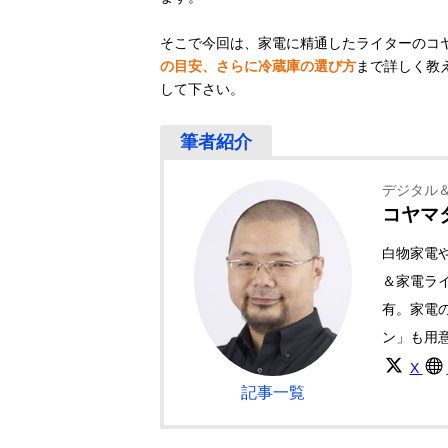
そこで今回は、家電に精通したライターのコ
の目安、さらに冷蔵庫の選び方
まで詳しく教
して下さい。
デジタル
コヤマ
白物家電
＆家電ライ
有。家電
ン」も用
X
記事一覧