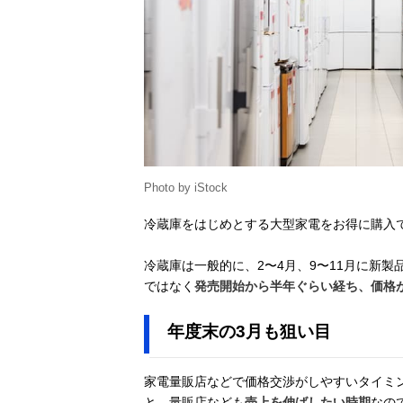
Photo by iStock
冷蔵庫をはじめとする大型家電をお得に購入
冷蔵庫は一般的に、2〜4月、9〜11月に新
ではなく
発売開始から半年ぐらい経ち、価格
年度末の3月も狙い目
家電量販店などで価格交渉がしやすいタイミ
と、量販店なども
売上を伸ばしたい時期
なの