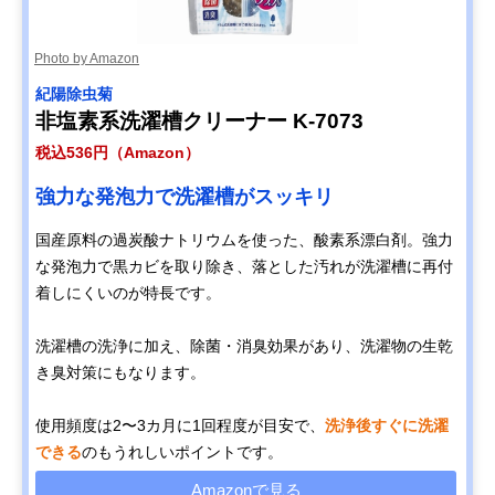
Photo by Amazon
紀陽除虫菊
非塩素系洗濯槽クリーナー K-7073
税込536円（Amazon）
強力な発泡力で洗濯槽がスッキリ
国産原料の過炭酸ナトリウムを使った、酸素系漂白剤。強力
な発泡力で黒カビを取り除き、落とした汚れが洗濯槽に再付
着しにくいのが特長です。
洗濯槽の洗浄に加え、除菌・消臭効果があり、洗濯物の生乾
き臭対策にもなります。
使用頻度は2〜3カ月に1回程度が目安で、
洗浄後すぐに洗濯
できる
のもうれしいポイントです。
Amazonで見る