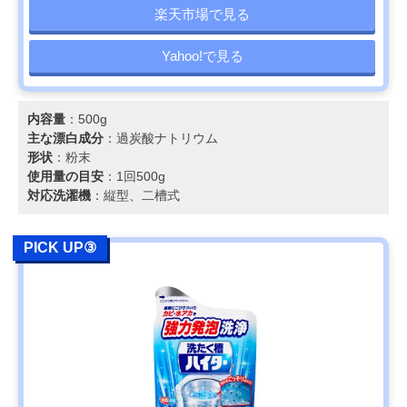
楽天市場で見る
Yahoo!で見る
内容量
：500g
主な漂白成分
：過炭酸ナトリウム
形状
：粉末
使用量の目安
：1回500g
対応洗濯機
：縦型、二槽式
PICK UP③