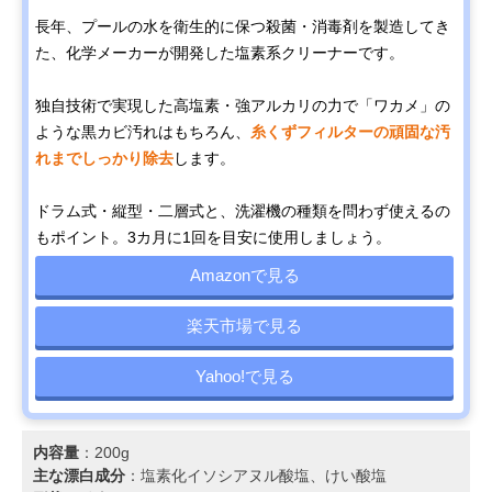
長年、プールの水を衛生的に保つ殺菌・消毒剤を製造してき
た、化学メーカーが開発した塩素系クリーナーです。
独自技術で実現した高塩素・強アルカリの力で「ワカメ」の
ような黒カビ汚れはもちろん、
糸くずフィルターの頑固な汚
れまでしっかり除去
します。
ドラム式・縦型・二層式と、洗濯機の種類を問わず使えるの
もポイント。3カ月に1回を目安に使用しましょう。
Amazonで見る
楽天市場で見る
Yahoo!で見る
内容量
：200g
主な漂白成分
：塩素化イソシアヌル酸塩、けい酸塩