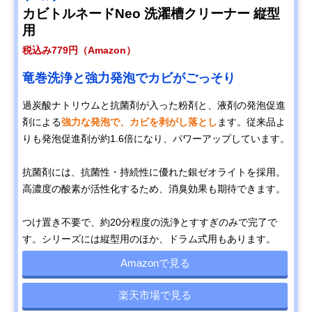
カビトルネードNeo 洗濯槽クリーナー 縦型
用
税込み779円（Amazon）
竜巻洗浄と強力発泡でカビがごっそり
過炭酸ナトリウムと抗菌剤が入った粉剤と、液剤の発泡促進
剤による
強力な発泡で、カビを剥がし落とし
ます。従来品よ
りも発泡促進剤が約1.6倍になり、パワーアップしています。
抗菌剤には、抗菌性・持続性に優れた銀ゼオライトを採用。
高濃度の酸素が活性化するため、消臭効果も期待できます。
つけ置き不要で、約20分程度の洗浄とすすぎのみで完了で
す。シリーズには縦型用のほか、ドラム式用もあります。
Amazonで見る
楽天市場で見る