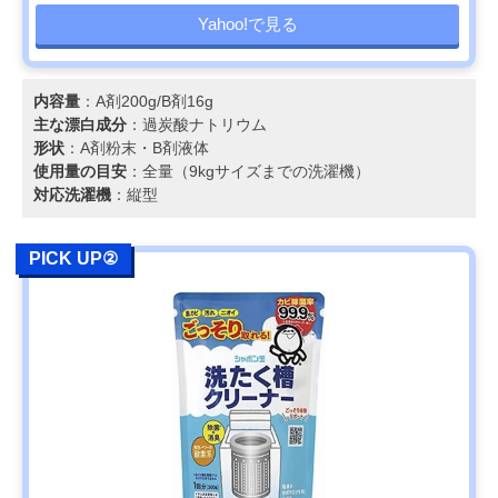
Yahoo!で見る
内容量
：A剤200g/B剤16g
主な漂白成分
：過炭酸ナトリウム
形状
：A剤粉末・B剤液体
使用量の目安
：全量（9kgサイズまでの洗濯機）
対応洗濯機
：縦型
PICK UP②