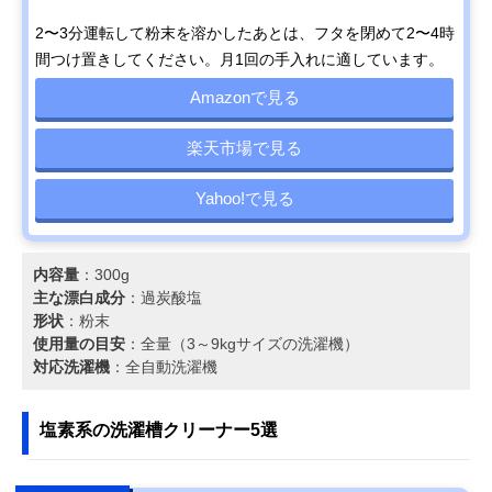
2〜3分運転して粉末を溶かしたあとは、フタを閉めて2〜4時
間つけ置きしてください。月1回の手入れに適しています。
Amazonで見る
楽天市場で見る
Yahoo!で見る
内容量
：300g
主な漂白成分
：過炭酸塩
形状
：粉末
使用量の目安
：全量（3～9kgサイズの洗濯機）
対応洗濯機
：全自動洗濯機
塩素系の洗濯槽クリーナー5選