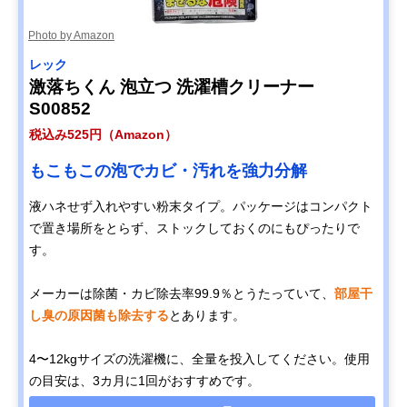
Photo by Amazon
レック
激落ちくん 泡立つ 洗濯槽クリーナー
S00852
税込み525円（Amazon）
もこもこの泡でカビ・汚れを強力分解
液ハネせず入れやすい粉末タイプ。パッケージはコンパクト
で置き場所をとらず、ストックしておくのにもぴったりで
す。
メーカーは除菌・カビ除去率99.9％とうたっていて、
部屋干
し臭の原因菌も除去する
とあります。
4〜12kgサイズの洗濯機に、全量を投入してください。使用
の目安は、3カ月に1回がおすすめです。