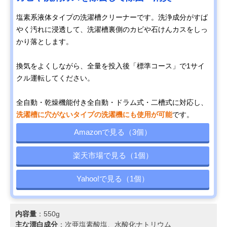
塩素系液体タイプの洗濯槽クリーナーです。洗浄成分がすば
やく汚れに浸透して、洗濯槽裏側のカビや石けんカスをしっ
かり落とします。
換気をよくしながら、全量を投入後「標準コース」で1サイ
クル運転してください。
全自動・乾燥機能付き全自動・ドラム式・二槽式に対応し、
洗濯槽に穴がないタイプの洗濯機にも使用が可能
です。
Amazonで見る（3個）
楽天市場で見る（1個）
Yahoo!で見る（1個）
内容量
：550g
主な漂白成分
：次亜塩素酸塩、水酸化ナトリウム