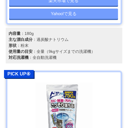
楽天市場で見る
Yahoo!で見る
内容量
：180g
主な漂白成分
：過炭酸ナトリウム
形状
：粉末
使用量の目安
：全量（9kgサイズまでの洗濯機）
対応洗濯機
：全自動洗濯機
PICK UP④