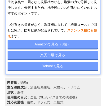
生乾き臭の一因となる洗濯槽カビを、塩素の力で分解して洗
浄します。分解するため、洗浄後にカスが残りにくいのもお
すすめポイントです。
つけ置きの必要がなく、洗濯機に入れて「標準コース」で回
せば完了。防サビ剤が配合されていて、
ステンレス槽にも使
え
ます。
Amazonで見る（3個）
楽天市場で見る
Yahoo!で見る
内容量
：550g
主な漂白成分
：次亜塩素酸塩、水酸化ナトリウム
形状
：液体
使用量の目安
：全量（9kgサイズまでの洗濯機）
対応洗濯機
：縦型、ドラム式、二槽式