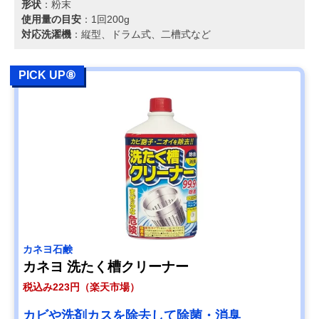
形状
：粉末
使用量の目安
：1回200g
対応洗濯機
：縦型、ドラム式、二槽式など
PICK UP⑧
カネヨ石鹸
カネヨ 洗たく槽クリーナー
税込み223円（楽天市場）
カビや洗剤カスを除去して除菌・消臭