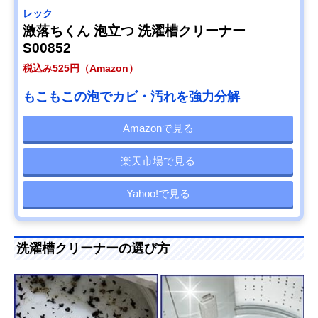
レック
激落ちくん 泡立つ 洗濯槽クリーナー
S00852
税込み525円（Amazon）
もこもこの泡でカビ・汚れを強力分解
Amazonで見る
楽天市場で見る
Yahoo!で見る
洗濯槽クリーナーの選び方