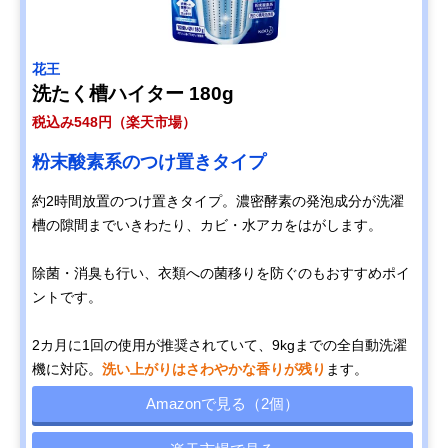
花王
洗たく槽ハイター 180g
税込み548円（楽天市場）
粉末酸素系のつけ置きタイプ
約2時間放置のつけ置きタイプ。濃密酵素の発泡成分が洗濯
槽の隙間までいきわたり、カビ・水アカをはがします。
除菌・消臭も行い、衣類への菌移りを防ぐのもおすすめポイ
ントです。
2カ月に1回の使用が推奨されていて、9kgまでの全自動洗濯
機に対応。
洗い上がりはさわやかな香りが残り
ます。
Amazonで見る（2個）