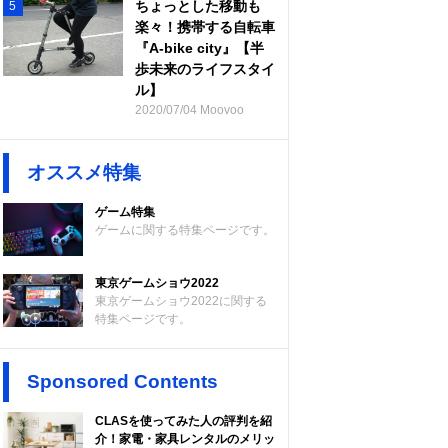
ちょっとした移動も
5
楽々！携帯する自転車
『A-bike city』【半
歩未来のライフスタイ
ル】
2020/07/04 Moovoo
オススメ特集
ゲーム特集
ゲームに関する特集ページです。
東京ゲームショウ2022
東京ゲームショウ2022に関する
特集ページです。
Sponsored Contents
CLASを使ってみた人の評判を紹
介！家電・家具レンタルのメリッ