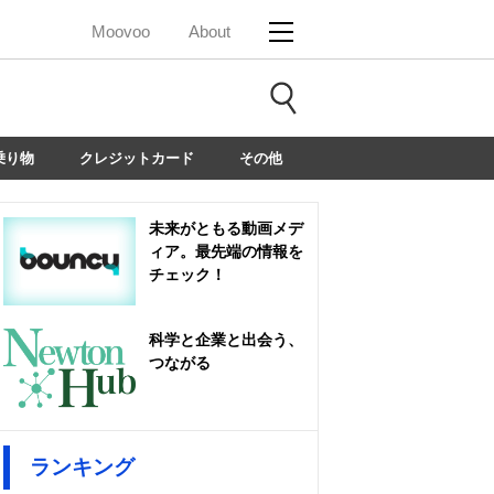
Moovoo
About
乗り物
クレジットカード
その他
未来がともる動画メデ
ィア。最先端の情報を
チェック！
科学と企業と出会う、
つながる
ランキング