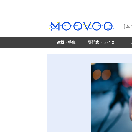
［ム
連載・特集
専門家・ライター