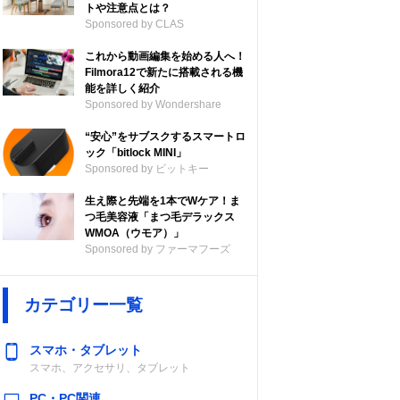
トや注意点とは？
Sponsored by CLAS
これから動画編集を始める人へ！
Filmora12で新たに搭載される機
能を詳しく紹介
Sponsored by Wondershare
“安心”をサブスクするスマートロ
ック「bitlock MINI」
Sponsored by ビットキー
生え際と先端を1本でWケア！ま
つ毛美容液「まつ毛デラックス
WMOA（ウモア）」
Sponsored by ファーマフーズ
カテゴリー一覧
スマホ・タブレット
スマホ、アクセサリ、タブレット
PC・PC関連