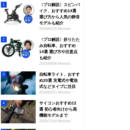
〈プロ解説〉スピンバ
1
イク、おすすめ14選
選び方から人気の静音
モデルも紹介
2026/02/15 Moovoo
〈プロ解説〉折りたた
2
み自転車、おすすめ
14選 選び方や注意点
も紹介
2025/08/06 Moovoo
自転車ライト、おすす
3
め20選 充電式や電池
式などタイプに注目
2026/02/21 Moovoo
サイコンおすすめ12
4
選 初心者向けから高
機能モデルまで
2025/12/16 Moovoo