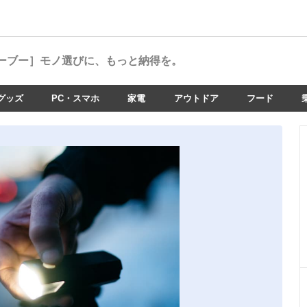
ーブー］
モノ選びに、もっと納得を。
グッズ
PC・スマホ
家電
アウトドア
フード