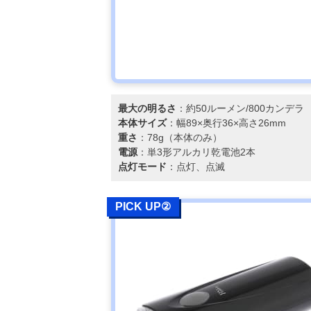
最大の明るさ
：約50ルーメン/800カンデラ
本体サイズ
：幅89×奥行36×高さ26mm
重さ
：78g（本体のみ）
電源
：単3形アルカリ乾電池2本
点灯モード
：点灯、点滅
PICK UP②