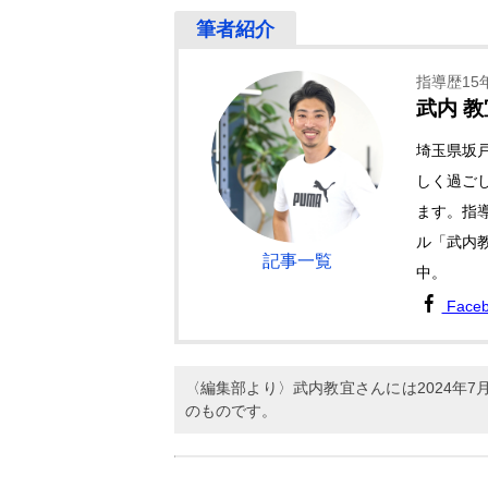
指導歴15
武内 教
埼玉県坂
しく過ごし
ます。指導
ル「武内
記事一覧
中。
Face
〈編集部より〉武内教宜さんには2024年
のものです。