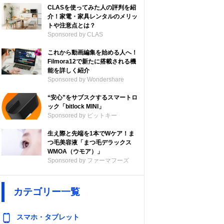
CLASを使ってみた人の評判を紹
介！家電・家具レンタルのメリッ
トや注意点とは？
Sponsored by CLAS
これから動画編集を始める人へ！
Filmora12で新たに搭載される機
能を詳しく紹介
Sponsored by Wondershare
“安心”をサブスクするスマートロ
ック「bitlock MINI」
Sponsored by ビットキー
生え際と先端を1本でWケア！ま
つ毛美容液「まつ毛デラックス
WMOA（ウモア）」
Sponsored by ファーマフーズ
カテゴリー一覧
スマホ・タブレット