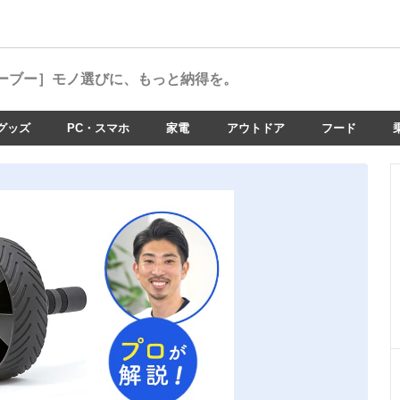
ーブー］
モノ選びに、もっと納得を。
グッズ
PC・スマホ
家電
アウトドア
フード