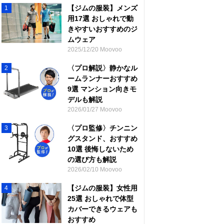
【ジムの服装】メンズ
1
用17選 おしゃれで動
きやすいおすすめのジ
ムウェア
2025/12/20 Moovoo
〈プロ解説〉静かなル
2
ームランナーおすすめ
9選 マンション向きモ
デルも解説
2026/01/27 Moovoo
〈プロ監修〉チンニン
3
グスタンド、おすすめ
10選 後悔しないため
の選び方も解説
2026/02/10 Moovoo
【ジムの服装】女性用
4
25選 おしゃれで体型
カバーできるウェアも
おすすめ