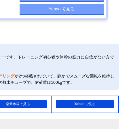
Yahoo!で見る
ラーです。トレーニング初心者や体幹の筋力に自信がない方で
アリング
が2つ搭載されていて、静かでスムーズな回転を維持し
の極太チューブで、耐荷重は100kgです。
楽天市場で見る
Yahoo!で見る