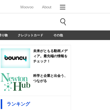
Moovoo
About
乗り物
クレジットカード
その他
未来がともる動画メデ
ィア。最先端の情報を
チェック！
科学と企業と出会う、
つながる
ランキング