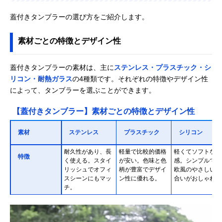
蓋付きタンブラーの選び方をご紹介します。
素材ごとの特徴とデザイン性
蓋付きタンブラーの素材は、主に
ステンレス・プラスチック・シ
リコン・耐熱ガラス
の4種類です。それぞれの特徴やデザイン性
によって、タンブラーを選ぶことができます。
【蓋付きタンブラー】素材ごとの特徴とデザイン性
素材
ステンレス
プラスチック
シリコン
耐久性があり、長
軽量で比較的価格
軽くてソフトな質
特徴
く使える。スタイ
が安い。色味と色
感。シンプルで北
リッシュでオフィ
柄が豊富でデザイ
欧風のやさしい色
スシーンにもマッ
ン性に優れる。
合いがおしゃれ。
チ。