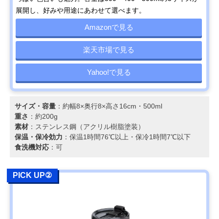
POKETLE(ポケト
いつもの飲み物が
直径8×高さ
Amazonで見る
展開し、好みや用途にあわせて選べます。
ル) ビードロ 330
おしゃれに見える
15.5cm・330ml
ガラス製
Amazonで見る
ディーン&デルー
お家でカフェ気
約幅8.5×奥行8.5
Amazonで見る
カ
分。使いやすいコ
高さ12.2cm・約
楽天市場で見る
(DEAN&DELUCA)
ンパクトサイズ
260ml
ステンレスタンブ
ラー
Yahoo!で見る
象印マホービン ス
持ち運びやすいハ
約幅7.5×奥行7.5
Amazonで見る
テンレス キャリー
ンドル付き
高さ22.5cm・
タンブラー SX-
400ml
サイズ・容量
：約幅8×奥行8×高さ16cm・500ml
JS40
重さ
：約200g
Stojo タンブラー
飲み終わったら小
約直径9×高さ
Amazonで見る
素材
：ステンレス鋼（アクリル樹脂塗装）
ポケット 355ml
さくたたんでバッ
12.7cm・約355
保温・保冷効力
：保温1時間76℃以上・保冷1時間7℃以下
422695
グにイン
食洗機対応
：可
パール金属
蓋が鼻にあたらな
約幅7.5×奥行7.5
Amazonで見る
(PEARL METAL)
い飲みやすい構造
高さ17cm・360
カフェマグ フタ付
PICK UP②
タンブラー360
KINTO(キントー)
アウトドアでも活
直径7.7×高さ
Amazonで見る
トレイルタンブラ
躍。持ち手付き蓋
24cm・580ml
ー
とタフさが魅力