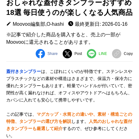
おしゃれな蓋付きタンブラーおすすめ
18選 毎日使うのが楽しくなる人気商品
Moovoo編集部,O-hashi
最終更新日: 2026-01-16
※記事で紹介した商品を購入すると、売上の一部が
Moovooに還元されることがあります。
Share
Post
LINE
Copy
蓋付きタンブラー
は、こぼれにくいのが特徴です。ステンレスや
プラスチックなどの素材や構造はさまざまで、保温力・保冷力に
優れたタンブラーもあります。軽量でハンドルが付いていて、密
閉性が高く漏れなければ、オフィスやアウトドアへはもちろん、
カバンに入れても安心して携帯しやすいです。
この記事では、
マグカップ・水筒との違いや、素材・構造ごとの
特徴、タンブラーの選び方を解説
します。
人気のおしゃれな蓋付
きタンブラーも厳選して紹介
するので、ぜひ参考にしてくださ
い。