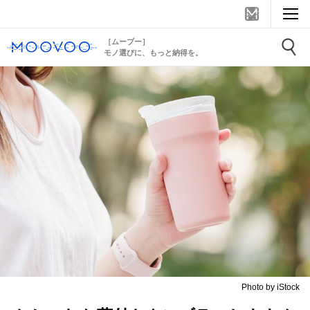
［ムーブー］
モノ選びに、もっと納得を。
Photo by iStock