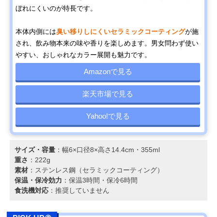
ぼれにくいのが特長です。
本体内側には
臭い移りしにくいセラミックコーティング
が施
され、飲み物本来の味や香りを楽しめます。男女問わず使い
やすい、おしゃれなカラー展開も魅力です。
Amazonで見る
楽天市場で見る
Yahoo!で見る
サイズ・容量
：幅6×口径8×高さ14.4cm・355ml
重さ
：222g
素材
：ステンレス鋼（セラミックコーティング）
保温・保冷効力
：保温3時間・保冷6時間
食洗機対応
：推奨していません