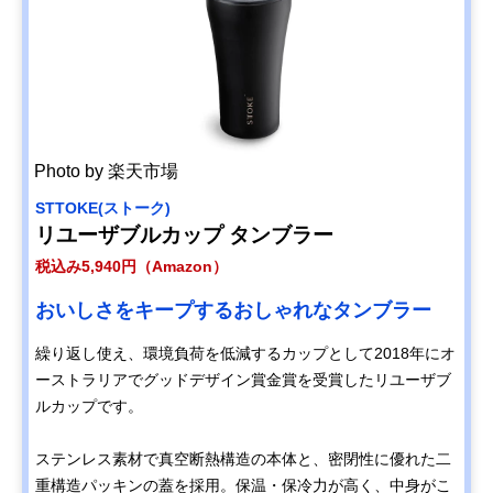
ワールドパーティ
北欧風の人気テキ
直径8.5×高さ
Amazonで見る
ー(Wpc.) ステンレ
スタイル柄をプリ
12.5cm・430ml
ス2wayタンブラ
ント
ー W126
きざむ 名入れ 生
レモンサワーを飲
8.9×10cm/蓋
Amazonで見る
絞りレモンタンブ
む方へのギフトに
9.4×5.2cm・
ラー
おすすめ
380ml
Photo by 楽天市場
スケーター
人気キャラクター
直径9.1×高さ
Amazonで見る
(Skater) コーヒー
デザインでホッと
13.6cm・450ml
STTOKE(ストーク)
タンブラー 350ml
一息
リユーザブルカップ タンブラー
STBC3F
税込み5,940円（Amazon）
おいしさをキープするおしゃれなタンブラー
繰り返し使え、環境負荷を低減するカップとして2018年にオ
ーストラリアでグッドデザイン賞金賞を受賞したリユーザブ
ルカップです。
ステンレス素材で真空断熱構造の本体と、密閉性に優れた二
重構造パッキンの蓋を採用。保温・保冷力が高く、中身がこ