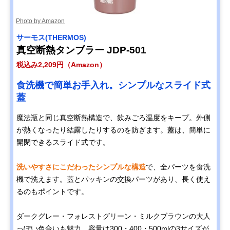
ラー300
ラーで堪能
Photo by Amazon
サーモス(THERMOS)
Amazonで見る
真空断熱タンブラー JDP-501
KINTO(キントー)
飲みやすさにこだ
幅7.4×奥行7.4×
Amazonで見る
税込み2,209円（Amazon）
トラベルタンブラ
わった快適な飲み
さ19.7cm・500
ー 500ml
口
食洗機で簡単お手入れ。シンプルなスライド式
STANLEY(スタン
老舗ブランドの高
直径9×高さ
蓋
Amazonで見る
レー) H2.0 真空ス
機能な3Wayモデ
22.9cm・680ml
リムクエンチャー
ル
魔法瓶と同じ真空断熱構造で、飲みごろ温度をキープ。外側
0.6L
が熱くなったり結露したりするのを防ぎます。蓋は、簡単に
アイリスオーヤマ
ミニマルなデザイ
直径約8.3×高さ
Amazonで見る
開閉できるスライド式です。
(IRIS OHYAMA)
ンと使い勝手のい
16.8cm・350ml
Café days タンブ
いスリムフォルム
ラー トラベラーリ
洗いやすさにこだわったシンプルな構造
で、全パーツを食洗
ッドスリム NCD-
機で洗えます。蓋とパッキンの交換パーツがあり、長く使え
TLT350
るのもポイントです。
‎Francfranc スイー
マカロンの蓋がか
幅8.7×奥行8.7×
Amazonで見る
ツタンブラー
わいいスイーツデ
さ17.4cm・350
ダークグレー・フォレストグリーン・ミルクブラウンの大人
ザイン
っぽい色合いも魅力。容量は300・400・500mlの3サイズが