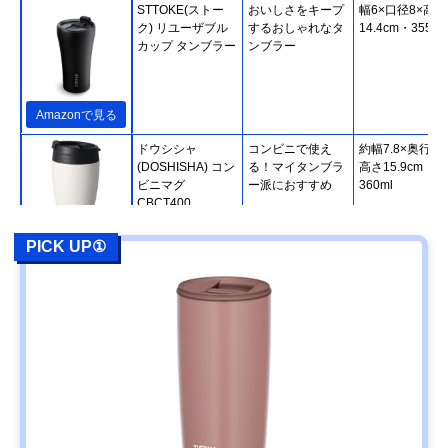
STTOKE(ストー
おいしさをキープ
幅6×口径8×高さ
ク) リユーザブル
するおしゃれなタ
14.4cm・355ml
カップ タンブラー
ンブラー
Amazonで見る
ドウシシャ
コンビニで使え
約幅7.8×奥行7.8
(DOSHISHA) コン
る！マイタンブラ
高さ15.9cm・
ビニマグ
ー派におすすめ
360ml
CBCT400
PICK UP①
Amazonで見る
Fressko カミノ タ
テイクアウトでス
直径9×高さ
ンブラー 340ml ス
タイリッシュにコ
14.6cm・340ml
テンレス
ーヒータイム
Amazonで見る
HARIO(ハリオ) フ
豆から淹れる本格
幅7.9×奥行7.6×
タ付き保温タンブ
コーヒーをタンブ
さ15cm・300ml