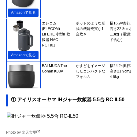
Amazonで見る
エレコム
ポットのような形
幅16.9×奥行12.
(ELECOM)
状の機能充実な1
高さ22.8cm/約
LiFERE 小型IH炊
合炊き
1.3kg（電源コ
飯器 HAC-
ド含む）
RCIH01
Amazonで見る
BALMUDA The
かまどをイメージ
幅24.2×奥行26.
Gohan K08A
したコンパクトな
高さ21.9cm/約
フォルム
4.6kg
Amazonで見る
① アイリスオーヤマ IHジャー炊飯器 5.5合 RC-IL50
MAXZEN 2.0合炊
シンプルなデザイ
幅20.8×奥行
飯器 RC-MX201
ンと、ふっくら炊
18.85×高さ
ける性能
18.5cm/1.7kg
Photo by 楽天市場