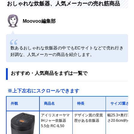
おしゃれな炊飯器、人気メーカーの売れ筋商品
Moovoo編集部
数あるおしゃれな炊飯器の中でもECサイトなどで売れ行き
好調な、人気メーカーの商品を紹介します。
おすすめ・人気商品をまずは一覧で
※上下左右にスクロールできます
外観
商品名
特長
サイズ/重さ
アイリスオーヤマ
デザイン賞の受賞
幅25.3×奥行31
IHジャー炊飯器
歴がある炊飯器
さ20.6cm/約4.3
5.5合 RC-IL50