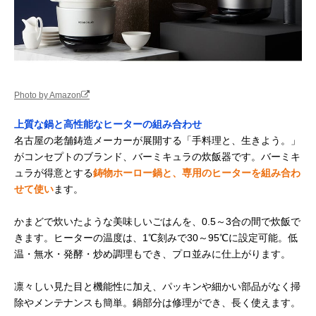
Photo by Amazon
上質な鍋と高性能なヒーターの組み合わせ
名古屋の老舗鋳造メーカーが展開する「手料理と、生きよう。」
がコンセプトのブランド、バーミキュラの炊飯器です。バーミキ
ュラが得意とする
鋳物ホーロー鍋と、専用のヒーターを組み合わ
せて使い
ます。
かまどで炊いたような美味しいごはんを、0.5～3合の間で炊飯で
きます。ヒーターの温度は、1℃刻みで30～95℃に設定可能。低
温・無水・発酵・炒め調理もでき、プロ並みに仕上がります。
凛々しい見た目と機能性に加え、パッキンや細かい部品がなく掃
除やメンテナンスも簡単。鍋部分は修理ができ、長く使えます。