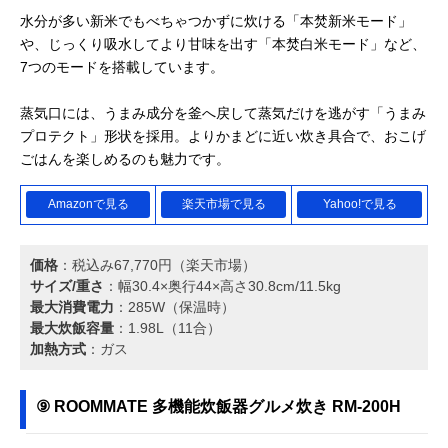
水分が多い新米でもべちゃつかずに炊ける「本焚新米モード」
や、じっくり吸水してより甘味を出す「本焚白米モード」など、
7つのモードを搭載しています。
蒸気口には、うまみ成分を釜へ戻して蒸気だけを逃がす「うまみ
プロテクト」形状を採用。よりかまどに近い炊き具合で、おこげ
ごはんを楽しめるのも魅力です。
Amazonで見る
楽天市場で見る
Yahoo!で見る
価格
：税込み67,770円（楽天市場）
サイズ/重さ
：幅30.4×奥行44×高さ30.8cm/11.5kg
最大消費電力
：285W（保温時）
最大炊飯容量
：1.98L（11合）
加熱方式
：ガス
⑨ ROOMMATE 多機能炊飯器グルメ炊き RM-200H