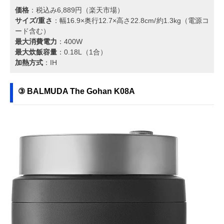
価格
：税込み6,889円（楽天市場）
サイズ/重さ
：幅16.9×奥行12.7×高さ22.8cm/約1.3kg（電源コ
ード含む）
最大消費電力
：400W
最大炊飯容量
：0.18L（1合）
加熱方式
：IH
③ BALMUDA The Gohan K08A