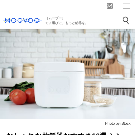
［ムーブー］
モノ選びに、もっと納得を。
Photo by iStock