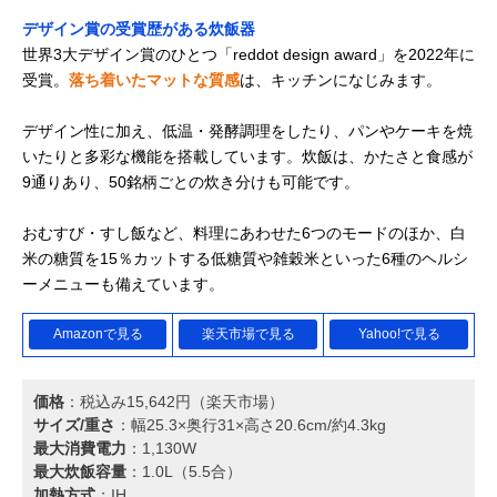
Amazonで見る
デザイン賞の受賞歴がある炊飯器
シャープ ジャー炊
スタイリッシュな
幅23.2×奥行27.
世界3大デザイン賞のひとつ「reddot design award」を2022年に
飯器 KS-CF05B
LED表示
高さ19cm/約2.7
受賞。
落ち着いたマットな質感
は、キッチンになじみます。
デザイン性に加え、低温・発酵調理をしたり、パンやケーキを焼
いたりと多彩な機能を搭載しています。炊飯は、かたさと食感が
Amazonで見る
9通りあり、50銘柄ごとの炊き分けも可能です。
ウィナーズ récolte
主張しすぎないサ
約幅22.5×奥行
コンパクトライス
イズ感かつ調理メ
20.4×高さ21cm
おむすび・すし飯など、料理にあわせた6つのモードのほか、白
クッカー RCR-1
ニューいろいろ
1.6kg
米の糖質を15％カットする低糖質や雑穀米といった6種のヘルシ
ーメニューも備えています。
Amazonで見る
Amazonで見る
楽天市場で見る
Yahoo!で見る
パナソニック
飽きの来ない、う
幅28.5×奥行30.
Amazonで見る
Bistro 可変圧力IH
つくしい丸形フォ
高さ23cm/6.3kg
ジャー炊飯器 SR-
ルム
価格
：税込み15,642円（楽天市場）
V10BA
サイズ/重さ
：幅25.3×奥行31×高さ20.6cm/約4.3kg
リンナイ(Rinnai)
キッチンになじむ
幅30.4×奥行44
Amazonで見る
最大消費電力
：1,130W
ガス炊飯器 直火匠
マットな質感
さ30.8cm/11.5k
最大炊飯容量
：1.0L（5.5合）
RR-100MTT 都市
加熱方式
：IH