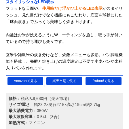
スタイリッシュなLED表示
フラットな天面や、
使用時だけ浮かび上がるLED表示
がスタイリ
ッシュ。見た目だけでなく機能にもこだわり、底面を球状にした
「球面炊き」でふっくら美味しく炊き上げます。
内釜はお米が洗えるようにWコーティングを施し、取っ手が付い
ているので持ち運びも楽々です。
玄米や雑穀米の炊き分けなど、炊飯メニューも多彩。パン調理機
能も搭載し、発酵と焼き上げの温度設定は不要で小麦パンや米粉
入りパンを作れます。
Amazonで見る
楽天市場で見る
Yahoo!で見る
価格
：税込み8,680円（楽天市場）
サイズ/重さ
：幅23.2×奥行27.5×高さ19cm/約2.7kg
最大消費電力
：350W
最大炊飯容量
：0.54L（3合）
加熱方式
：マイコン