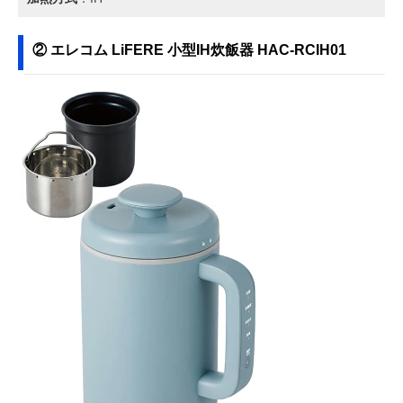
ガス用
ROOMMATE 多機
落ち着いたカラー
約幅20.5×奥行2
Amazonで見る
能炊飯器グルメ炊
の4合用コンパク
高さ19.5cm/約
② エレコム LiFERE 小型IH炊飯器 HAC-RCIH01
き RM-200H
ト炊飯器
1.93kg
山善(YAMAZEN)
インテリアとして
幅21×奥行24.5
Amazonで見る
キューブ型マイコ
も楽しめるキュー
さ21.3cm/3.4kg
ンジャー炊飯器
ブ型
YJS-CM072
VERTEX nikome
一人暮らしやサブ
約幅19×奥行19
Amazonで見る
マルチライスクッ
におすすめのミニ
高さ20.8cm/約
カー VT-MRC
サイズ
1.55kg
バーミキュラ
上質な鍋と高性能
幅25.8×奥行25
Amazonで見る
(Vermicular) ライ
なヒーターの組み
さ17.3cm/5kg
スポットミニ 3合
合わせ
炊き RP19A
シンプラス
シンプルでありつ
約幅20.5×奥行2
Amazonで見る
(Simplus) マイコ
つ個性的なデザイ
高さ19.5cm/約
ン式 4合炊き炊飯
ン
1.93kg
器 SP-RCMC4
エペイオス
おひつをイメージ
幅22.5×奥行23.
Amazonで見る
(Epeios) LOAF 炊
したミニマルスタ
高さ21.5cm/約2
飯器HUG
イル