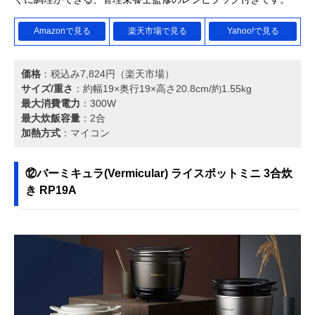
Amazonで見る
楽天市場で見る
Yahoo!で見る
価格
：税込み7,824円（楽天市場）
サイズ/重さ
：約幅19×奥行19×高さ20.8cm/約1.55kg
最大消費電力
：300W
最大炊飯容量
：2合
加熱方式
：マイコン
⑫バーミキュラ(Vermicular) ライスポットミニ 3合炊
き RP19A