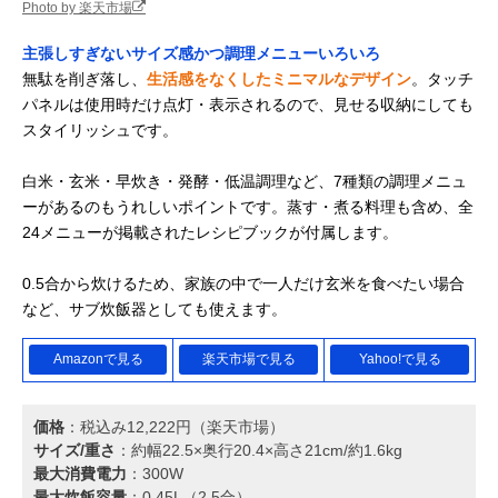
Photo by 楽天市場
主張しすぎないサイズ感かつ調理メニューいろいろ
無駄を削ぎ落し、
生活感をなくしたミニマルなデザイン
。タッチ
パネルは使用時だけ点灯・表示されるので、見せる収納にしても
スタイリッシュです。
白米・玄米・早炊き・発酵・低温調理など、7種類の調理メニュ
ーがあるのもうれしいポイントです。蒸す・煮る料理も含め、全
24メニューが掲載されたレシピブックが付属します。
0.5合から炊けるため、家族の中で一人だけ玄米を食べたい場合
など、サブ炊飯器としても使えます。
Amazonで見る
楽天市場で見る
Yahoo!で見る
価格
：税込み12,222円（楽天市場）
サイズ/重さ
：約幅22.5×奥行20.4×高さ21cm/約1.6kg
最大消費電力
：300W
最大炊飯容量
：0.45L（2.5合）