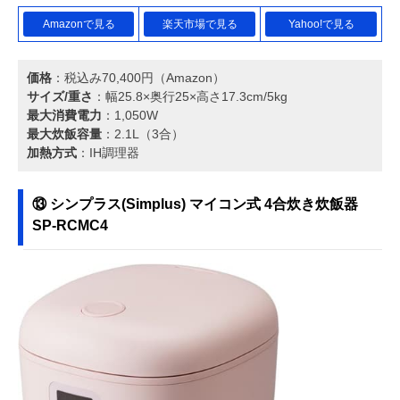
Amazonで見る
楽天市場で見る
Yahoo!で見る
価格
：税込み70,400円（Amazon）
サイズ/重さ
：幅25.8×奥行25×高さ17.3cm/5kg
最大消費電力
：1,050W
最大炊飯容量
：2.1L（3合）
加熱方式
：IH調理器
⑬ シンプラス(Simplus) マイコン式 4合炊き炊飯器
SP-RCMC4