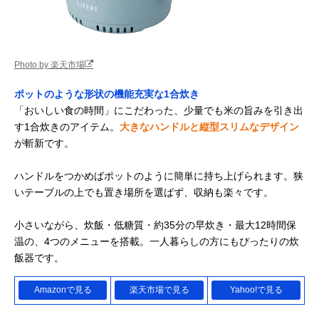
象印マホービン
うつわのような艶
約幅27.5×奥行3
Amazonで見る
(ZOJIRUSHI) 圧力
やかな丸みを持た
高さ24.5cm/約8
IH炊飯ジャー 炎舞
せた形
炊き NW-NA18
Photo by 楽天市場
日立 炊飯器 圧力
インテリアに調和
幅24.8×奥行30.
Amazonで見る
IHタイプ RZ-
するマットカラー
高さ23.2cm/約
ポットのような形状の機能充実な1合炊き
Y100HJ
5.4kg
「おいしい食の時間」にこだわった、少量でも米の旨みを引き出
す1合炊きのアイテム。
大きなハンドルと縦型スリムなデザイン
が斬新です。
ハンドルをつかめばポットのように簡単に持ち上げられます。狭
いテーブルの上でも置き場所を選ばず、収納も楽々です。
小さいながら、炊飯・低糖質・約35分の早炊き・最大12時間保
温の、4つのメニューを搭載。一人暮らしの方にもぴったりの炊
飯器です。
Amazonで見る
楽天市場で見る
Yahoo!で見る