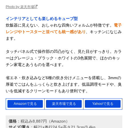
Photo by 楽天市場
インテリアとしても楽しめるキューブ型
炊飯器に見えない、おしゃれな四角いフォルムが特徴です。
電子
レンジやトースターと並べても統一感があり
、キッチンになじみ
ます。
タッチパネル式で操作部の凹凸がなく、見た目がすっきり。カラ
ーはグレージュ・ブラック・ホワイトの3色展開で、ほかのキッ
チン家電とあうものを選べます。
省エネ・炊き込みなど6種の炊き分けメニューを搭載し、3mmの
厚釜でごはんをふっくらと炊き上げます。低温調理モードや、臭
いを低減するクリーンモードもあり便利です。
Amazonで見る
楽天市場で見る
Yahoo!で見る
価格
：税込み8,887円（Amazon）
サイズ/重さ
：幅21×奥行24.5×高さ21.3cm/3.4kg