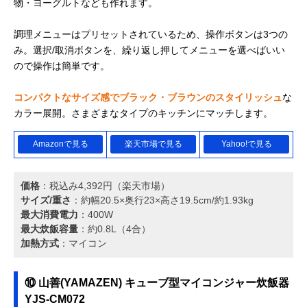
物・ヨーグルトなども作れます。
調理メニューはプリセットされているため、操作ボタンは3つの
み。選択/取消ボタンを、繰り返し押してメニューを選べばいい
ので操作は簡単です。
コンパクトなサイズ感でブラック・ブラウンのスタイリッシュ
な
カラー展開。さまざまなタイプのキッチンにマッチします。
Amazonで見る
楽天市場で見る
Yahoo!で見る
価格
：税込み4,392円（楽天市場）
サイズ/重さ
：約幅20.5×奥行23×高さ19.5cm/約1.93kg
最大消費電力
：400W
最大炊飯容量
：約0.8L（4合）
加熱方式
：マイコン
⑩ ‎山善(YAMAZEN) キューブ型マイコンジャー炊飯器
YJS-CM072