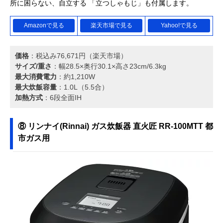
所に困らない、自立する 「立つしゃもじ」も付属します。
Amazonで見る
楽天市場で見る
Yahoo!で見る
価格
：税込み76,671円（楽天市場）
サイズ/重さ
：幅28.5×奥行30.1×高さ23cm/6.3kg
最大消費電力
：約1,210W
最大炊飯容量
：1.0L（5.5合）
加熱方式
：6段全面IH
⑧ リンナイ(Rinnai) ガス炊飯器 直火匠 RR-100MTT 都
市ガス用