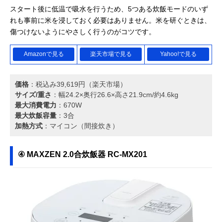
スタート後に低温で吸水を行うため、5つある炊飯モードのいず
れも事前に米を浸しておく必要はありません。米を研ぐときは、
傷つけないようにやさしく行うのがコツです。
Amazonで見る
楽天市場で見る
Yahoo!で見る
価格
：税込み39,619円（楽天市場）
サイズ/重さ
：幅24.2×奥行26.6×高さ21.9cm/約4.6kg
最大消費電力
：670W
最大炊飯容量
：3合
加熱方式
：マイコン（間接炊き）
④ MAXZEN 2.0合炊飯器 RC-MX201