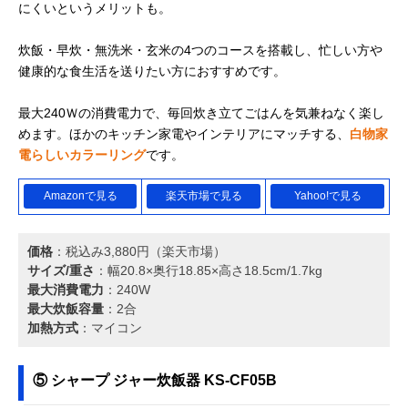
にくいというメリットも。
炊飯・早炊・無洗米・玄米の4つのコースを搭載し、忙しい方や
健康的な食生活を送りたい方におすすめです。
最大240Ｗの消費電力で、毎回炊き立てごはんを気兼ねなく楽し
めます。ほかのキッチン家電やインテリアにマッチする、
白物家
電らしいカラーリング
です。
Amazonで見る
楽天市場で見る
Yahoo!で見る
価格
：税込み3,880円（楽天市場）
サイズ/重さ
：幅20.8×奥行18.85×高さ18.5cm/1.7kg
最大消費電力
：240W
最大炊飯容量
：2合
加熱方式
：マイコン
⑤ シャープ ジャー炊飯器 KS-CF05B