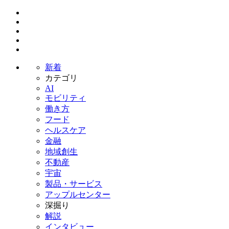
新着
カテゴリ
AI
モビリティ
働き方
フード
ヘルスケア
金融
地域創生
不動産
宇宙
製品・サービス
アップルセンター
深掘り
解説
インタビュー