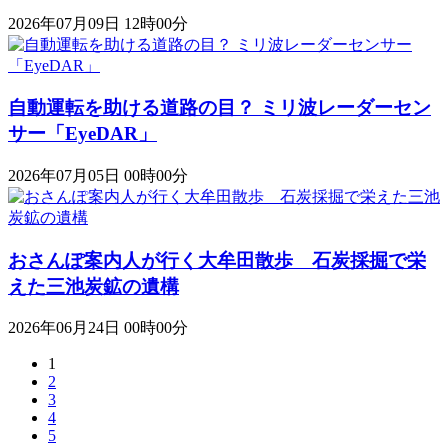
2026年07月09日 12時00分
自動運転を助ける道路の目？ ミリ波レーダーセン
サー「EyeDAR」
2026年07月05日 00時00分
おさんぽ案内人が行く大牟田散歩 石炭採掘で栄
えた三池炭鉱の遺構
2026年06月24日 00時00分
1
2
3
4
5