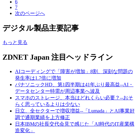
6
7
次のページへ
デジタル製品主要記事
もっと見る
ZDNET Japan 注目ヘッドライン
AIコーディングで「障害が増加」8割、深刻な問題の
発生率は1.7倍に増加
パナソニックHD、第1四半期は41年ぶり最高益--AI・
データセンター特需が周辺事業へ波及
スマホのストレージ、本当はどれくらい必要？--おそ
らく思っているよりは少ない
日立、全セクターで増収増益--「Lumada」とAI事業好
調で通期業績を上方修正
日本IBMの社長交代会見で感じた「AI時代のIT産業構
造変化」