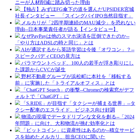
ニーが人材削減に踏み切った理由
【独占】みずほFG傘下の道を選んだUPSIDER宮城
社長インタビュー 「スイングバイIPO当然目指す」
メルカリが「2四半期連続のMAU減少」を恐れない
理由--日本事業責任者が語る【インタビュー】
なぜPayPayは他のスマホ決済を圧倒できたのか--
「やり方はADSLの時と同じ」とは
AIが通訳するから英語学習は今後「オワコン」？--
スピークバディCEOの見方は
パラマウントベッド、100人の若手が浮き彫りにし
た課題からCVCが誕生
野村不動産グループが浜松町に本社を「移転する
前」に実施した「トライアルオフィス」とは
「ChatGPT Search」の衝撃--Chromeの検索窓がデフ
ォルトで「ChatGPT」に
「S.RIDE」が目指す「タクシーが捕まる世界」--タ
クシー配車のエスライド、ビジネス向け好調
物流の現場でデータドリブンな文化を創る--「2024
年問題」に向け、大和物流が挑む効率化とは
「ビットコイン」に資産性はあるのか--積立サービ
スを始めたメルカリ、担当CEOに聞いた