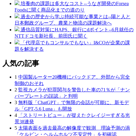
培養肉の課題は多大なコスト--うなぎ開発のForsea
Foodsに聞く商品化までの道のり
過去の歴史から学ぶ持続可能な事業とは--陽と人と
日本郵政グループ、農業と物流の課題解決へ
通信品質対策にHAPS、銀行にdポイント--6月就任の
NTTドコモ新社長、前田氏に聞く
「代理店でもコンサルでもない」I&COが企業の課
題を解決する
人気の記事
1
中国製ルーター20機種にバックドア、外部から完全
制御のおそれ
2
監視カメラが犯罪関与を警告した車の71％が「ナン
バープレートの誤認」と判明
3
無料版「ChatGPT」で無限の会話が可能に、新モデ
ル「GPT‑5.6 Luna」も開放
4
「ストリートビュー」が捉えたクレイジーすぎる光
景38連発
5
太陽表面を過去最高の解像度で観測 理論予測の渦
「ケルビン・ヘルムホルツ不安定性」を初確認