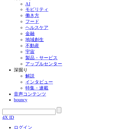
AI
モビリティ
働き方
フード
ヘルスケア
金融
地域創生
不動産
宇宙
製品・サービス
アップルセンター
深掘り
解説
インタビュー
特集・連載
音声コンテンツ
bouncy
4X ID
ログイン