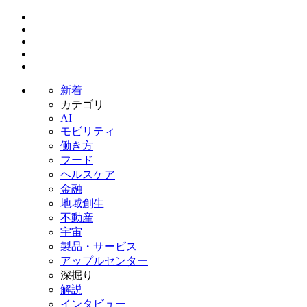
新着
カテゴリ
AI
モビリティ
働き方
フード
ヘルスケア
金融
地域創生
不動産
宇宙
製品・サービス
アップルセンター
深掘り
解説
インタビュー