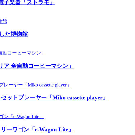
電子楽器「ストラモ」
した博物館
リア 全自動コーヒーマシン」
ーヤー「Miko cassette player」
ン「​​e-Wagon Lite」