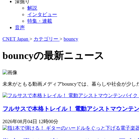
深掘り
解説
インタビュー
特集・連載
音声
CNET Japan
>
カテゴリー
>
bouncy
bouncyの最新ニュース
未来がともる動画メディアbouncyでは、暮らしや社会が
フルサスで本格トレイル！ 電動アシストマウンテンバイク「K
2026年08月04日 12時00分