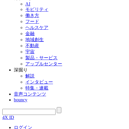
AI
モビリティ
働き方
フード
ヘルスケア
金融
地域創生
不動産
宇宙
製品・サービス
アップルセンター
深掘り
解説
インタビュー
特集・連載
音声コンテンツ
bouncy
4X ID
ログイン