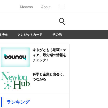
Moovoo
About
乗り物
クレジットカード
その他
未来がともる動画メデ
ィア。最先端の情報を
チェック！
科学と企業と出会う、
つながる
ランキング