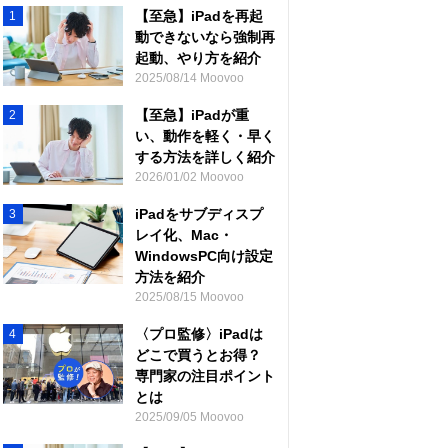
【至急】iPadを再起
1
動できないなら強制再
起動、やり方を紹介
2025/08/14 Moovoo
【至急】iPadが重
2
い、動作を軽く・早く
する方法を詳しく紹介
2026/01/02 Moovoo
iPadをサブディスプ
3
レイ化、Mac・
WindowsPC向け設定
方法を紹介
2025/08/15 Moovoo
〈プロ監修〉iPadは
4
どこで買うとお得？
専門家の注目ポイント
とは
2025/09/05 Moovoo