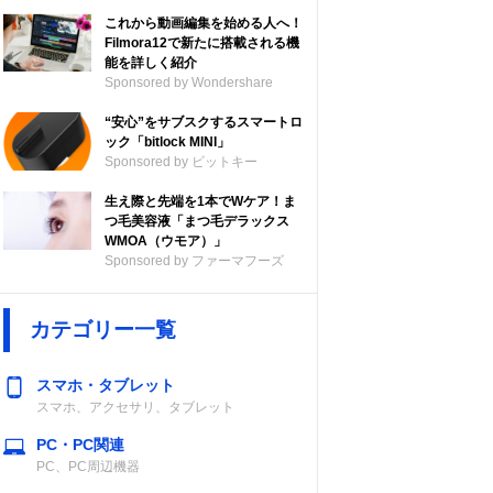
これから動画編集を始める人へ！
Filmora12で新たに搭載される機
能を詳しく紹介
Sponsored by Wondershare
“安心”をサブスクするスマートロ
ック「bitlock MINI」
Sponsored by ビットキー
生え際と先端を1本でWケア！ま
つ毛美容液「まつ毛デラックス
WMOA（ウモア）」
Sponsored by ファーマフーズ
カテゴリー一覧
スマホ・タブレット
スマホ、アクセサリ、タブレット
PC・PC関連
PC、PC周辺機器