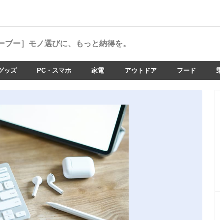
ーブー］
モノ選びに、もっと納得を。
グッズ
PC・スマホ
家電
アウトドア
フード