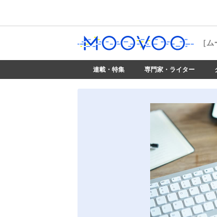
［ム
連載・特集
専門家・ライター