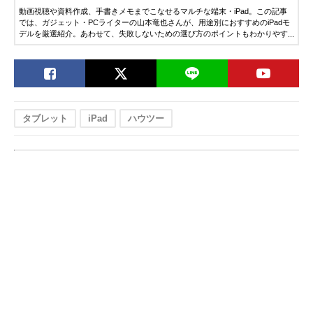
動画視聴や資料作成、手書きメモまでこなせるマルチな端末・iPad。この記事
では、ガジェット・PCライターの山本竜也さんが、用途別におすすめのiPadモ
デルを厳選紹介。あわせて、失敗しないための選び方のポイントもわかりやす
く解説します。「そろそろiPadを買いたい」「どのモデルを選べばいいか迷っ
ている」という人は、ぜひチェックしてみてください。
タブレット
iPad
ハウツー