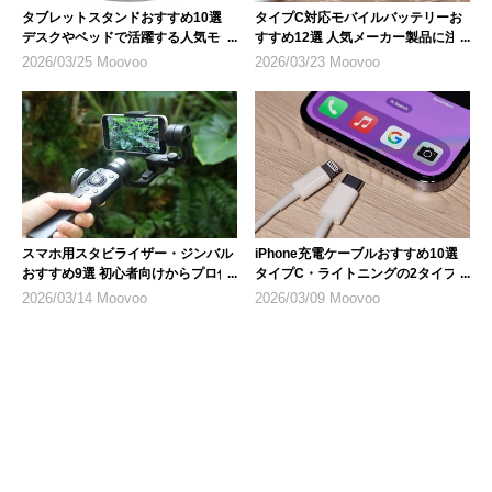
タブレットスタンドおすすめ10選
タイプC対応モバイルバッテリーお
デスクやベッドで活躍する人気モデ
すすめ12選 人気メーカー製品に注
ル
目
2026/03/25 Moovoo
2026/03/23 Moovoo
スマホ用スタビライザー・ジンバル
iPhone充電ケーブルおすすめ10選
おすすめ9選 初心者向けからプロ仕
タイプC・ライトニングの2タイプ
様まで
を紹介
2026/03/14 Moovoo
2026/03/09 Moovoo