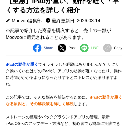
【至急】iPadが重い、動作を軽く・早
くする方法を詳しく紹介
Moovoo編集部
最終更新日: 2026-03-14
※記事で紹介した商品を購入すると、売上の一部が
Moovooに還元されることがあります。
Share
Post
LINE
Copy
iPadの動作が重く
てイライラした経験はありませんか？ サクサ
ク動いていたはずのiPadが、アプリの起動が遅くなったり、操作
に時間がかかるようになったりするとストレスがたまりますよ
ね。
この記事では、そんな悩みを解決するために、
iPadの動作が重く
なる原因と、その解決策を詳しく解説
します。
ストレージの整理やバックグラウンドアプリの管理、最新
iiPadOSへのアップデート方法など、初心者でも簡単に実践でき