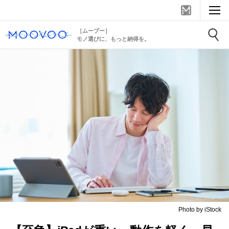
［ムーブー］
モノ選びに、もっと納得を。
Photo by iStock