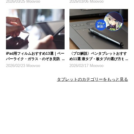
ル
目
2026/03/25 Moovoo
2026/03/06 Moovoo
iPad用フィルムおすすめ13選｜ペー
〈プロ解説〉ペンタブレットおすす
パーライク・ガラス・のぞき見防止
め11選 液タブ・板タブの選び方も
など人気製品を紹介
詳しく
2026/02/23 Moovoo
2026/02/17 Moovoo
タブレットのカテゴリーをもっと見る