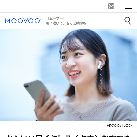
［ムーブー］
モノ選びに、もっと納得を。
Photo by iStock