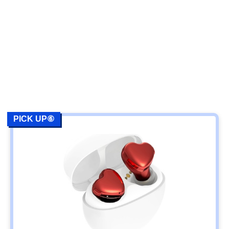
PICK UP⑥