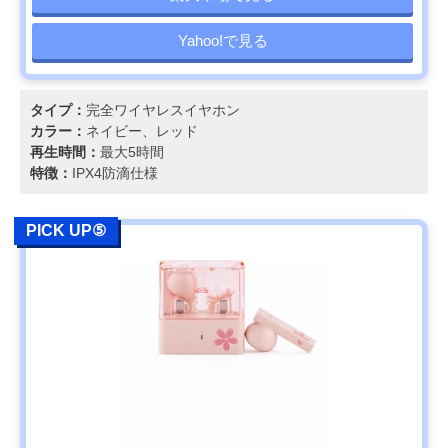
Yahoo!で見る
タイプ：
完全ワイヤレスイヤホン
カラー：
ネイビー、レッド
再生時間：
最大5時間
特徴：
IPX4防滴仕様
PICK UP⑤