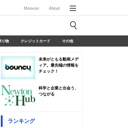
Moovoo
About
乗り物
クレジットカード
その他
未来がともる動画メデ
ィア。最先端の情報を
チェック！
科学と企業と出会う、
つながる
ランキング