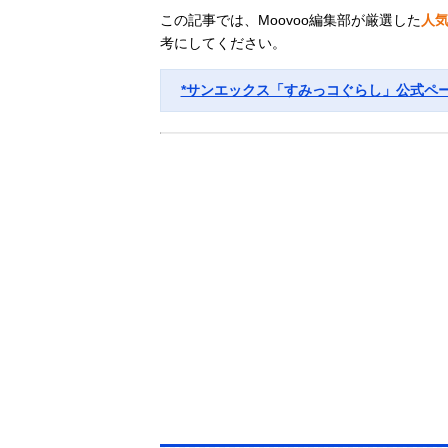
この記事では、Moovoo編集部が厳選した
人
考にしてください。
*サンエックス「すみっコぐらし」公式ペ