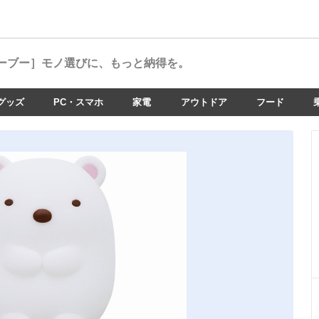
ーブー］
モノ選びに、もっと納得を。
グッズ
PC・スマホ
家電
アウトドア
フード