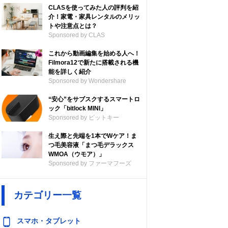
CLASを使ってみた人の評判を紹
介！家電・家具レンタルのメリッ
トや注意点とは？
Sponsored by CLAS
これから動画編集を始める人へ！
Filmora12で新たに搭載される機
能を詳しく紹介
Sponsored by Wondershare
“安心”をサブスクするスマートロ
ック「bitlock MINI」
Sponsored by ビットキー
生え際と先端を1本でWケア！ま
つ毛美容液「まつ毛デラックス
WMOA（ウモア）」
Sponsored by ファーマフーズ
カテゴリー一覧
スマホ・タブレット