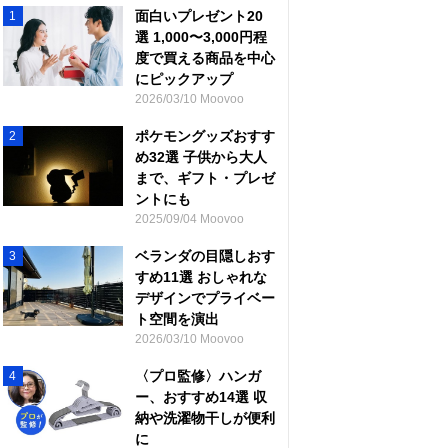
面白いプレゼント20
1
選 1,000〜3,000円程
度で買える商品を中心
にピックアップ
2026/03/10 Moovoo
ポケモングッズおすす
2
め32選 子供から大人
まで、ギフト・プレゼ
ントにも
2025/09/04 Moovoo
ベランダの目隠しおす
3
すめ11選 おしゃれな
デザインでプライベー
ト空間を演出
2026/03/10 Moovoo
〈プロ監修〉ハンガ
4
ー、おすすめ14選 収
納や洗濯物干しが便利
に