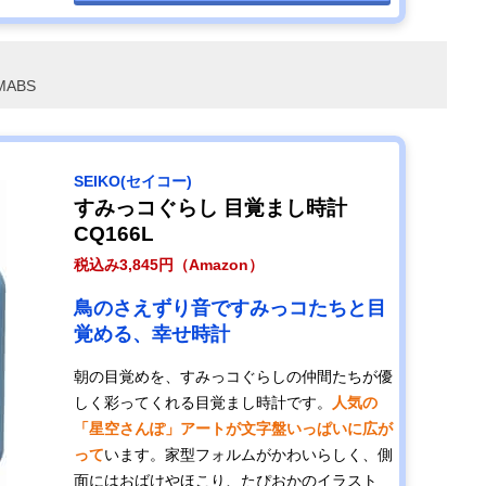
ABS
SEIKO(セイコー)
すみっコぐらし 目覚まし時計
CQ166L
税込み3,845円（Amazon）
鳥のさえずり音ですみっコたちと目
覚める、幸せ時計
朝の目覚めを、すみっコぐらしの仲間たちが優
しく彩ってくれる目覚まし時計です。
人気の
「星空さんぽ」アートが文字盤いっぱいに広が
って
います。家型フォルムがかわいらしく、側
面にはおばけやほこり、たぴおかのイラスト