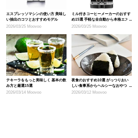
エスプレッソマシンの使い方 美味し
ミル付きコーヒーメーカーのおすす
い抽出のコツとおすすめモデル
め15選 手軽な全自動から本格エス
プレッソまで
2026/03/25 Moovoo
2026/03/25 Moovoo
テキーラをもっと美味しく 基本の飲
夜食のおすすめ10選 がっつりおい
み方と厳選15選
しい食事系からヘルシーなおやつま
で
2026/03/14 Moovoo
2026/03/12 Moovoo