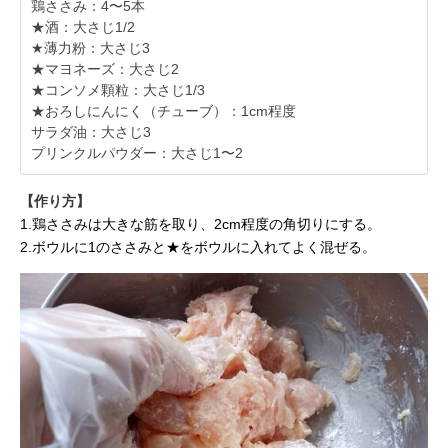
鶏ささみ：4〜5本
★酒：大さじ1/2
★薄力粉：大さじ3
★マヨネーズ：大さじ2
★コンソメ顆粒：大さじ1/3
★おろしにんにく（チューブ）：1cm程度
サラダ油：大さじ3
プリンクルパウダー：大さじ1〜2
【作り方】
1.鶏ささみは大きな筋を取り、2cm程度の角切りにする。
2.ボウルに1のささみと★をボウルに入れてよく混ぜる。