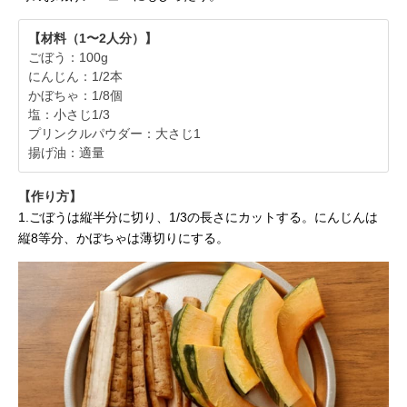
【材料（1〜2人分）】
ごぼう：100g
にんじん：1/2本
かぼちゃ：1/8個
塩：小さじ1/3
プリンクルパウダー：大さじ1
揚げ油：適量
【作り方】
1.ごぼうは縦半分に切り、1/3の長さにカットする。にんじんは
縦8等分、かぼちゃは薄切りにする。