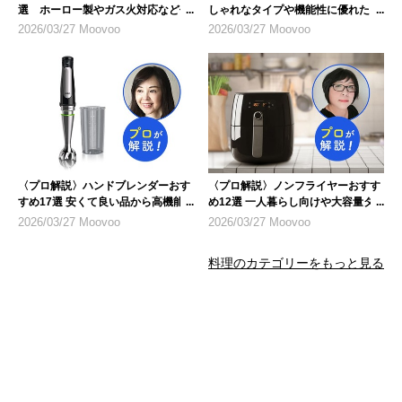
選 ホーロー製やガス火対応など仕
しゃれなタイプや機能性に優れたも
様に注目
のを紹介
2026/03/27 Moovoo
2026/03/27 Moovoo
〈プロ解説〉ハンドブレンダーおす
〈プロ解説〉ノンフライヤーおすす
すめ17選 安くて良い品から高機能
め12選 一人暮らし向けや大容量タ
モデルまで
イプも
2026/03/27 Moovoo
2026/03/27 Moovoo
料理のカテゴリーをもっと見る