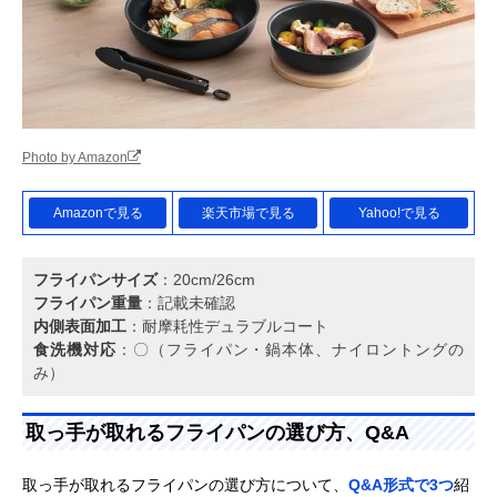
Photo by Amazon
Amazonで見る
楽天市場で見る
Yahoo!で見る
フライパンサイズ
：20cm/26cm
フライパン重量
：記載未確認
内側表面加工
：耐摩耗性デュラブルコート
食洗機対応
：〇（フライパン・鍋本体、ナイロントングの
み）
取っ手が取れるフライパンの選び方、Q&A
取っ手が取れるフライパンの選び方について、
Q&A形式で3つ
紹