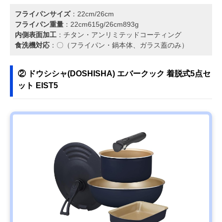
フライパンサイズ
：22cm/26cm
フライパン重量
：22cm615g/26cm893g
内側表面加工
：チタン・アンリミテッドコーティング
食洗機対応
：〇（フライパン・鍋本体、ガラス蓋のみ）
② ドウシシャ(DOSHISHA) エバークック 着脱式5点セ
ット EIST5