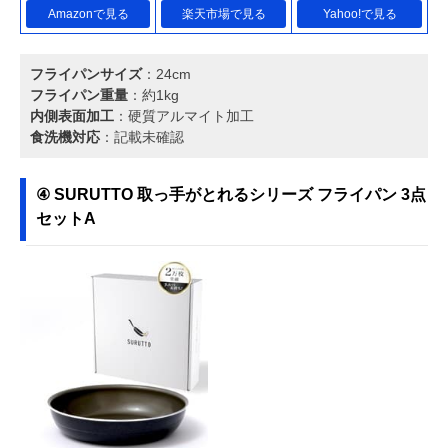
Amazonで見る
楽天市場で見る
Yahoo!で見る
フライパンサイズ
：24cm
フライパン重量
：約1kg
内側表面加工
：硬質アルマイト加工
食洗機対応
：記載未確認
④ ‎SURUTTO 取っ手がとれるシリーズ フライパン 3点
セットA