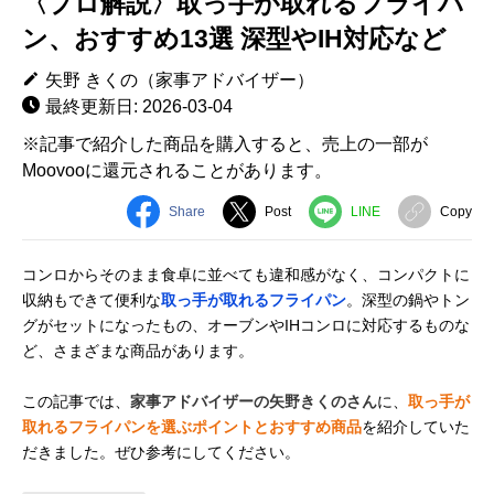
〈プロ解説〉取っ手が取れるフライパ
ン、おすすめ13選 深型やIH対応など
矢野 きくの（家事アドバイザー）
最終更新日: 2026-03-04
※記事で紹介した商品を購入すると、売上の一部が
Moovooに還元されることがあります。
Share
Post
LINE
Copy
コンロからそのまま食卓に並べても違和感がなく、コンパクトに
収納もできて便利な
取っ手が取れるフライパン
。深型の鍋やトン
グがセットになったもの、オーブンやIHコンロに対応するものな
ど、さまざまな商品があります。
この記事では、
家事アドバイザーの矢野きくのさん
に、
取っ手が
取れるフライパンを選ぶポイントとおすすめ商品
を紹介していた
だきました。ぜひ参考にしてください。