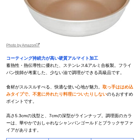
Photo by Amazon
コーティング持続力が高い硬質アルマイト加工
蓄熱性・熱伝導性に優れた、ステンレス&アルミ合板製。フライ
パン技師が考案した、少ない油で調理ができる高級品です。
食材がスルスルすべる、快適な使い心地が魅力。
取っ手ははめ込
みタイプで、不意に外れたり料理についたりしない
のもおすすめ
ポイントです。
高さ5.3cmの浅型と、7cmの深型がラインナップ。調理面のカラ
ーは、華やかでおしゃれなシャンパンゴールドとブラックサファ
イアがあります。