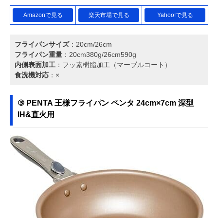
Amazonで見る
楽天市場で見る
Yahoo!で見る
フライパンサイズ
：20cm/26cm
フライパン重量
：20cm380g/26cm590g
内側表面加工
：フッ素樹脂加工（マーブルコート）
食洗機対応
：×
③ PENTA 王様フライパン ペンタ 24cm×7cm 深型
IH&直火用