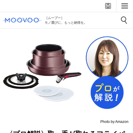
［ムーブー］
モノ選びに、もっと納得を。
Photo by Amazon