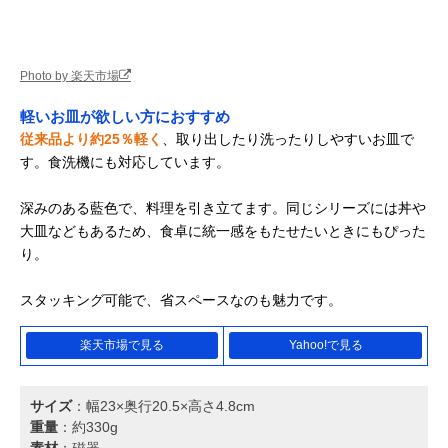
Photo by 楽天市場
軽いお皿が欲しい方におすすめ
従来品より約25％軽く
、取り出したり洗ったりしやすいお皿で
す。食洗機にも対応しています。
深みのある藍色で、料理を引き立てます。同じシリーズには丼や
大皿などもあるため、食卓に統一感をもたせたいときにもぴった
り。
スタッキング可能で、省スペースなのも魅力です。
楽天市場で見る
Yahoo!で見る
サイズ
：幅23×奥行20.5×高さ4.8cm
重量
：約330g
素材
：磁器