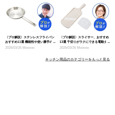
〈プロ解説〉ステンレスフライパン
〈プロ解説〉スライサー、おすすめ
おすすめ11選 機能性や使い勝手の
13選 千切りがラクにできる電動タ
良さに注目
イプも
2026/03/26 Moovoo
2026/03/26 Moovoo
キッチン用品のカテゴリーをもっと見る