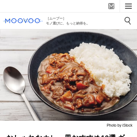
［ムーブー］
モノ選びに、もっと納得を。
Photo by iStock