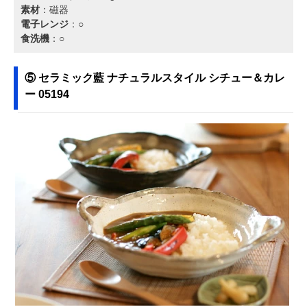
素材
：磁器
電子レンジ
：○
食洗機
：○
⑤ ‎セラミック藍 ナチュラルスタイル シチュー＆カレ
ー 05194