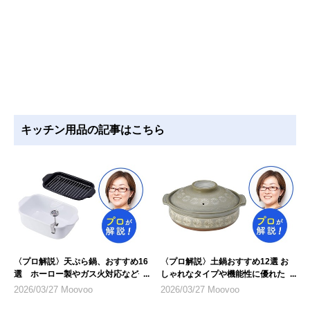
キッチン用品の記事はこちら
〈プロ解説〉天ぷら鍋、おすすめ16
〈プロ解説〉土鍋おすすめ12選 お
選 ホーロー製やガス火対応など仕
しゃれなタイプや機能性に優れたも
様に注目
のを紹介
2026/03/27 Moovoo
2026/03/27 Moovoo