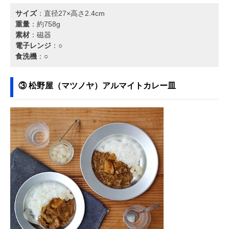
サイズ
：直径27×高さ2.4cm
重量
：約758g
素材
：磁器
電子レンジ
：○
食洗機
：○
③ 松野屋（マツノヤ）アルマイトカレー皿