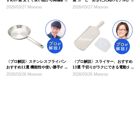
すめ17選 安くて良い品から高機能
選 コーヒー好きに人気のモデルから
モデルまで
おしゃれなデザインまで
2026/03/27 Moovoo
2026/03/27 Moovoo
〈プロ解説〉ステンレスフライパン
〈プロ解説〉スライサー、おすすめ
おすすめ11選 機能性や使い勝手の
13選 千切りがラクにできる電動タ
良さに注目
イプも
2026/03/26 Moovoo
2026/03/26 Moovoo