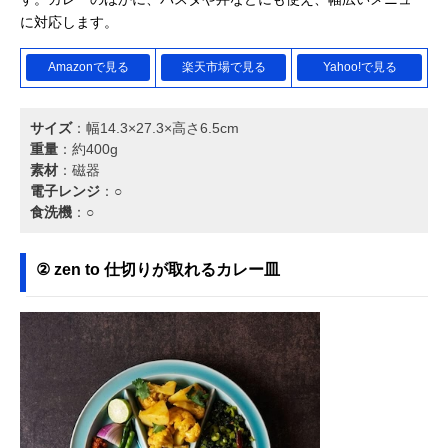
に対応します。
Amazonで見る
楽天市場で見る
Yahoo!で見る
サイズ
：幅14.3×27.3×高さ6.5cm
重量
：約400g
素材
：磁器
電子レンジ
：○
食洗機
：○
② zen to 仕切りが取れるカレー皿