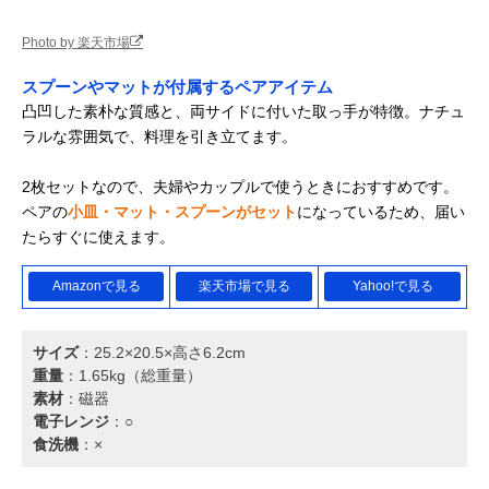
Photo by 楽天市場
スプーンやマットが付属するペアアイテム
凸凹した素朴な質感と、両サイドに付いた取っ手が特徴。ナチュ
ラルな雰囲気で、料理を引き立てます。
2枚セットなので、夫婦やカップルで使うときにおすすめです。
ペアの
小皿・マット・スプーンがセット
になっているため、届い
たらすぐに使えます。
Amazonで見る
楽天市場で見る
Yahoo!で見る
サイズ
：25.2×20.5×高さ6.2cm
重量
：1.65kg（総重量）
素材
：磁器
電子レンジ
：○
食洗機
：×