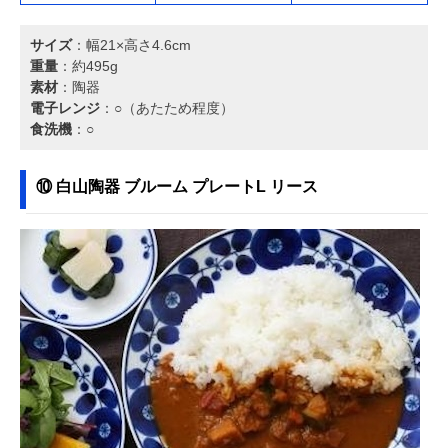
サイズ
：幅21×高さ4.6cm
重量
：約495g
素材
：陶器
電子レンジ
：○（あたため程度）
食洗機
：○
⑩ 白山陶器 ブルーム プレートL リース