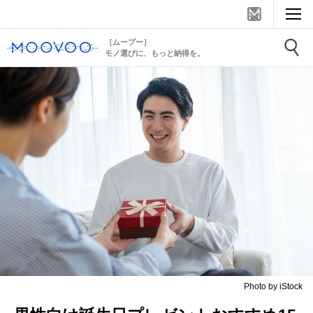
［ムーブー］
モノ選びに、もっと納得を。
Photo by iStock