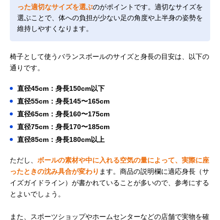
った適切なサイズを選ぶ
のがポイントです。適切なサイズを
選ぶことで、体への負担が少ない足の角度や上半身の姿勢を
維持しやすくなります。
椅子として使うバランスボールのサイズと身長の目安は、以下の
通りです。
直径45cm：身長150cm以下
直径55cm：身長145〜165cm
直径65cm：身長160〜175cm
直径75cm：身長170〜185cm
直径85cm：身長180cm以上
ただし、
ボールの素材や中に入れる空気の量によって、実際に座
ったときの沈み具合が変わり
ます。商品の説明欄に適応身長（サ
イズガイドライン）が書かれていることが多いので、参考にする
とよいでしょう。
また、スポーツショップやホームセンターなどの店舗で実物を確