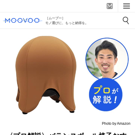
［ムーブー］
モノ選びに、もっと納得を。
Photo by Amazon