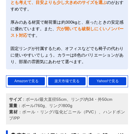
とも考えて、目安よりも少し大きめのサイズを選ぶ
のがおす
すめです。
厚みのある材質で耐荷重は約300kgと、座ったときの安定感
に優れています。また、
穴が開いても破裂しにくいノンバー
スト対応
です。
固定リングが付属するため、オフィスなどでも椅子の代わり
に使いやすいでしょう。カラーは8色のバリエーションがあ
り、部屋の雰囲気にあわせて選べます。
Amazonで見る
楽天市場で見る
Yahoo!で見る
サイズ
：ボール/最大直径55cm、リング/内34・外50cm
重量
：ボール/760g、リング/800g
素材
：ボール・リング/塩化ビニール（PVC）、ハンドポン
プ/PP