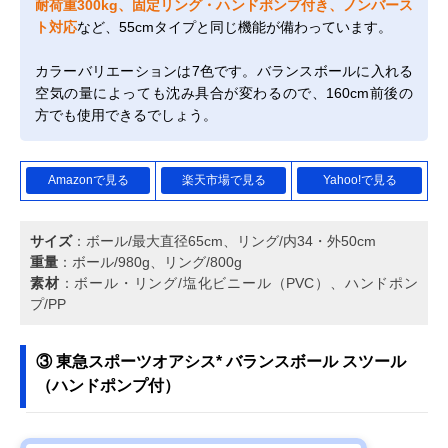
耐荷重300kg、固定リング・ハンドポンプ付き、ノンバース
ト対応
など、55cmタイプと同じ機能が備わっています。
カラーバリエーションは7色です。バランスボールに入れる
空気の量によっても沈み具合が変わるので、160cm前後の
方でも使用できるでしょう。
Amazonで見る
楽天市場で見る
Yahoo!で見る
サイズ
：ボール/最大直径65cm、リング/内34・外50cm
重量
：ボール/980g、リング/800g
素材
：ボール・リング/塩化ビニール（PVC）、ハンドポン
プ/PP
③ 東急スポーツオアシス* バランスボール スツール
（ハンドポンプ付）