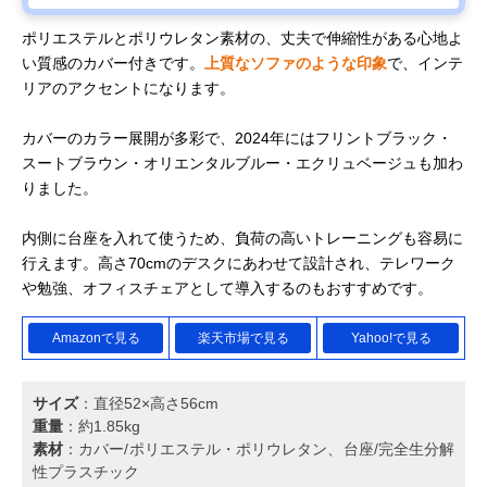
ポリエステルとポリウレタン素材の、丈夫で伸縮性がある心地よ
い質感のカバー付きです。
上質なソファのような印象
で、インテ
リアのアクセントになります。
カバーのカラー展開が多彩で、2024年にはフリントブラック・
スートブラウン・オリエンタルブルー・エクリュベージュも加わ
りました。
内側に台座を入れて使うため、負荷の高いトレーニングも容易に
行えます。高さ70cmのデスクにあわせて設計され、テレワーク
や勉強、オフィスチェアとして導入するのもおすすめです。
Amazonで見る
楽天市場で見る
Yahoo!で見る
サイズ
：直径52×高さ56cm
重量
：約1.85kg
素材
：カバー/ポリエステル・ポリウレタン、台座/完全生分解
性プラスチック