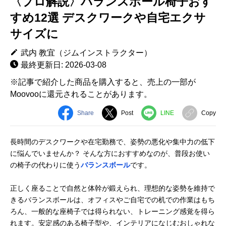
〈プロ解説〉バランスボール椅子おす
すめ12選 デスクワークや自宅エクサ
サイズに
武内 教宜（ジムインストラクター）
最終更新日: 2026-03-08
※記事で紹介した商品を購入すると、売上の一部が
Moovooに還元されることがあります。
Share
Post
LINE
Copy
長時間のデスクワークや在宅勤務で、姿勢の悪化や集中力の低下
に悩んでいませんか？ そんな方におすすめなのが、普段お使い
の椅子の代わりに使う
バランスボール
です。
正しく座ることで自然と体幹が鍛えられ、理想的な姿勢を維持で
きるバランスボールは、オフィスやご自宅での机での作業はもち
ろん、一般的な座椅子では得られない、トレーニング感覚を得ら
れます。安定感のある椅子型や、インテリアになじむおしゃれな