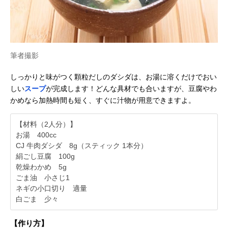
筆者撮影
しっかりと味がつく顆粒だしのダシダは、お湯に溶くだけでおい
しい
スープ
が完成します！どんな具材でも合いますが、豆腐やわ
かめなら加熱時間も短く、すぐに汁物が用意できますよ。
【材料（2人分）】
お湯 400cc
CJ 牛肉ダシダ 8g（スティック 1本分）
絹ごし豆腐 100g
乾燥わかめ 5g
ごま油 小さじ1
ネギの小口切り 適量
白ごま 少々
【作り方】