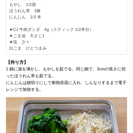
もやし 1/2袋
ほうれん草 3株
にんじん 1/3 本
★CJ 牛肉ダシダ 4g（スティック 1/2本分）
★ごま油 大さじ1
★塩 少々
白ごま ひとつまみ
【作り方】
1.鍋に湯を沸かし、もやしを茹でる。同じ鍋で、3cmの長さに切
ったほうれん草も茹でる。
にんじんは細切りにして耐熱容器に入れ、しんなりするまで電子
レンジで加熱する。