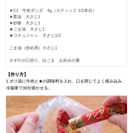
★CJ 牛肉ダシダ 4g（スティック 1/2本分）
★醤油 大さじ1
★砂糖 大さじ1
★ごま油 大さじ1
★コチュジャン 大さじ1/2
ごま油（炒め用）小さじ1
ネギの小口切り、白ごま お好みの量
【作り方】
1.ポリ袋に牛肉と★の調味料を入れ、口を閉じてよく揉み込み、
冷蔵庫で30分寝かせる。