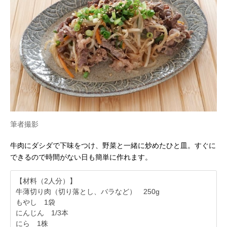
筆者撮影
牛肉にダシダで下味をつけ、野菜と一緒に炒めたひと皿。すぐに
できるので時間がない日も簡単に作れます。
【材料（2人分）】
牛薄切り肉（切り落とし、バラなど） 250g
もやし 1袋
にんじん 1/3本
にら 1株