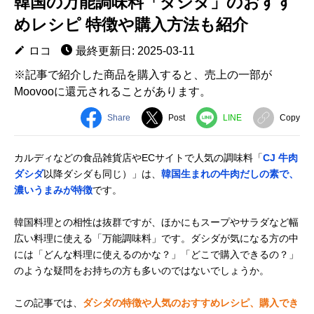
韓国の万能調味料「ダシダ」のおすす
めレシピ 特徴や購入方法も紹介
ロコ
最終更新日: 2025-03-11
※記事で紹介した商品を購入すると、売上の一部が
Moovooに還元されることがあります。
Share
Post
LINE
Copy
カルディなどの食品雑貨店やECサイトで人気の調味料「
CJ 牛肉
ダシダ
以降ダシダも同じ）」は、
韓国生まれの牛肉だしの素で、
濃いうまみが特徴
です。
韓国料理との相性は抜群ですが、ほかにもスープやサラダなど幅
広い料理に使える「万能調味料」です。ダシダが気になる方の中
には「どんな料理に使えるのかな？」「どこで購入できるの？」
のような疑問をお持ちの方も多いのではないでしょうか。
この記事では、
ダシダの特徴や人気のおすすめレシピ、購入でき