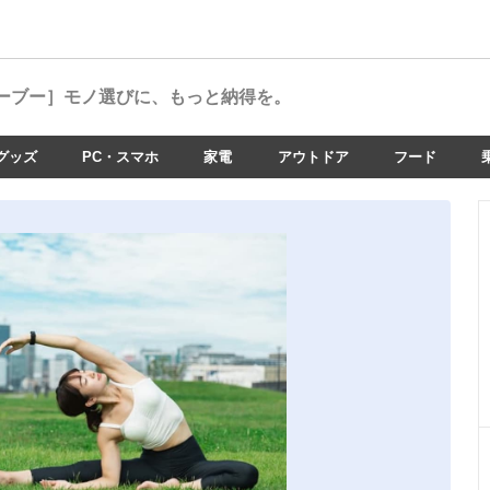
ーブー］
モノ選びに、もっと納得を。
グッズ
PC・スマホ
家電
アウトドア
フード