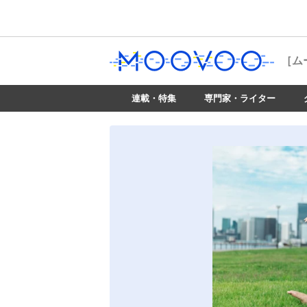
［ム
連載・特集
専門家・ライター