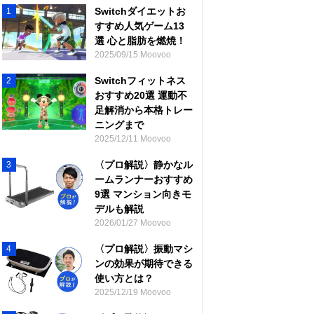
Switchダイエットお
1
すすめ人気ゲーム13
選 心と脂肪を燃焼！
2025/09/15 Moovoo
Switchフィットネス
2
おすすめ20選 運動不
足解消から本格トレー
ニングまで
2025/12/11 Moovoo
〈プロ解説〉静かなル
3
ームランナーおすすめ
9選 マンション向きモ
デルも解説
2026/01/27 Moovoo
〈プロ解説〉振動マシ
4
ンの効果が期待できる
使い方とは？
2025/12/19 Moovoo