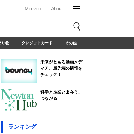
Moovoo
About
乗り物
クレジットカード
その他
未来がともる動画メデ
ィア。最先端の情報を
チェック！
科学と企業と出会う、
つながる
ランキング