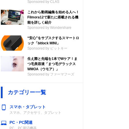
Sponsored by CLAS
これから動画編集を始める人へ！
Filmora12で新たに搭載される機
能を詳しく紹介
Sponsored by Wondershare
“安心”をサブスクするスマートロ
ック「bitlock MINI」
Sponsored by ビットキー
生え際と先端を1本でWケア！ま
つ毛美容液「まつ毛デラックス
WMOA（ウモア）」
Sponsored by ファーマフーズ
カテゴリー一覧
スマホ・タブレット
スマホ、アクセサリ、タブレット
PC・PC関連
PC、PC周辺機器