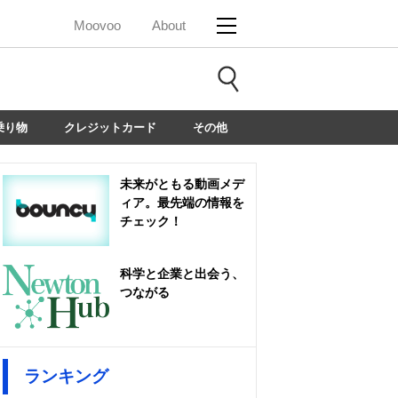
Moovoo
About
乗り物
クレジットカード
その他
未来がともる動画メデ
ィア。最先端の情報を
チェック！
科学と企業と出会う、
つながる
ランキング