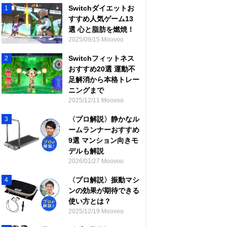
Switchダイエットお
1
すすめ人気ゲーム13
選 心と脂肪を燃焼！
2025/09/15 Moovoo
Switchフィットネス
2
おすすめ20選 運動不
足解消から本格トレー
ニングまで
2025/12/11 Moovoo
〈プロ解説〉静かなル
3
ームランナーおすすめ
9選 マンション向きモ
デルも解説
2026/01/27 Moovoo
〈プロ解説〉振動マシ
4
ンの効果が期待できる
使い方とは？
2025/12/19 Moovoo