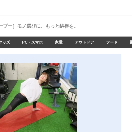
ーブー］
モノ選びに、もっと納得を。
グッズ
PC・スマホ
家電
アウトドア
フード