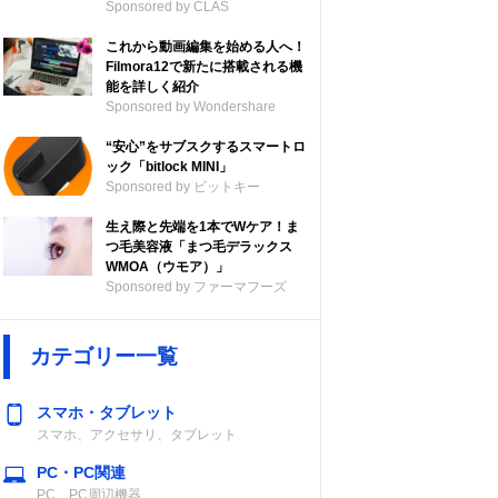
Sponsored by CLAS
これから動画編集を始める人へ！
Filmora12で新たに搭載される機
能を詳しく紹介
Sponsored by Wondershare
“安心”をサブスクするスマートロ
ック「bitlock MINI」
Sponsored by ビットキー
生え際と先端を1本でWケア！ま
つ毛美容液「まつ毛デラックス
WMOA（ウモア）」
Sponsored by ファーマフーズ
カテゴリー一覧
スマホ・タブレット
スマホ、アクセサリ、タブレット
PC・PC関連
PC、PC周辺機器