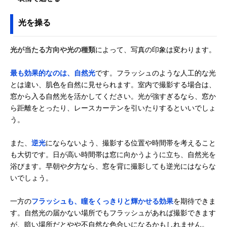
光を操る
光が当たる方向や光の種類
によって、写真の印象は変わります。
最も効果的なのは、自然光
です。フラッシュのような人工的な光
とは違い、肌色を自然に見せられます。室内で撮影する場合は、
窓から入る自然光を活かしてください。光が強すぎるなら、窓か
ら距離をとったり、レースカーテンを引いたりするといいでしょ
う。
また、
逆光
にならないよう、撮影する位置や時間帯を考えること
も大切です。日が高い時間帯は窓に向かうように立ち、自然光を
浴びます。早朝や夕方なら、窓を背に撮影しても逆光にはならな
いでしょう。
一方の
フラッシュも、瞳をくっきりと輝かせる効果
を期待できま
す。自然光の届かない場所でもフラッシュがあれば撮影できます
が、暗い場所だとやや不自然な色合いになるかもしれません。