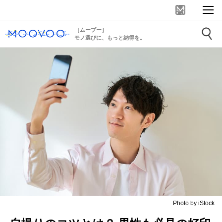
［ムーブー］
モノ選びに、もっと納得を。
Photo by iStock