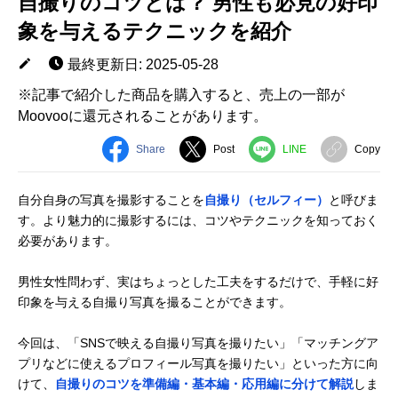
自撮りのコツとは？ 男性も必見の好印
象を与えるテクニックを紹介
最終更新日: 2025-05-28
※記事で紹介した商品を購入すると、売上の一部が
Moovooに還元されることがあります。
Share
Post
LINE
Copy
自分自身の写真を撮影することを
自撮り（セルフィー）
と呼びま
す。より魅力的に撮影するには、コツやテクニックを知っておく
必要があります。
男性女性問わず、実はちょっとした工夫をするだけで、手軽に好
印象を与える自撮り写真を撮ることができます。
今回は、「SNSで映える自撮り写真を撮りたい」「マッチングア
プリなどに使えるプロフィール写真を撮りたい」といった方に向
けて、
自撮りのコツを準備編・基本編・応用編に分けて解説
しま