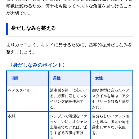
印象は変わる
ため、何十枚も撮ってベストな角度を見つけること
が大切です。
身だしなみを整える
よりカッコよく、キレイに見せるために、基本的な身だしなみを
整えましょう。
〈身だしなみのポイント〉
項目
男性
女性
ヘアスタイル
清潔感を第一に心がけ
顔や体型に合ったヘア
る。必要に応じてスタ
スタイルを選ぶ。アク
イリング剤を使用す
セサリーを飾ると華や
る。
かに。
衣服
シンプルで清潔なファ
自分らしいファッショ
ッションに。オシャレ
ンを選ぶ。胸元や肩を
上級者でなければ、派
露出しすぎない衣服
手すぎる衣服は避け
を。
る。