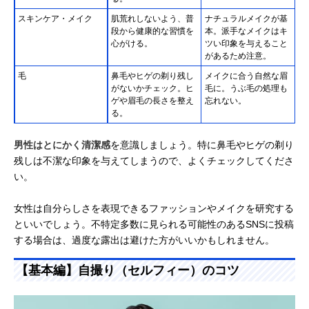
スキンケア・メイク
肌荒れしないよう、普
ナチュラルメイクが基
段から健康的な習慣を
本。派手なメイクはキ
心がける。
ツい印象を与えること
があるため注意。
毛
鼻毛やヒゲの剃り残し
メイクに合う自然な眉
がないかチェック。ヒ
毛に。うぶ毛の処理も
ゲや眉毛の長さを整え
忘れない。
る。
男性はとにかく清潔感
を意識しましょう。特に鼻毛やヒゲの剃り
残しは不潔な印象を与えてしまうので、よくチェックしてくださ
い。
女性は自分らしさを表現できるファッションやメイクを研究する
といいでしょう。不特定多数に見られる可能性のあるSNSに投稿
する場合は、過度な露出は避けた方がいいかもしれません。
【基本編】自撮り（セルフィー）のコツ