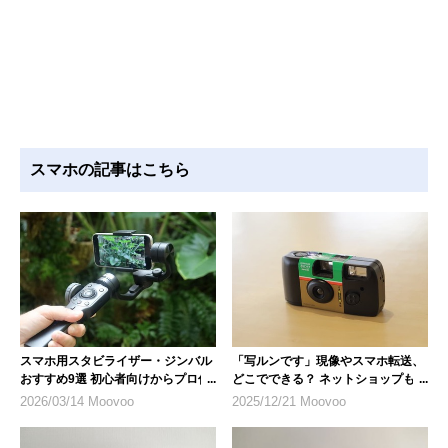
スマホの記事はこちら
スマホ用スタビライザー・ジンバル
「写ルンです」現像やスマホ転送、
おすすめ9選 初心者向けからプロ仕
どこでできる？ ネットショップも便
様まで
利
2026/03/14 Moovoo
2025/12/21 Moovoo