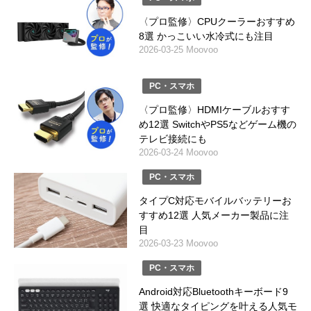
〈プロ監修〉CPUクーラーおすすめ
8選 かっこいい水冷式にも注目
2026-03-25 Moovoo
PC・スマホ
〈プロ監修〉HDMIケーブルおすす
め12選 SwitchやPS5などゲーム機の
テレビ接続にも
2026-03-24 Moovoo
PC・スマホ
タイプC対応モバイルバッテリーお
すすめ12選 人気メーカー製品に注
目
2026-03-23 Moovoo
PC・スマホ
Android対応Bluetoothキーボード9
選 快適なタイピングを叶える人気モ