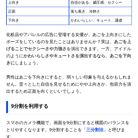
上向き
自信がある、威圧感、セクシー
正面
落ち着き、冷静さ
下向き
かわいらしい、キュート、謙虚
化粧品やアパレルの広告に登場する女優が、あごを上向きにした
ポーズをしているのを見たことはありませんか？実は、
あごを上
げることでセクシーさや力強さ
を演出できます。一方、アイドル
のように
かわいらしさやキュートさを演出するなら、あごを下向
きに
しましょう。
男性はあごを下向きにすると、弱々しい印象を与えるかもしれま
せん。堂々とした自信を見せるためにやや上向きか、包容力を演
出するため正面を向くといいでしょう。
9分割を利用する
スマホのカメラ機能で、画面を9分割にすると構図のバランスを
とりやすくなります。9分割することを「
三分割法
」と呼びま
す。