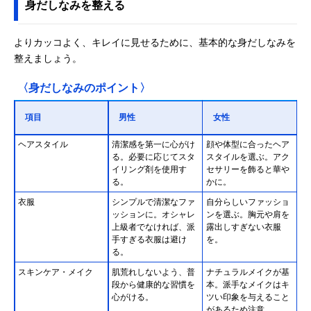
身だしなみを整える
よりカッコよく、キレイに見せるために、基本的な身だしなみを
整えましょう。
〈身だしなみのポイント〉
項目
男性
女性
ヘアスタイル
清潔感を第一に心がけ
顔や体型に合ったヘア
る。必要に応じてスタ
スタイルを選ぶ。アク
イリング剤を使用す
セサリーを飾ると華や
る。
かに。
衣服
シンプルで清潔なファ
自分らしいファッショ
ッションに。オシャレ
ンを選ぶ。胸元や肩を
上級者でなければ、派
露出しすぎない衣服
手すぎる衣服は避け
を。
る。
スキンケア・メイク
肌荒れしないよう、普
ナチュラルメイクが基
段から健康的な習慣を
本。派手なメイクはキ
心がける。
ツい印象を与えること
があるため注意。