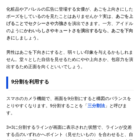
化粧品やアパレルの広告に登場する女優が、あごを上向きにした
ポーズをしているのを見たことはありませんか？実は、
あごを上
げることでセクシーさや力強さ
を演出できます。一方、アイドル
のように
かわいらしさやキュートさを演出するなら、あごを下向
きに
しましょう。
男性はあごを下向きにすると、弱々しい印象を与えるかもしれま
せん。堂々とした自信を見せるためにやや上向きか、包容力を演
出するため正面を向くといいでしょう。
9分割を利用する
スマホのカメラ機能で、画面を9分割にすると構図のバランスを
とりやすくなります。9分割することを「
三分割法
」と呼びま
す。
3×3に分割するラインが画面に表示された状態で、ラインが交差
する点のいずれかへポイント（見せたいもの）を合わせると、自