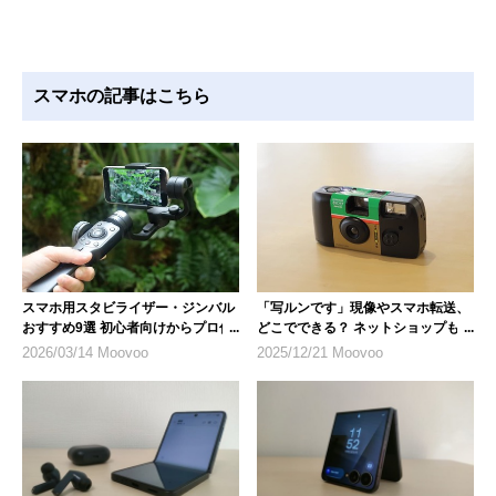
スマホの記事はこちら
スマホ用スタビライザー・ジンバル
「写ルンです」現像やスマホ転送、
おすすめ9選 初心者向けからプロ仕
どこでできる？ ネットショップも便
様まで
利
2026/03/14 Moovoo
2025/12/21 Moovoo