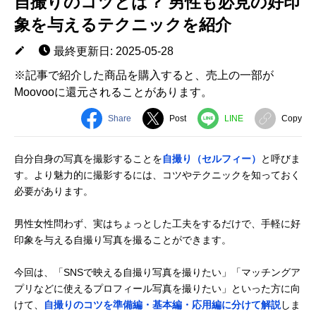
自撮りのコツとは？ 男性も必見の好印
象を与えるテクニックを紹介
最終更新日: 2025-05-28
※記事で紹介した商品を購入すると、売上の一部が
Moovooに還元されることがあります。
Share
Post
LINE
Copy
自分自身の写真を撮影することを
自撮り（セルフィー）
と呼びま
す。より魅力的に撮影するには、コツやテクニックを知っておく
必要があります。
男性女性問わず、実はちょっとした工夫をするだけで、手軽に好
印象を与える自撮り写真を撮ることができます。
今回は、「SNSで映える自撮り写真を撮りたい」「マッチングア
プリなどに使えるプロフィール写真を撮りたい」といった方に向
けて、
自撮りのコツを準備編・基本編・応用編に分けて解説
しま