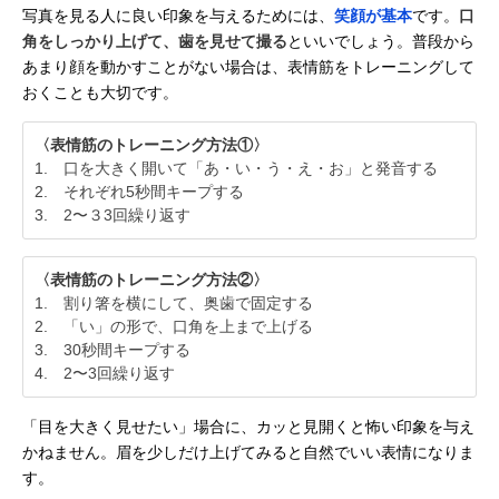
写真を見る人に良い印象を与えるためには、
笑顔が基本
です。
口
角をしっかり上げて、歯を見せて撮る
といいでしょう。普段から
あまり顔を動かすことがない場合は、表情筋をトレーニングして
おくことも大切です。
〈表情筋のトレーニング方法①〉
1. 口を大きく開いて「あ・い・う・え・お」と発音する
2. それぞれ5秒間キープする
3. 2〜３3回繰り返す
〈表情筋のトレーニング方法②〉
1. 割り箸を横にして、奥歯で固定する
2. 「い」の形で、口角を上まで上げる
3. 30秒間キープする
4. 2〜3回繰り返す
「目を大きく見せたい」場合に、カッと見開くと怖い印象を与え
かねません。眉を少しだけ上げてみると自然でいい表情になりま
す。