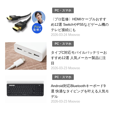
PC・スマホ
〈プロ監修〉HDMIケーブルおすす
め12選 SwitchやPS5などゲーム機の
テレビ接続にも
2026-03-24 Moovoo
PC・スマホ
タイプC対応モバイルバッテリーお
すすめ12選 人気メーカー製品に注
目
2026-03-23 Moovoo
PC・スマホ
Android対応Bluetoothキーボード9
選 快適なタイピングを叶える人気モ
デル
2026-03-23 Moovoo