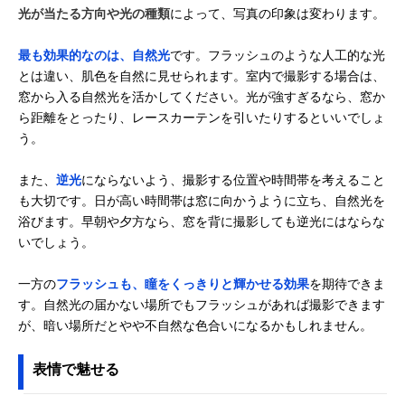
光が当たる方向や光の種類
によって、写真の印象は変わります。
最も効果的なのは、自然光
です。フラッシュのような人工的な光
とは違い、肌色を自然に見せられます。室内で撮影する場合は、
窓から入る自然光を活かしてください。光が強すぎるなら、窓か
ら距離をとったり、レースカーテンを引いたりするといいでしょ
う。
また、
逆光
にならないよう、撮影する位置や時間帯を考えること
も大切です。日が高い時間帯は窓に向かうように立ち、自然光を
浴びます。早朝や夕方なら、窓を背に撮影しても逆光にはならな
いでしょう。
一方の
フラッシュも、瞳をくっきりと輝かせる効果
を期待できま
す。自然光の届かない場所でもフラッシュがあれば撮影できます
が、暗い場所だとやや不自然な色合いになるかもしれません。
表情で魅せる