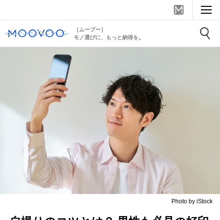
［ムーブー］
モノ選びに、もっと納得を。
Photo by iStock