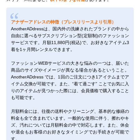
アナザーアドレスの特徴（プレスリリースより引用）
AnotherADdressは、国内外の洗練されたブランドの中から
⾃由に選べるサブスクリプション型(定額制)のファッション
サービスです。⽉額11,880円(税込)で、お好きなアイテム3
着を1ヶ⽉間レンタルできます。
ファッションWEBサービスの⼤きな悩みの⼀つは、届いた
商品のサイズやイメージが異なる場合があるということ。
AnotherADdress では、1回のご注⽂につき1アイテムまでア
イテム交換が可能です。また、“着て過ごす” ことでお気に⼊
りのアイテムが⾒つかった際には、会員価格で購⼊すること
も可能です。
⽉額料⾦には、往復の送料やクリーニング、基本的な修繕の
料⾦も全て含まれています。⼀般的な使⽤に伴う、擦れやキ
ズ、汚れについては⽉額料⾦の中で対応します。また、休会
や退会もお客様のお好きなタイミングでお⼿続きが可能で
す。