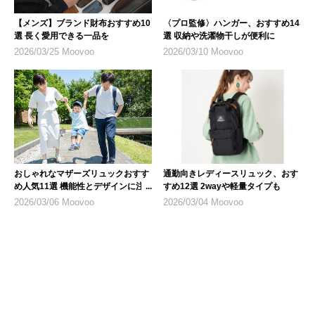
【メンズ】ブランド財布おすすめ10
〈プロ監修〉ハンガー、おすすめ14
選 長く愛用できる一品を
選 収納や洗濯物干しが便利に
2026/03/25 Moovoo
2026/03/10 Moovoo
おしゃれなマザーズリュックおすす
通勤向きレディースリュック、おす
め人気11選 機能性とデザインに注
すめ12選 2wayや軽量タイプも
目
2026/03/06 Moovoo
2026/03/04 Moovoo