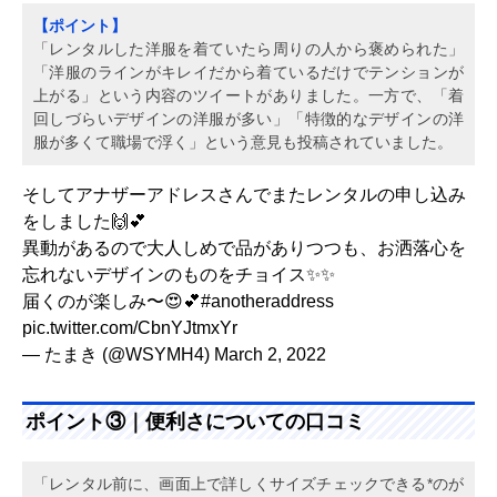
【ポイント】
「レンタルした洋服を着ていたら周りの人から褒められた」
「洋服のラインがキレイだから着ているだけでテンションが
上がる」という内容のツイートがありました。一方で、「着
回しづらいデザインの洋服が多い」「特徴的なデザインの洋
服が多くて職場で浮く」という意見も投稿されていました。
そしてアナザーアドレスさんでまたレンタルの申し込み
をしました🙌💕
異動があるので大人しめで品がありつつも、お洒落心を
忘れないデザインのものをチョイス✨✨
届くのが楽しみ〜😍💕
#anotheraddress
pic.twitter.com/CbnYJtmxYr
— たまき (@WSYMH4)
March 2, 2022
ポイント③｜便利さについての口コミ
「レンタル前に、画面上で詳しくサイズチェックできる*のが