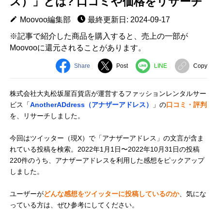
ス）」とは? 口コミや価格をリサーチ
Moovoo編集部
最終更新日: 2024-09-17
※記事で紹介した商品を購入すると、売上の一部が
Moovooに還元されることがあります。
Share
Post
LINE
Copy
株式会社大丸松坂屋百貨店が運営するファッションレンタルサー
ビス「
AnotherADdress（アナザーアドレス）
」の
口コミ・評判
を、リサーチしました。
今回はツイッター（現X）で「アナザーアドレス」の文言が含ま
れている投稿を検索。2022年1月1日〜2022年10月31日の投稿
220件のうち、アナザーアドレスを利用した感想をピックアップ
しました。
ユーザーが
どんな感想をツイッターに投稿しているのか
、気にな
っている方は、ぜひ参考にしてください。