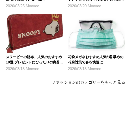
2026/03/25 Moovoo
2026/03/20 Moovoo
スヌーピーの財布、人気のおすすめ
花粉メガネおすすめ人気6選 早めの
10選 プレゼントにぴったりの商品
花粉対策で春を快適に
も
2026/03/18 Moovoo
2026/03/18 Moovoo
ファッションのカテゴリーをもっと見る