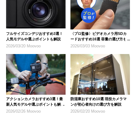
フルサイズコンデジおすすめ3選！
〈プロ監修〉ビデオカメラ用SDカ
人気モデルや選ぶポイントも解説
ードおすすめ16選 容量の選び方も
解説
2026/03/20 Moovoo
2026/03/03 Moovoo
アクションカメラおすすめ3選！最
防湿庫おすすめ10選 現役カメラマ
新人気モデルや選ぶポイントも解説
ンが初心者向けの選び方を解説
2026/02/26 Moovoo
2026/02/20 Moovoo