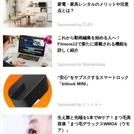
家電・家具レンタルのメリットや注意
点とは？
Sponsored by CLAS
これから動画編集を始める人へ！
Filmora12で新たに搭載される機能を
詳しく紹介
Sponsored by Wondershare
“安心”をサブスクするスマートロック
「bitlock MINI」
Sponsored by ビットキー
生え際と先端を1本でWケア！まつ毛美
容液「まつ毛デラックスWMOA（ウモ
ア）」