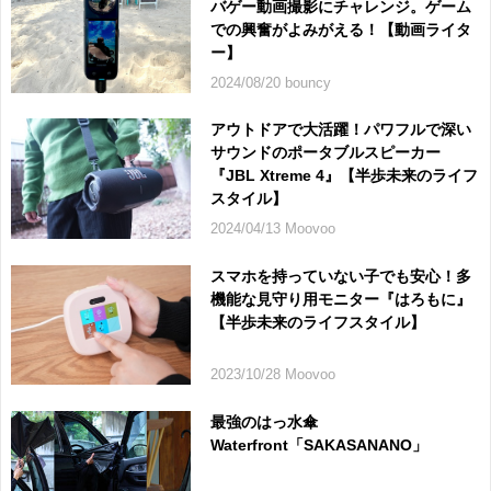
バゲー動画撮影にチャレンジ。ゲーム
での興奮がよみがえる！【動画ライタ
ー】
2024/08/20 bouncy
アウトドアで大活躍！パワフルで深い
サウンドのポータブルスピーカー
『JBL Xtreme 4』【半歩未来のライフ
スタイル】
2024/04/13 Moovoo
スマホを持っていない子でも安心！多
機能な見守り用モニター『はろもに』
【半歩未来のライフスタイル】
2023/10/28 Moovoo
最強のはっ水傘
Waterfront「SAKASANANO」