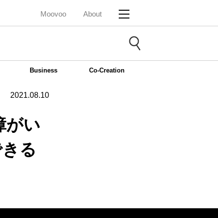
Moovoo
About
Business
Co-Creation
2021.08.10
障がい
できる