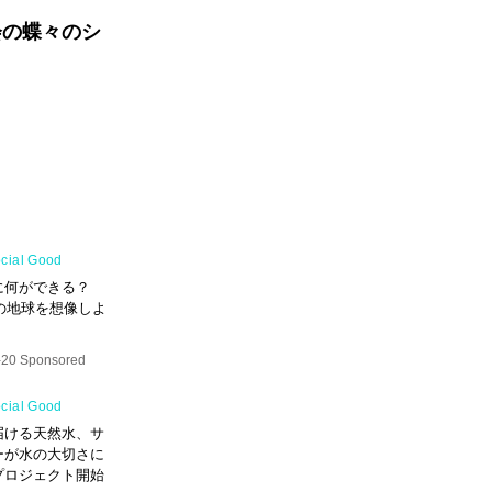
会の蝶々のシ
cial Good
に何ができる？
年の地球を想像しよ
-20 Sponsored
cial Good
届ける天然水、サ
ーが水の大切さに
プロジェクト開始