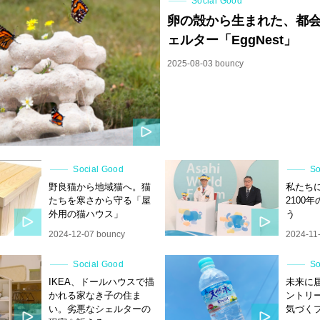
Social Good
卵の殻から生まれた、都
ェルター「EggNest」
2025-08-03 bouncy
Social Good
So
野良猫から地域猫へ。猫
私たち
たちを寒さから守る「屋
2100
外用の猫ハウス」
う
2024-12-07 bouncy
2024-11
Social Good
So
IKEA、ドールハウスで描
未来に
かれる家なき子の住ま
ントリ
い。劣悪なシェルターの
気づく