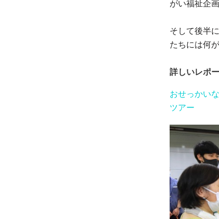
がい福祉企
そして後半
たちには何
詳しいレポー
おせっかい
ツアー