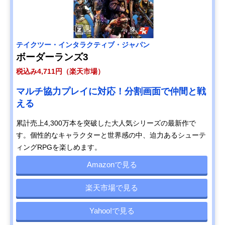
テイクツー・インタラクティブ・ジャパン
ボーダーランズ3
税込み4,711円（楽天市場）
マルチ協力プレイに対応！分割画面で仲間と戦
える
累計売上4,300万本を突破した大人気シリーズの最新作で
す。個性的なキャラクターと世界感の中、迫力あるシューテ
ィングRPGを楽しめます。
Amazonで見る
楽天市場で見る
Yahoo!で見る