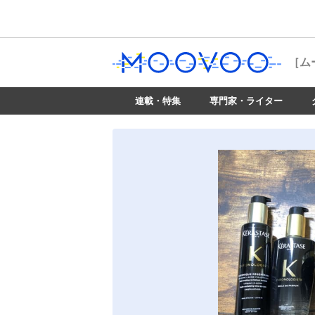
［ム
連載・特集
専門家・ライター