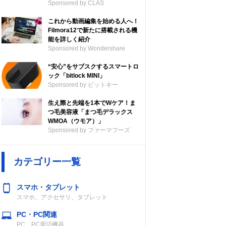
Sponsored by CLAS
これから動画編集を始める人へ！
Filmora12で新たに搭載される機
能を詳しく紹介
Sponsored by Wondershare
“安心”をサブスクするスマートロ
ック「bitlock MINI」
Sponsored by ビットキー
生え際と先端を1本でWケア！ま
つ毛美容液「まつ毛デラックス
WMOA（ウモア）」
Sponsored by ファーマフーズ
カテゴリー一覧
スマホ・タブレット
スマホ、アクセサリ、タブレット
PC・PC関連
PC、PC周辺機器