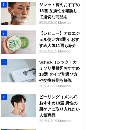
ジレット替刃おすすめ
1
13選 互換性を確認し
て適切な商品を
2026/03/10 Moovoo
【レビュー】アロエジ
2
ェル使い方8通り おす
すめ人気11選も紹介
2026/02/15 Moovoo
Schick（シック）カ
3
ミソリ用替刃おすすめ
18選 タイプ別選び方
や交換時期も解説
2026/02/13 Moovoo
ピーリング（メンズ）
4
おすすめ10選 男性の
肌ケアに取り入れたい
人気商品
2026/03/15 Moovoo