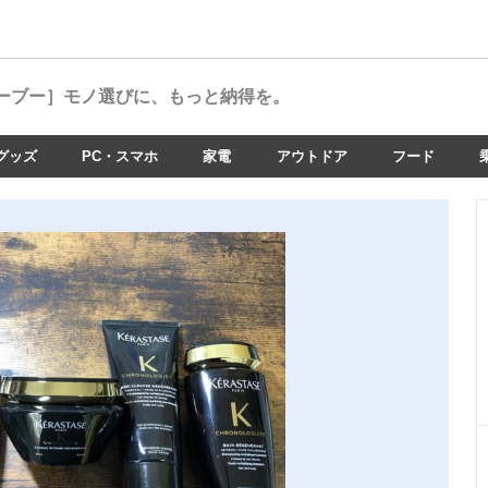
ーブー］
モノ選びに、もっと納得を。
グッズ
PC・スマホ
家電
アウトドア
フード