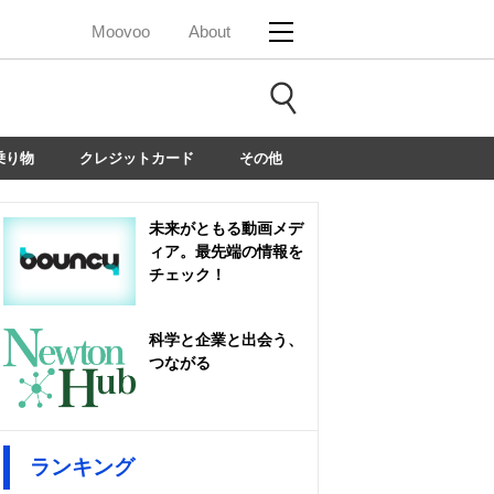
Moovoo
About
乗り物
クレジットカード
その他
未来がともる動画メデ
ィア。最先端の情報を
チェック！
科学と企業と出会う、
つながる
ランキング