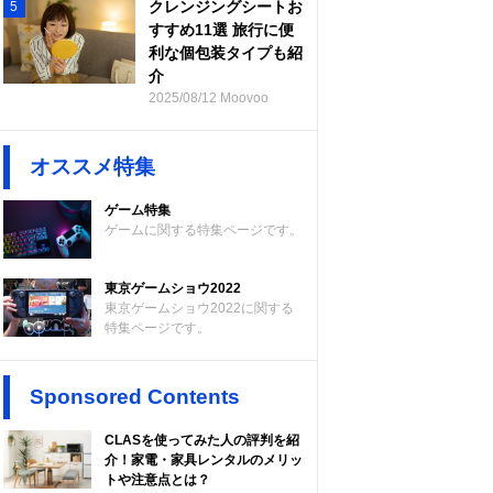
クレンジングシートお
5
すすめ11選 旅行に便
利な個包装タイプも紹
介
2025/08/12 Moovoo
オススメ特集
ゲーム特集
ゲームに関する特集ページです。
東京ゲームショウ2022
東京ゲームショウ2022に関する
特集ページです。
Sponsored Contents
CLASを使ってみた人の評判を紹
介！家電・家具レンタルのメリッ
トや注意点とは？