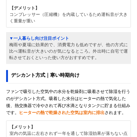
【デメリット】
コンプレッサー（圧縮機）を内蔵しているため運転音が大き
く重量が重い
▼一人暮らし向け注目ポイント
梅雨や夏場に効果的で、消費電力も低めですが、他の方式に
比べ運転音が大きいのが気になるところ。外出時に自宅で運
転させておくといった使い方がおすすめです。
デシカント方式｜寒い時期向け
ファンで吸引した空気中の水分を乾燥剤に吸着させて除湿を行う
のがデシカント方式。吸着した水分はヒーターの熱で気化した
後、熱交換器で冷やされて再び水滴となりタンクに貯まる仕組み
です。
ヒーターの熱で乾燥された空気は室内に排出
されます。
【メリット】
室内の気温に左右されず一年を通して除湿効果が落ちない点