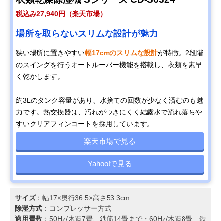
税込み27,940円（楽天市場）
場所を取らないスリムな設計が魅力
狭い場所に置きやすい
幅17cmのスリムな設計
が特徴。2段階
のスイングを行うオートルーバー機能を搭載し、衣類を素早
く乾かします。
約3Lのタンク容量があり、水捨ての回数が少なく済むのも魅
力です。熱交換器は、汚れがつきにくく結露水で流れ落ちや
すいクリアフィンコートを採用しています。
楽天市場で見る
Yahoo!で見る
サイズ
：幅17×奥行36.5×高さ53.3cm
除湿方式
：コンプレッサー方式
適用畳数
：50Hz/木造7畳、鉄筋14畳まで・60Hz/木造8畳、鉄