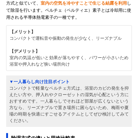
方式と似ていて、
室内の空気を冷やすことで生じる結露を利用
し
て除湿を行います。ペルチェ（ペルティエ）素子とは冷却用に使
用される半導体熱電素子の一種です。
【メリット】
コンパクトで運転音や振動の発生が少なく、リーズナブル
【デメリット】
室内の気温が低いと効果が落ちやすく、パワーが小さいため
浴室や押入れなど狭い場所向け
▼一人暮らし向け注目ポイント
コンパクトで軽量なペルチェ方式は、浴室のカビの発生を抑
えたい方や、押入れやクローゼットの湿気が心配という方に
おすすめです。一人暮らしでそれほど部屋が広くないという
方なら、リーズナブルで置き場所に困らないため、梅雨や夏
場の時期を快適にすごせるアイテムとしてぜひ検討してみて
ください。