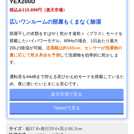
YEX200D
税込み110,898円（楽天市場）
広いワンルームの部屋もくまなく除湿
部屋干しの衣類をすばやく乾かす速乾＋（プラス）モードを
搭載したハイパワーモデル。60Hzの場合、1日あたり最大
20Lの除湿が可能。
送風幅は約165cm、センサーが洗濯物の
量に応じて乾き具合を予測
して洗濯物を効率的に乾かしま
す。
運転音を44dBまで抑える音ひかえめモードを搭載しているた
め、夜に使いたいときにも安心です。
楽天市場で見る
Yahoo!で見る
サイズ
：幅37.8×奥行29.6×高さ66.2cm