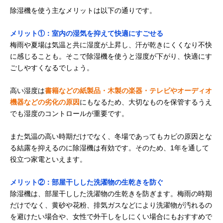
除湿機を使う主なメリットは以下の通りです。
メリット①：室内の湿気を抑えて快適にすごせる
梅雨や夏場は気温と共に湿度が上昇し、汗が乾きにくくなり不快
に感じることも。そこで除湿機を使うと湿度が下がり、快適にす
ごしやすくなるでしょう。
高い湿度は
書籍などの紙製品・木製の楽器・テレビやオーディオ
機器などの劣化の原因
にもなるため、大切なものを保管するうえ
でも湿度のコントロールが重要です。
また気温の高い時期だけでなく、冬場であってもカビの原因とな
る結露を抑えるのに除湿機は有効です。そのため、1年を通して
役立つ家電といえます。
メリット②：部屋干しした洗濯物の生乾きを防ぐ
除湿機は、部屋干しした洗濯物の生乾きを防ぎます。梅雨の時期
だけでなく、黄砂や花粉、排気ガスなどにより洗濯物が汚れるの
を避けたい場合や、女性で外干しをしにくい場合にもおすすめで