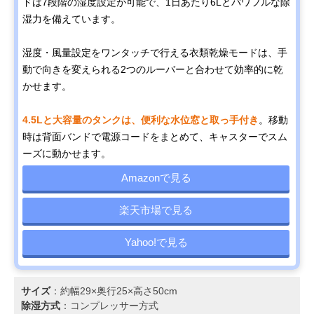
ドは7段階の湿度設定が可能で、1日あたり6Lとパワフルな除
湿力を備えています。
湿度・風量設定をワンタッチで行える衣類乾燥モードは、手
動で向きを変えられる2つのルーバーと合わせて効率的に乾
かせます。
4.5Lと大容量のタンクは、便利な水位窓と取っ手付き
。移動
時は背面バンドで電源コードをまとめて、キャスターでスム
ーズに動かせます。
Amazonで見る
楽天市場で見る
Yahoo!で見る
サイズ
：約幅29×奥行25×高さ50cm
除湿方式
：コンプレッサー方式