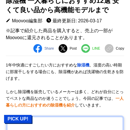
除湿機 一人暮らしにおすすめ12選 安
くて良い品から高機能モデルまで
Moovoo編集部
最終更新日: 2026-03-17
※記事で紹介した商品を購入すると、売上の一部が
Moovooに還元されることがあります。
Share
Post
LINE
Copy
1年中快適にすごしたい方におすすめな
除湿機
。湿度の高い時期
に部屋干しをする場合にも、除湿機があれば洗濯物の生乾きを防
げます。
しかし除湿機を販売しているメーカーは多く、どれが自分にとっ
てベストな商品なのか迷うことでしょう。今回の記事では、
一人
暮らしの方におすすめの除湿機を紹介
していきます。
PICK UP!