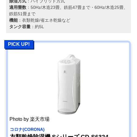
除湿方式
：ハイブリッド方式
適用畳数
：50Hz/木造23畳、鉄筋47畳まで・60Hz/木造25畳、
鉄筋51畳まで
機能
：衣類乾燥/省エネ乾燥など
タンク容量
：約5L
PICK UP!
Photo by 楽天市場
コロナ(CORONA)
衣類乾燥除湿機 Sシリーズ CD-S6324