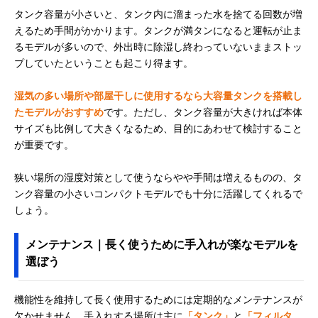
タンク容量が小さいと、タンク内に溜まった水を捨てる回数が増
えるため手間がかかります。タンクが満タンになると運転が止ま
るモデルが多いので、外出時に除湿し終わっていないままストッ
プしていたということも起こり得ます。
湿気の多い場所や部屋干しに使用するなら大容量タンクを搭載し
たモデルがおすすめ
です。ただし、タンク容量が大きければ本体
サイズも比例して大きくなるため、目的にあわせて検討すること
が重要です。
狭い場所の湿度対策として使うならやや手間は増えるものの、タ
ンク容量の小さいコンパクトモデルでも十分に活躍してくれるで
しょう。
メンテナンス｜長く使うために手入れが楽なモデルを
選ぼう
機能性を維持して長く使用するためには定期的なメンテナンスが
欠かせません。手入れする場所は主に
「タンク」
と
「フィルタ