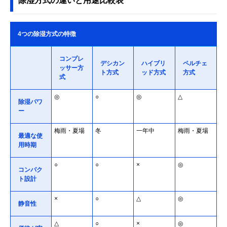
除湿方式の違いと用途比較表
4つの除湿方式の特徴
コンプレ
デシカン
ハイブリ
ペルチェ
ッサー方
ト方式
ッド方式
方式
式
◎
○
◎
△
除湿パワ
ー
梅雨・夏場
冬
一年中
梅雨・夏場
最適な使
用時期
○
○
×
◎
コンパク
ト設計
×
○
△
◎
静音性
△
○
×
◎