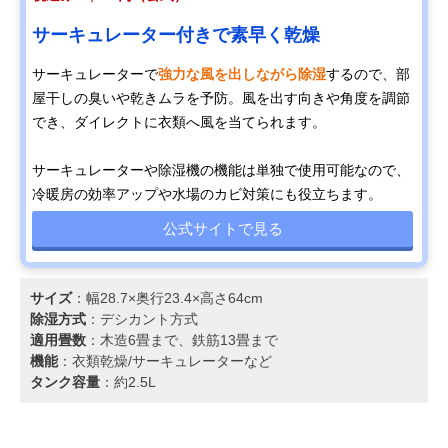
サーキュレーター付きで素早く乾燥
サーキュレーターで
強力な風を出しながら除湿
するので、部
屋干しの臭いや乾きムラを予防。風を出す向きや角度を調節
でき、ダイレクトに衣類へ風を当てられます。
サーキュレーターや除湿機の機能は単独で使用可能なので、
冷暖房の効率アップや水場のカビ対策にも役立ちます。
公式サイトで見る
サイズ
：幅28.7×奥行23.4×高さ64cm
除湿方式
：デシカント方式
適用畳数
：木造6畳まで、鉄筋13畳まで
機能
：衣類乾燥/サーキュレーターなど
タンク容量
：約2.5L