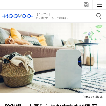
［ムーブー］
モノ選びに、もっと納得を。
Photo by iStock