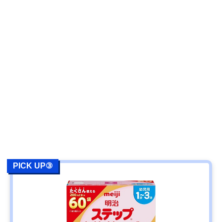
PICK UP③