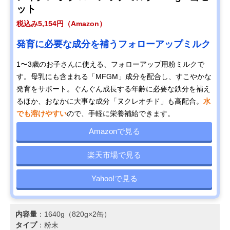
ット
税込み5,154円（Amazon）
発育に必要な成分を補うフォローアップミルク
1〜3歳のお子さんに使える、フォローアップ用粉ミルクで
す。母乳にも含まれる「MFGM」成分を配合し、すこやかな
発育をサポート。ぐんぐん成長する年齢に必要な鉄分を補え
るほか、おなかに大事な成分「ヌクレオチド」も高配合。
水
でも溶けやすい
ので、手軽に栄養補給できます。
Amazonで見る
楽天市場で見る
Yahoo!で見る
内容量
：1640g（820g×2缶）
タイプ
：粉末