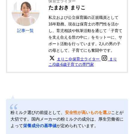
保育士ライター
たまおき まりこ
私立および公立保育園の正規職員として
16年勤務。現在は保育士の専門性を活か
記事一覧
し、育児相談や執筆活動を通じて「子育て
を支え合える世の中に」をモットーに、サ
ポート活動を行っています。2人の男の子
の母として、子育てにも奮闘中です。
まりこ🌻保育士ライター
まり
こ/0歳-6歳子育ての専門家
粉ミルク選びの前提として、
安全性が高いものを選ぶ
ことが
大切です。国内メーカーの粉ミルクの成分は、厚生労働省に
よって
栄養成分の基準値
が定められています。