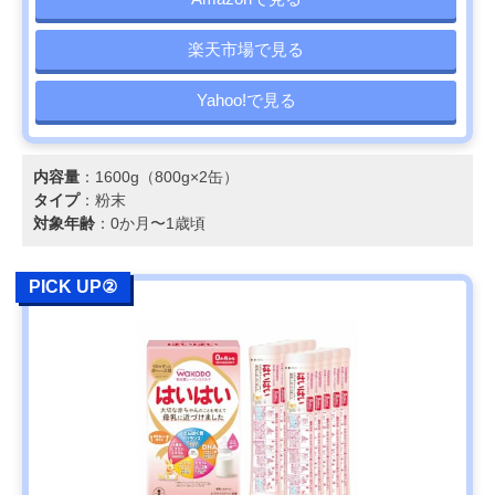
楽天市場で見る
Yahoo!で見る
内容量
：1600g（800g×2缶）
タイプ
：粉末
対象年齢
：0か月〜1歳頃
PICK UP②