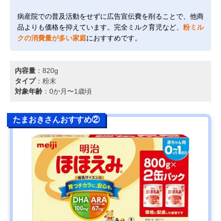
病産院での普及活動をせずに広告宣伝費を削ることで、他商
品よりも価格を抑えています。完全ミルク育児など、
粉ミル
クの消費量が多い家庭
におすすめです。
内容量
：820g
タイプ
：粉末
対象年齢
：0か月〜1歳頃
たまおきさんおすすめ②