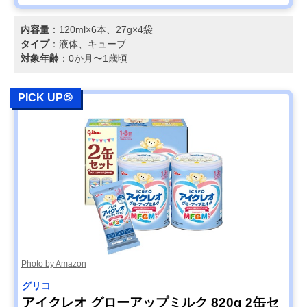
内容量
：120ml×6本、27g×4袋
タイプ
：液体、キューブ
対象年齢
：0か月〜1歳頃
PICK UP⑤
Photo by Amazon
グリコ
アイクレオ グローアップミルク 820g 2缶セ