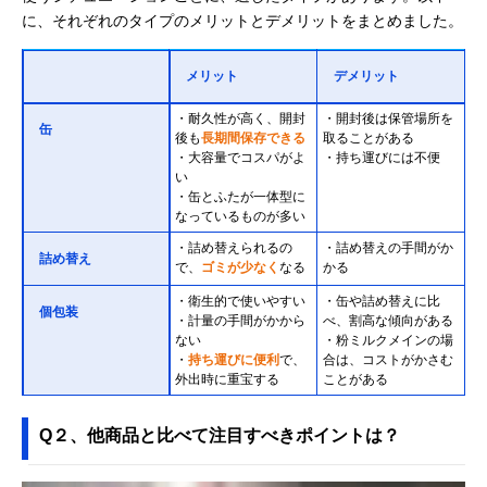
に、それぞれのタイプのメリットとデメリットをまとめました。
メリット
デメリット
・耐久性が高く、開封
・開封後は保管場所を
缶
後も
長期間保存できる
取ることがある
・大容量でコスパがよ
・持ち運びには不便
い
・缶とふたが一体型に
なっているものが多い
・詰め替えられるの
・詰め替えの手間がか
詰め替え
で、
ゴミが少なく
なる
かる
・衛生的で使いやすい
・缶や詰め替えに比
個包装
・計量の手間がかから
べ、割高な傾向がある
ない
・粉ミルクメインの場
・
持ち運びに便利
で、
合は、コストがかさむ
外出時に重宝する
ことがある
Q２、他商品と比べて注目すべきポイントは？