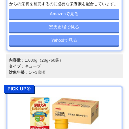
からの栄養を補完するのに必要な栄養素を配合しています。
Amazonで見る
楽天市場で見る
Yahoo!で見る
内容量
：1,680g（28g×60袋）
タイプ
：キューブ
対象年齢
：1〜3歳頃
PICK UP④