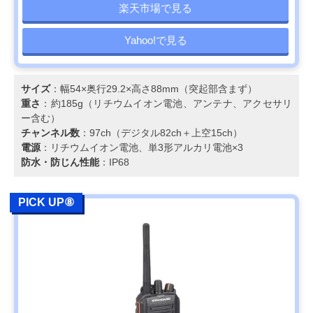
楽天市場で見る
Yahoo!で見る
サイズ
：幅54×奥行29.2×高さ88mm（突起部含まず）
重さ
：約185g（リチウムイオン電池、アンテナ、アクセサリ
ー含む）
チャンネル数
：97ch（デジタル82ch＋上空15ch）
電源
：リチウムイオン電池、単3形アルカリ電池×3
防水・防じん性能
：IP68
PICK UP⑧