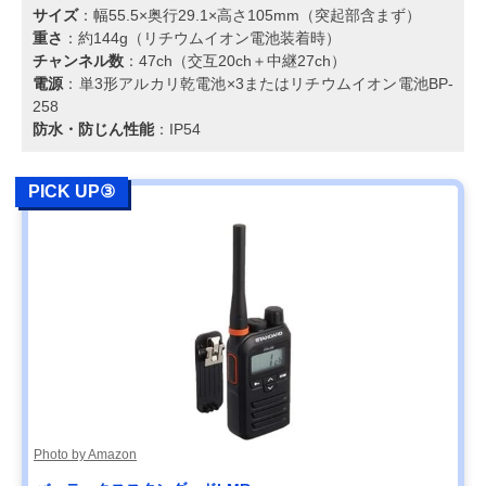
サイズ
：幅55.5×奥行29.1×高さ105mm（突起部含まず）
重さ
：約144g（リチウムイオン電池装着時）
チャンネル数
：47ch（交互20ch＋中継27ch）
電源
：単3形アルカリ乾電池×3またはリチウムイオン電池BP-
258
防水・防じん性能
：IP54
PICK UP③
Photo by Amazon