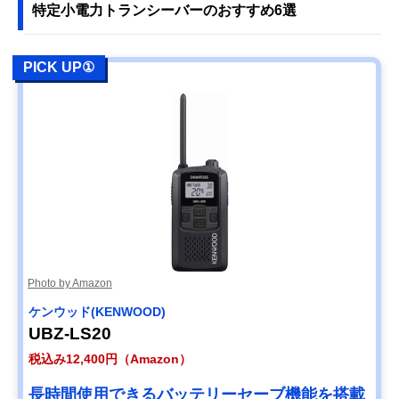
ー 特定小電力トラ
使えるリーズナブ
さ103mm（突起
特定小電力トランシーバーのおすすめ6選
ンシーバー ET-
ルな2台セット
部含まず）
20X
八重洲無線
コンパクトながら
幅54×奥行29.2
Amazonで見る
PICK UP①
(Yaesumusen) ス
広い通信エリアを
さ88mm（突起
タンダードホライ
カバーできる
含まず）
ゾン SR510
バーテックススタ
米軍MIL規格をク
幅56×奥行31×
Amazonで見る
ンダードLMR ス
リアした耐衝に強
さ100mm（突起
タンダード
いボディ
部含まず）
VXD30 増波モデ
ル
アルインコ
シーンにあわせて
幅55.8×奥行32.
Amazonで見る
(Alinco) ハンディ
3段階の出力切り
高さ95.8mm（
トランシーバー
替えが可能
起部含まず）
DJ-DPS70EKA
Photo by Amazon
アイコム(ICOM)
ワイヤレス接続が
幅50×奥行27×
Amazonで見る
ケンウッド(KENWOOD)
IC-DPR4 PLUS
可能なBluetooth対
さ93mm（突起
UBZ-LS20
応モデル
含まず）
税込み12,400円（Amazon）
長時間使用できるバッテリーセーブ機能を搭載