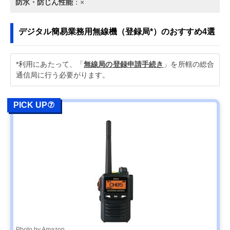
防水・防じん性能
：×
デジタル簡易業務用無線機（登録局*）のおすすめ4選
*利用にあたって、「
無線局の登録申請手続き
」を所轄の総合
通信局に行う必要がります。
PICK UP⑦
Photo by Amazon