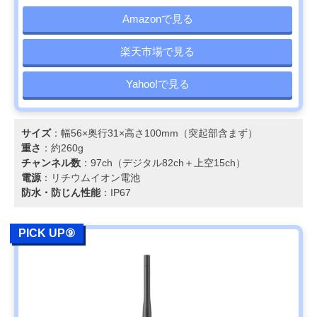
Amazonで見る
楽天市場で見る
Yahoo!で見る
サイズ
：幅56×奥行31×高さ100mm（突起部含まず）
重さ
：約260g
チャンネル数
：97ch（デジタル82ch＋上空15ch）
電源
：リチウムイオン電池
防水・防じん性能
：IP67
PICK UP⑨