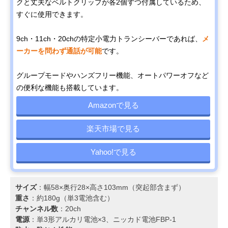
クと丈夫なベルトクリップが各2個ずつ付属しているため、
すぐに使用できます。
9ch・11ch・20chの特定小電力トランシーバーであれば、
メ
ーカーを問わず通話が可能
です。
グループモードやハンズフリー機能、オートパワーオフなど
の便利な機能も搭載しています。
Amazonで見る
楽天市場で見る
Yahoo!で見る
サイズ
：幅58×奥行28×高さ103mm（突起部含まず）
重さ
：約180g（単3電池含む）
チャンネル数
：20ch
電源
：単3形アルカリ電池×3、ニッカド電池FBP-1