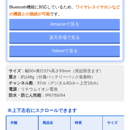
Bluetooth機能に対応しているため、
ワイヤレスイヤホンなど
の機器との接続が可能
です。
Amazonで見る
楽天市場で見る
Yahoo!で見る
サイズ
：幅50×奥行27×高さ93mm（突起部含まず）
重さ
：約148g（付属バッテリーパック装着時）
チャンネル数
：97ch（デジタル82ch＋上空15ch）
電源
：リチウムイオン電池
防水・防じん性能
：IP67/55/54
※上下左右にスクロールできます
外観
商品名
特長
サイズ