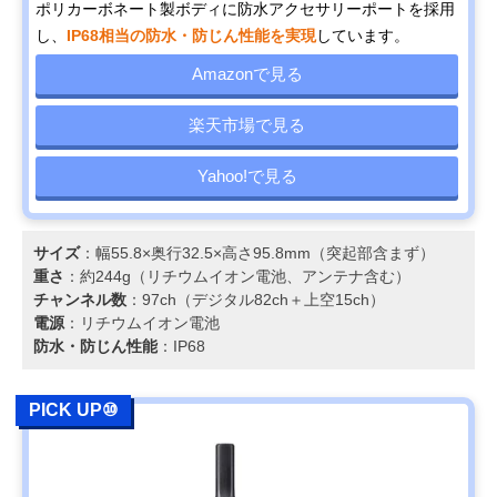
ポリカーボネート製ボディに防水アクセサリーポートを採用
し、
IP68相当の防水・防じん性能を実現
しています。
Amazonで見る
楽天市場で見る
Yahoo!で見る
サイズ
：幅55.8×奥行32.5×高さ95.8mm（突起部含まず）
重さ
：約244g（リチウムイオン電池、アンテナ含む）
チャンネル数
：97ch（デジタル82ch＋上空15ch）
電源
：リチウムイオン電池
防水・防じん性能
：IP68
PICK UP⑩