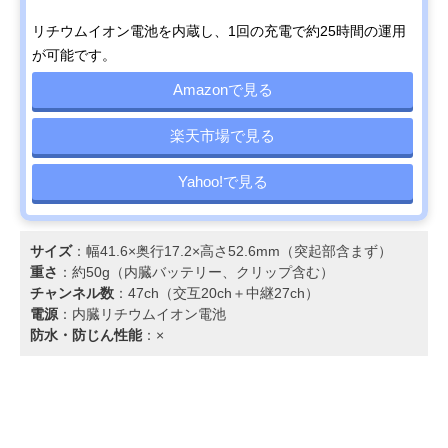
リチウムイオン電池を内蔵し、1回の充電で約25時間の運用
が可能です。
Amazonで見る
楽天市場で見る
Yahoo!で見る
サイズ
：幅41.6×奥行17.2×高さ52.6mm（突起部含まず）
重さ
：約50g（内臓バッテリー、クリップ含む）
チャンネル数
：47ch（交互20ch＋中継27ch）
電源
：内臓リチウムイオン電池
防水・防じん性能
：×