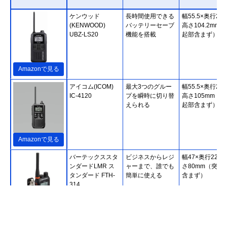
ケンウッド
長時間使用できる
幅55.5×奥行26.
(KENWOOD)
バッテリーセーブ
高さ104.2mm
UBZ-LS20
機能を搭載
起部含まず）
Amazonで見る
アイコム(ICOM)
最大3つのグルー
幅55.5×奥行29.
IC-4120
プを瞬時に切り替
高さ105mm（突
えられる
起部含まず）
Amazonで見る
バーテックススタ
ビジネスからレジ
幅47×奥行22×
ンダードLMR ス
ャーまで、誰でも
さ80mm（突起
タンダード FTH-
簡単に使える
含まず）
314
Amazonで見る