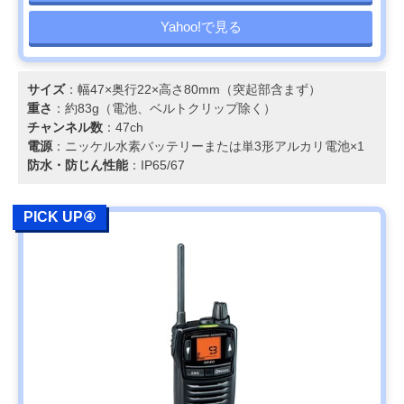
Yahoo!で見る
サイズ
：幅47×奥行22×高さ80mm（突起部含まず）
重さ
：約83g（電池、ベルトクリップ除く）
チャンネル数
：47ch
電源
：ニッケル水素バッテリーまたは単3形アルカリ電池×1
防水・防じん性能
：IP65/67
PICK UP④