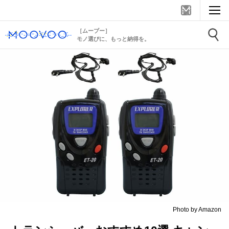
［ムーブー］
モノ選びに、もっと納得を。
Photo by Amazon