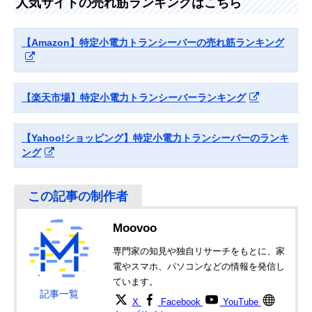
人気サイトの売れ筋ランキングはこちら
Amazonで見る
ンダードLMR ス
リアした耐衝に強
さ100mm（突起
タンダード
いボディ
部含まず）
VXD30 増波モデ
【Amazon】特定小電力トランシーバーの売れ筋ランキング
ル
アルインコ
シーンにあわせて
幅55.8×奥行32.
Amazonで見る
(Alinco) ハンディ
3段階の出力切り
高さ95.8mm（
トランシーバー
替えが可能
起部含まず）
【楽天市場】特定小電力トランシーバーランキング
DJ-DPS70EKA
アイコム(ICOM)
ワイヤレス接続が
幅50×奥行27×
Amazonで見る
【Yahoo!ショッピング】特定小電力トランシーバーのランキ
IC-DPR4 PLUS
可能なBluetooth対
さ93mm（突起
応モデル
含まず）
ング
Moovoo
専門家の知見や独自リサーチをもとに、家
電やスマホ、パソコンなどの情報を発信し
ています。
記事一覧
X
Facebook
YouTube