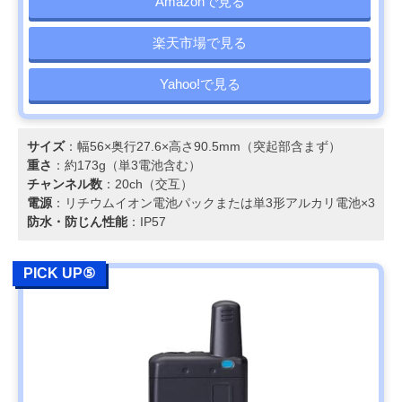
Amazonで見る
楽天市場で見る
Yahoo!で見る
サイズ
：幅56×奥行27.6×高さ90.5mm（突起部含まず）
重さ
：約173g（単3電池含む）
チャンネル数
：20ch（交互）
電源
：リチウムイオン電池パックまたは単3形アルカリ電池×3
防水・防じん性能
：IP57
PICK UP⑤