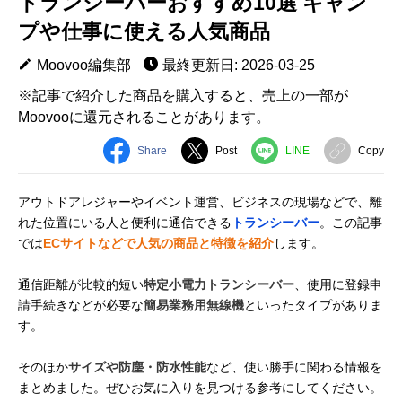
トランシーバーおすすめ10選 キャン
プや仕事に使える人気商品
Moovoo編集部
最終更新日: 2026-03-25
※記事で紹介した商品を購入すると、売上の一部が
Moovooに還元されることがあります。
Share
Post
LINE
Copy
アウトドアレジャーやイベント運営、ビジネスの現場などで、離
れた位置にいる人と便利に通信できる
トランシーバー
。この記事
では
ECサイトなどで人気の商品と特徴を紹介
します。
通信距離が比較的短い
特定小電力トランシーバー
、使用に登録申
請手続きなどが必要な
簡易業務用無線機
といったタイプがありま
す。
そのほか
サイズや防塵・防水性能
など、使い勝手に関わる情報を
まとめました。ぜひお気に入りを見つける参考にしてください。