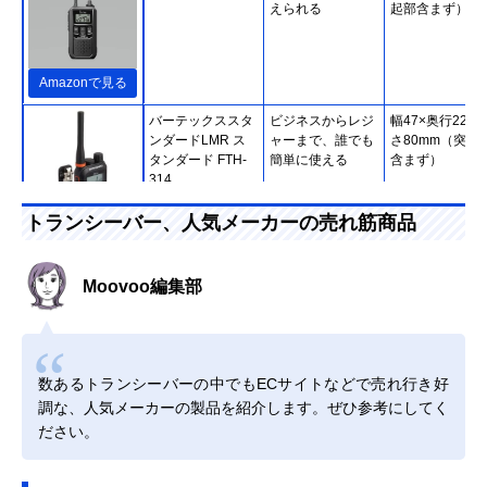
えられる
起部含まず）
Amazonで見る
バーテックススタ
ビジネスからレジ
幅47×奥行22×
ンダードLMR ス
ャーまで、誰でも
さ80mm（突起
タンダード FTH-
簡単に使える
含まず）
314
トランシーバー、人気メーカーの売れ筋商品
Amazonで見る
八重洲無線
騒がしい現場でも
幅56×奥行27.6
Amazonで見る
Moovoo編集部
(Yaesumusen) ス
聞き取りやすい大
さ90.5mm（突
タンダード ホライ
音量設計
部含まず）
ズン SR40
アルインコ
ピンマイク感覚で
幅41.6×奥行17.
Amazonで見る
(Alinco) 特定小電
使用できる小型ト
高さ52.6mm（
数あるトランシーバーの中でもECサイトなどで売れ行き好
力トランシーバー
ランシーバー
起部含まず）
調な、人気メーカーの製品を紹介します。ぜひ参考にしてく
ラペルトーク DJ-
ださい。
PX7
エフ・アール・シ
届いたその日から
幅58×奥行28×
Amazonで見る