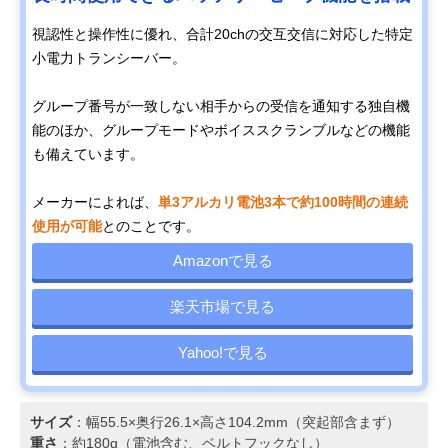
視認性と操作性に優れ、合計20chの交互交信に対応した特定
小電力トランシーバー。
グループ番号が一致しない相手からの受信を通知する独自機
能のほか、グループモードやボイススクランブルなどの機能
も備えています。
メーカーによれば、
単3アルカリ電池3本で約100時間の連続
使用が可能
とのことです。
Amazonで見る
楽天市場で見る
Yahoo!で見る
サイズ
：幅55.5×奥行26.1×高さ104.2mm（突起部含まず）
重さ
：約180g（電池含む、ベルトフックなし）