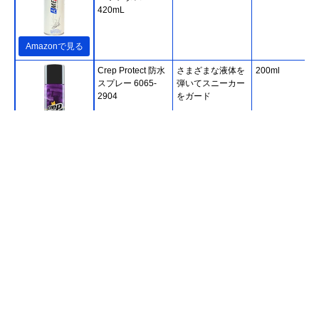
420mL
Amazonで見る
Crep Protect 防水
さまざまな液体を
200ml
スプレー 6065-
弾いてスニーカー
2904
をガード
Amazonで見る
W.P.S. スニーカー
防汚機能付きで晴
420ml
防水スプレー
れた日にも使える
Amazonで見る
Dr.CLENZ ハイブ
フッ素×シリコン
440ml
Amazonで見る
リッド防水スプレ
のハイブリットタ
ー 440ml
イプ
モリト is-fit防水ス
汚れやシミをつき
300ml
Amazonで見る