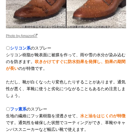
Photo by Amazon
〇
シリコン系
のスプレー
シリコン樹脂が靴表面に被膜を作って、雨や雪の水分が染み込む
のを防ぎます。
吹きかけてすぐに防水効果を発揮し、効果の期間
が長い
のが特徴です。
ただし、靴が白くなったり変色したりすることがあります。通気
性が悪く、革靴に使うと劣化につながることもあるため注意しま
しょう。
〇
フッ素系
のスプレー
生地の繊維にフッ素樹脂を浸透させて、
水と油をはじくのが特徴
です。通気性を確保した状態でコーティングができ、革靴やキャ
ンバススニーカーなど幅広い靴で使えます。