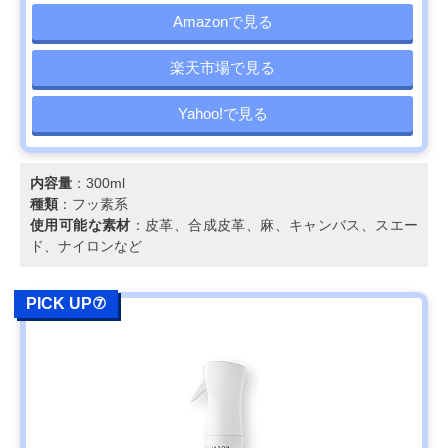
Amazonで見る
楽天市場で見る
Yahoo!で見る
内容量
：300ml
種類
：フッ素系
使用可能な素材
：皮革、合成皮革、麻、キャンバス、スエー
ド、ナイロンなど
PICK UP⑦