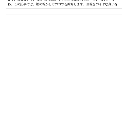
ね。この記事では、靴の乾かし方のコツを紹介します。生乾きのイヤな臭いを
残さないポイントと、日頃のお手入れ方法までお伝えしますので、参考にして
ください。