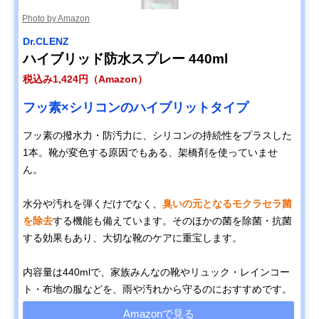
Photo by Amazon
Dr.CLENZ
ハイブリッド防水スプレー 440ml
税込み1,424円（Amazon）
フッ素×シリコンのハイブリットタイプ
フッ素の撥水力・防汚力に、シリコンの持続性をプラスした
1本。靴が変色する原因でもある、架橋剤を使っていませ
ん。
水分や汚れを弾くだけでなく、
臭いの元となるモクラセラ菌
を除去
する機能も備えています。そのほかの菌を除菌・抗菌
する効果もあり、大切な靴のケアに重宝します。
内容量は440mlで、家族みんなの靴やリュック・レインコー
ト・布地の服などを、雨や汚れから守るのにおすすめです。
Amazonで見る