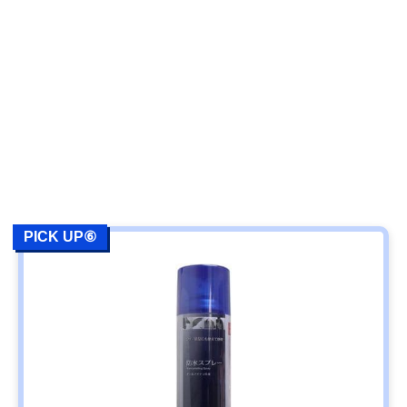
PICK UP⑥