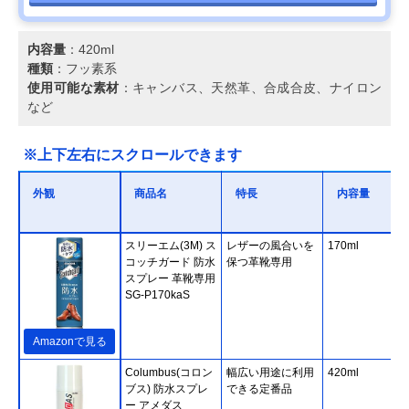
内容量
：420ml
種類
：フッ素系
使用可能な素材
：キャンバス、天然革、合成合皮、ナイロン
など
※上下左右にスクロールできます
外観
商品名
特長
内容量
スリーエム(3M) ス
レザーの風合いを
170ml
コッチガード 防水
保つ革靴専用
スプレー 革靴専用
SG-P170kaS
Amazonで見る
Columbus(コロン
幅広い用途に利用
420ml
ブス) 防水スプレ
できる定番品
ー アメダス