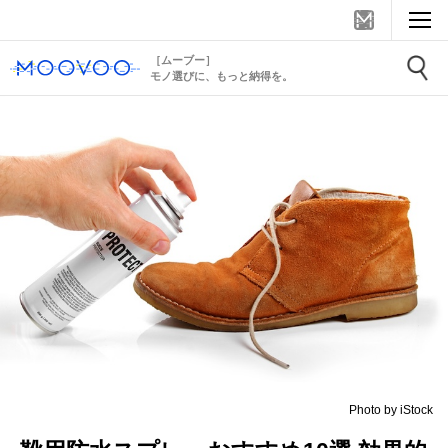
［ムーブー］
モノ選びに、もっと納得を。
Photo by iStock