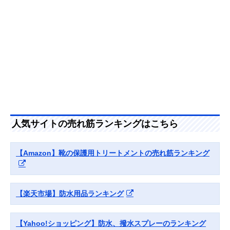
プレー C100-
にくくするアイテ
6370
ム
JASON
細かいミストでシ
159.7ml
Amazonで見る
MARKK(ジェイソ
ューズを素早く保
ンマーク) REPEL
護
Collonil(コロニル)
防水・防汚・UV
400ml
Amazonで見る
ウォーターストッ
カットできれいに
プ 400ml
長持ち
人気サイトの売れ筋ランキングはこちら
トコ(TOKO) シュ
スポーツ・ハイキ
250ml
Amazonで見る
ーズ プルーフ＆ケ
ング・レジャー靴
ア 5582624
用のアイテム
【Amazon】靴の保護用トリートメントの売れ筋ランキング
MARQUEE
効果を長時間キー
420ml
Amazonで見る
PLAYER(マーキー
プするコスパの高
プレイヤー) For
さが魅力
SNEAKER
【楽天市場】防水用品ランキング
WATER+STAIN
REPELLENT #01
9012
【Yahoo!ショッピング】防水、撥水スプレーのランキング