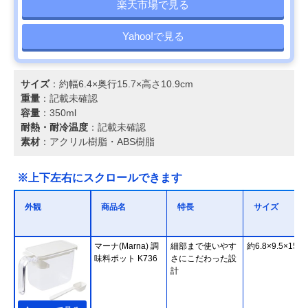
楽天市場で見る
Yahoo!で見る
サイズ
：約幅6.4×奥行15.7×高さ10.9cm
重量
：記載未確認
容量
：350ml
耐熱・耐冷温度
：記載未確認
素材
：アクリル樹脂・ABS樹脂
※上下左右にスクロールできます
外観
商品名
特長
サイズ
マーナ(Marna) 調
細部まで使いやす
約6.8×9.5×15.5
味料ポット K736
さにこだわった設
計