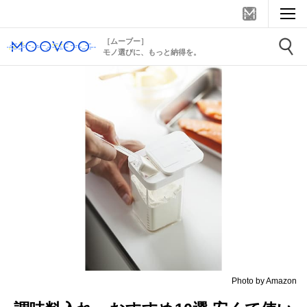
［ムーブー］
モノ選びに、もっと納得を。
Photo by Amazon