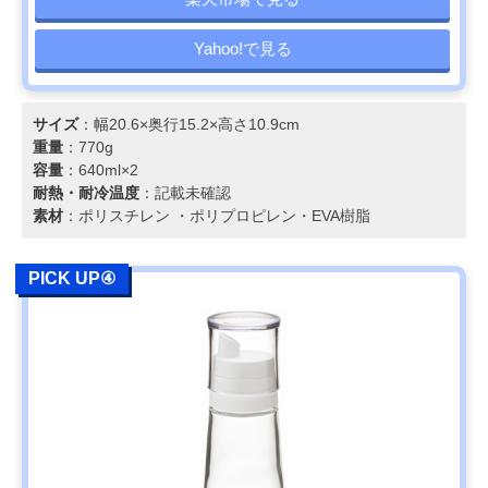
Yahoo!で見る
サイズ
：幅20.6×奥行15.2×高さ10.9cm
重量
：770g
容量
：640ml×2
耐熱・耐冷温度
：記載未確認
素材
：ポリスチレン ・ポリプロピレン・EVA樹脂
PICK UP④