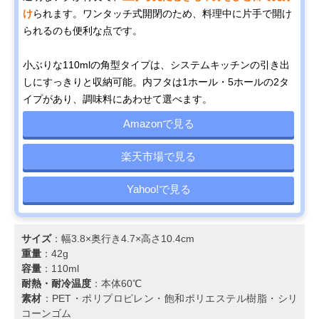
け
られます。ワンタッチ式開閉のため、料理中に片手で開け
られるのも便利な点です。
小ぶりな110mlの角型タイプは、システムキッチンの引き出
しにすっきりと収納可能。内フタは1ホール・5ホールの2タ
イプがあり、調味料にあわせて選べます。
Amazonで見る
楽天市場で見る
Yahoo!で見る
サイズ
：幅3.8×奥行き4.7×高さ10.4cm
重量
：42g
容量
：110ml
耐熱・耐冷温度
：本体60℃
素材
：PET・ポリプロピレン・飽和ポリエステル樹脂・シリ
コーンゴム