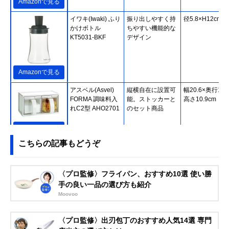
Amazonで見る
イワキ(Iwaki) ふり
振り出しやすく持
径5.8×H12cm
かけボトル
ちやすい機能的な
KT5031-BKF
デザイン
Amazonで見る
‎アスベル(Asvel)
縦横自在に設置可
幅20.6×奥行15.
FORMA 調味料入
能。ストッカーと
高さ10.9cm
れC2型 AHO2701
のセット商品
Amazonで見る
こちらの記事もどうぞ
リス(RISU) スタビ
3段階の分量切り
5×5×高さ11.8c
アリュクス 粉末調
替えが使いやすい
味料入れ S
〈プロ監修〉フライパン、おすすめ10選 使い勝
手の良い一品の選び方も紹介
Moovoo
Amazonで見る
タケヤ化学工業
曲線をいかした洗
幅5.3×奥行き5.3
〈プロ監修〉出刃包丁のおすすめ人気14選 専門
(Takeya) プルー
練されたフォルム
高さ8.6cm