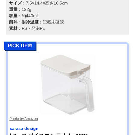
サイズ
：7.5×14.4×高さ10.5cm
重量
：122g
容量
：約440ml
耐熱・耐冷温度
：記載未確認
素材
：PS・発泡PE
PICK UP⑩
Photo by Amazon
sarasa design