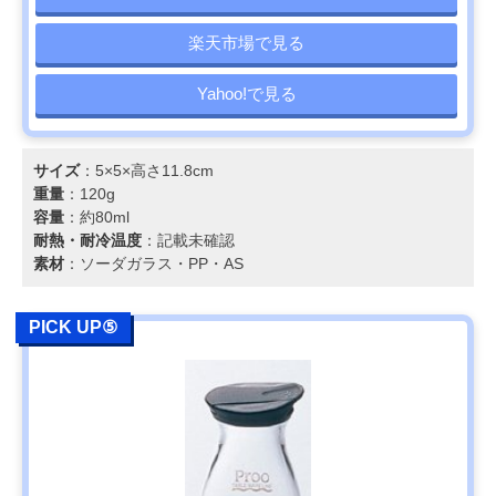
楽天市場で見る
Yahoo!で見る
サイズ
：5×5×高さ11.8cm
重量
：120g
容量
：約80ml
耐熱・耐冷温度
：記載未確認
素材
：ソーダガラス・PP・AS
PICK UP⑤