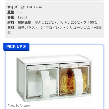
サイズ
：径5.8×H12cm
重量
：95g
容量
：120ml
耐熱・耐冷温度
：注ぎ口120℃・パッキン200℃・フタ90℃
素材
：耐熱ガラス・ポリプロピレン・シリコーンゴム・AS樹
脂
PICK UP③
Photo by Amazon