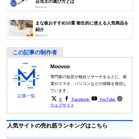
店当主の選び方とは
ビストロ調味入れ
Moovoo
PTY-30
まな板おすすめ10選 衛生的に使える人気商品を
Amazonで見る
紹介
Moovoo
タケヤ化学工業
引き出し収納もで
幅3.8×奥行き4.7
Amazonで見る
(Takeya) フレッシ
きる中身が見やす
高さ10.4cm
ュロック スパイス
い透明フタ
ボトル 5ホール
山崎実業
スライド式フタで
約幅5.8×奥行7
Amazonで見る
Moovoo
(Yamazaki) アクア
片手で簡単分量調
さ10.5cm
小麦粉＆スパイス
節
専門家の知見や独自リサーチをもとに、家
ボトル
電やスマホ、パソコンなどの情報を発信し
イノマタ化学 イナ
卓上におすすめ。
5.2×5.3×高さ8c
楽天市場で見る
ています。
フ 調味料入れ
リーズナブルなミ
記事一覧
1142
ニサイズ
X
Facebook
YouTube
ウェブサイト
リス(RISU) リベラ
使うのが楽しくな
7.5×14.4×高さ
Amazonで見る
リスタ クックポッ
るキュートなカラ
10.5cm
ト スリム
ーリング
人気サイトの売れ筋ランキングはこちら
sarasa design b2c
スタイリッシュな
約幅6.4×奥行
Amazonで見る
スパイスコンテナ
見た目と使い勝手
15.7×高さ10.9c
kc0221
を両立