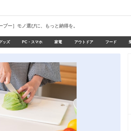
ーブー］
モノ選びに、もっと納得を。
グッズ
PC・スマホ
家電
アウトドア
フード