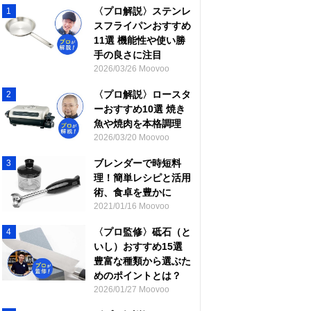
〈プロ解説〉ステンレ
1
スフライパンおすすめ
11選 機能性や使い勝
手の良さに注目
2026/03/26 Moovoo
〈プロ解説〉ロースタ
2
ーおすすめ10選 焼き
魚や焼肉を本格調理
2026/03/20 Moovoo
ブレンダーで時短料
3
理！簡単レシピと活用
術、食卓を豊かに
2021/01/16 Moovoo
〈プロ監修〉砥石（と
4
いし）おすすめ15選
豊富な種類から選ぶた
めのポイントとは？
2026/01/27 Moovoo