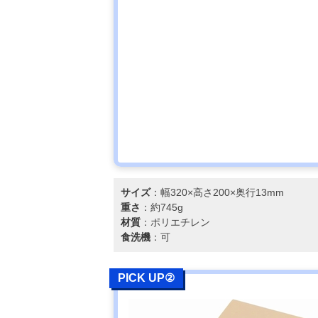
サイズ
：幅320×高さ200×奥行13mm
重さ
：約745g
材質
：ポリエチレン
食洗機
：可
PICK UP②