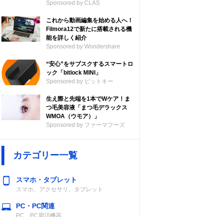
Sponsored by CLAS
これから動画編集を始める人へ！
Filmora12で新たに搭載される機
能を詳しく紹介
Sponsored by Wondershare
“安心”をサブスクするスマートロ
ック「bitlock MINI」
Sponsored by ビットキー
生え際と先端を1本でWケア！ま
つ毛美容液「まつ毛デラックス
WMOA（ウモア）」
Sponsored by ファーマフーズ
カテゴリー一覧
スマホ・タブレット
スマホ、アクセサリ、タブレット
PC・PC関連
PC、PC周辺機器