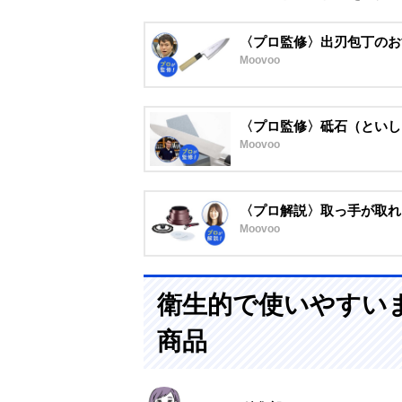
〈プロ監修〉出刃包丁のお
Moovoo
〈プロ監修〉砥石（といし
Moovoo
〈プロ解説〉取っ手が取れる
Moovoo
衛生的で使いやすい
商品