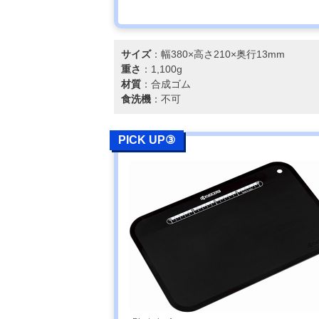
サイズ
：幅380×高さ210×奥行13mm
重さ
：1,100g
材質
：合成ゴム
食洗機
：不可
PICK UP③