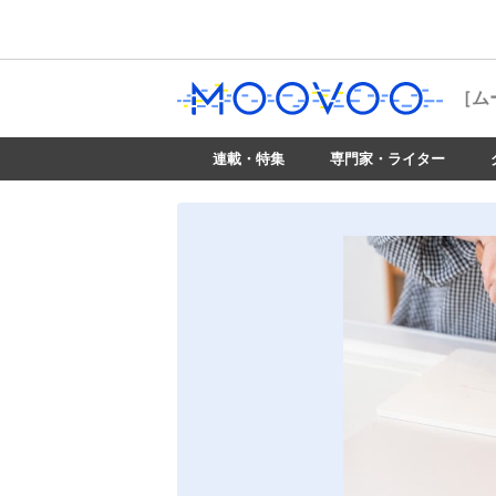
［ム
連載・特集
専門家・ライター