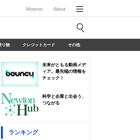
Moovoo
About
乗り物
クレジットカード
その他
未来がともる動画メデ
ィア。最先端の情報を
チェック！
科学と企業と出会う、
つながる
ランキング