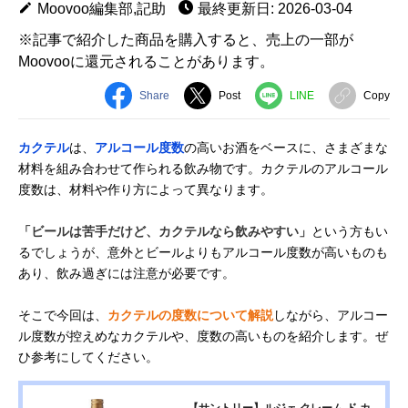
Moovoo編集部,記助
最終更新日: 2026-03-04
※記事で紹介した商品を購入すると、売上の一部が
Moovooに還元されることがあります。
Share
Post
LINE
Copy
カクテル
は、
アルコール度数
の高いお酒をベースに、さまざまな
材料を組み合わせて作られる飲み物です。カクテルのアルコール
度数は、材料や作り方によって異なります。
「ビールは苦手だけど、カクテルなら飲みやすい」
という方もい
るでしょうが、意外とビールよりもアルコール度数が高いものも
あり、飲み過ぎには注意が必要です。
そこで今回は、
カクテルの度数について解説
しながら、アルコー
ル度数が控えめなカクテルや、度数の高いものを紹介します。ぜ
ひ参考にしてください。
【サントリー】ルジェ クレーム ド カ