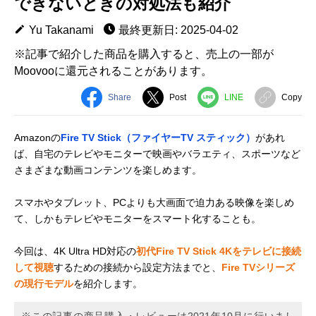
できないときの対処法も紹介
Yu Takanami
最終更新日: 2025-04-02
※記事で紹介した商品を購入すると、売上の一部が
Moovooに還元されることがあります。
Share
Post
LINE
Copy
Amazonの
Fire TV Stick（ファイヤーTV スティック）
があれ
ば、自宅のテレビやモニターで映画やバラエティ、スポーツなど
さまざまな動画コンテンツを楽しめます。
スマホやタブレット、PCよりも大画面で迫力ある映像を楽しめ
て、しかもテレビやモニターをスマート化することも。
今回は、4K Ultra HD対応の
初代Fire TV Stick 4Kをテレビに接続
して視聴
するための接続から設定方法までと、
Fire TVシリーズ
の現行モデル
を紹介します。
※この記事の商品購入・レビューは2021年10月に行いまし